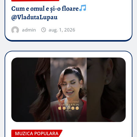
Cum e omul e și-o floare
@VladutaLupau
admin
aug. 1, 2026
MUZICA POPULARA