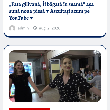
„Fata gilivană, Îi băgată în seamă” așa
sună noua piesă ♥️ Ascultați acum pe
YouTube ♥️
admin
aug. 2, 2026