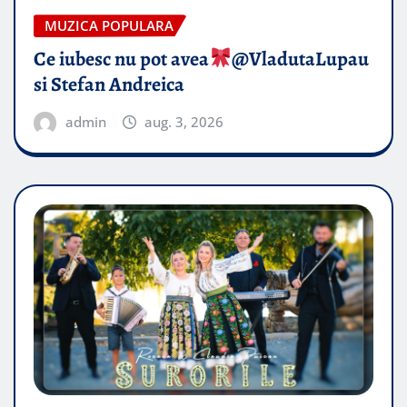
MUZICA POPULARA
Ce iubesc nu pot avea
​@VladutaLupau
si Stefan Andreica
admin
aug. 3, 2026