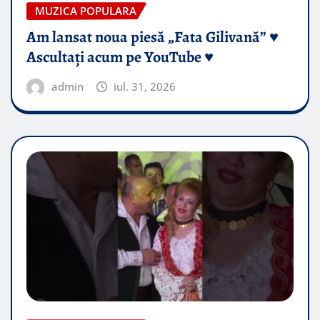
MUZICA POPULARA
Am lansat noua piesă „Fata Gilivană” ♥️
Ascultați acum pe YouTube ♥️
admin
iul. 31, 2026