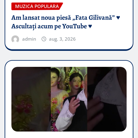
MUZICA POPULARA
Am lansat noua piesă „Fata Gilivană” ♥️
Ascultați acum pe YouTube ♥️
admin
aug. 3, 2026