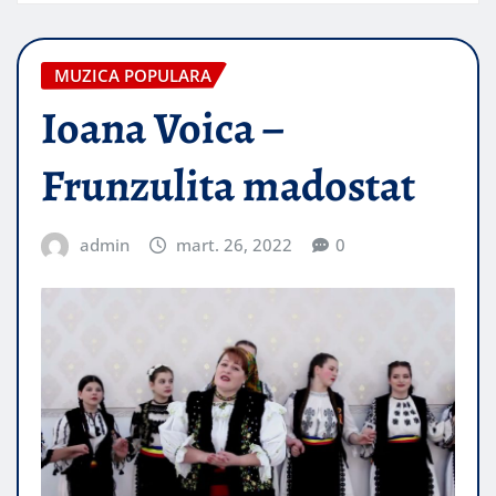
MUZICA POPULARA
Ioana Voica –
Frunzulita madostat
admin
mart. 26, 2022
0