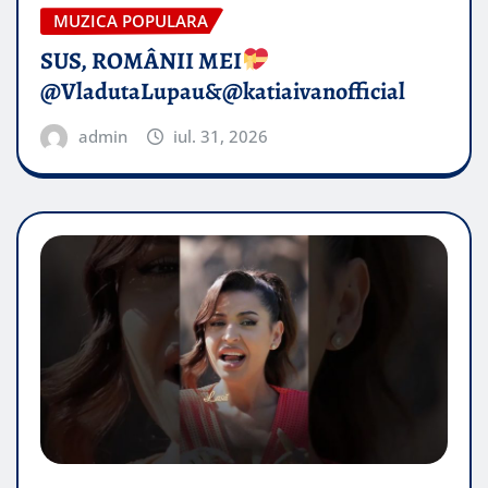
MUZICA POPULARA
SUS, ROMÂNII MEI
@VladutaLupau&@katiaivanofficial
admin
iul. 31, 2026