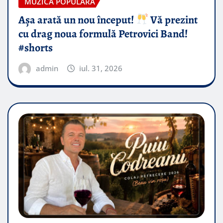
MUZICA POPULARA
Așa arată un nou început!
Vă prezint
cu drag noua formulă Petrovici Band!
#shorts
admin
iul. 31, 2026