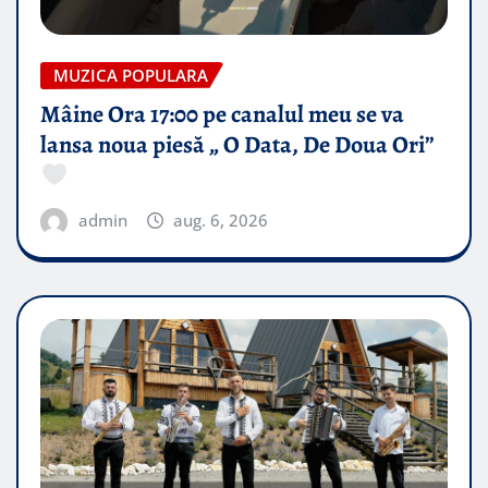
MUZICA POPULARA
Mâine Ora 17:00 pe canalul meu se va
lansa noua piesă „ O Data, De Doua Ori”
admin
aug. 6, 2026