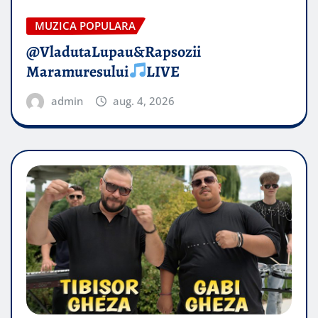
MUZICA POPULARA
@VladutaLupau&Rapsozii
Maramuresului
LIVE
admin
aug. 4, 2026