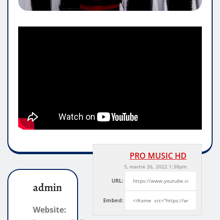
PRO MUSIC HD
S, martie 26, 2022 1:38pm
URL:
admin
Embed:
Website: