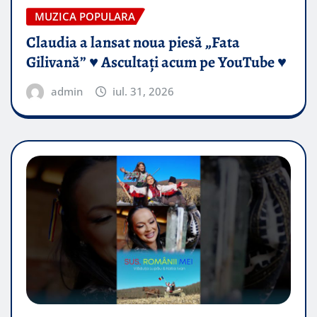
MUZICA POPULARA
Claudia a lansat noua piesă „Fata
Gilivană” ♥️ Ascultați acum pe YouTube ♥️
admin
iul. 31, 2026