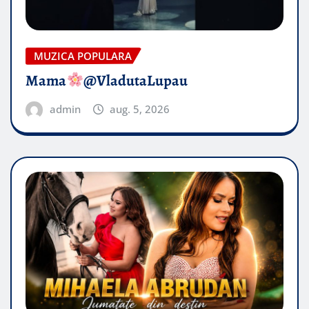
MUZICA POPULARA
Mama
@VladutaLupau
admin
aug. 5, 2026