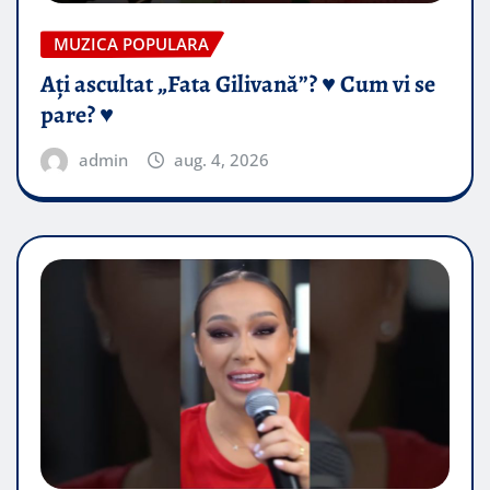
MUZICA POPULARA
Ați ascultat „Fata Gilivană”? ♥️ Cum vi se
pare? ♥️
admin
aug. 4, 2026