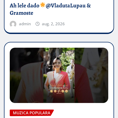
Ah lele dado​
@VladutaLupau &
Gramoste
admin
aug. 2, 2026
MUZICA POPULARA