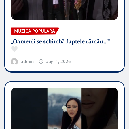
MUZICA POPULARA
„Oamenii se schimbă faptele rămân…”
admin
aug. 1, 2026