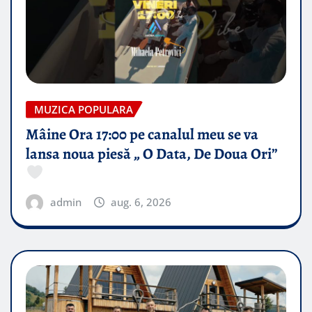
MUZICA POPULARA
Mâine Ora 17:00 pe canalul meu se va
lansa noua piesă „ O Data, De Doua Ori”
admin
aug. 6, 2026