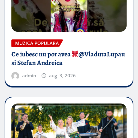
MUZICA POPULARA
Ce iubesc nu pot avea
​@VladutaLupau
si Stefan Andreica
admin
aug. 3, 2026