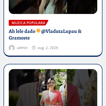
MUZICA POPULARA
Ah lele dado​
@VladutaLupau &
Gramoste
admin
aug. 2, 2026