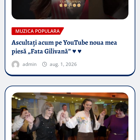
MUZICA POPULARA
Ascultați acum pe YouTube noua mea
piesă „Fata Gilivană” ♥️ ♥️
admin
aug. 1, 2026