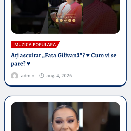
MUZICA POPULARA
Ați ascultat „Fata Gilivană”? ♥️ Cum vi se
pare? ♥️
admin
aug. 4, 2026