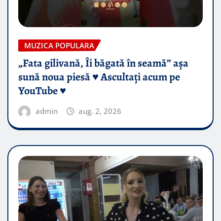
MUZICA POPULARA
„Fata gilivană, Îi băgată în seamă” așa
sună noua piesă ♥️ Ascultați acum pe
YouTube ♥️
admin
aug. 2, 2026