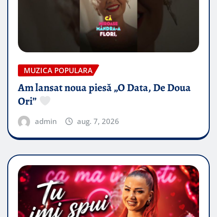
MUZICA POPULARA
Am lansat noua piesă „O Data, De Doua
Ori”
admin
aug. 7, 2026