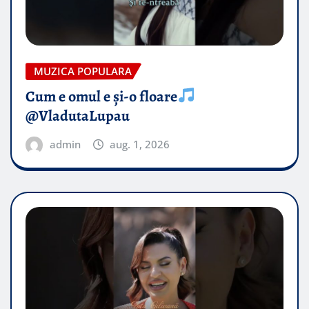
MUZICA POPULARA
Cum e omul e și-o floare
@VladutaLupau
admin
aug. 1, 2026