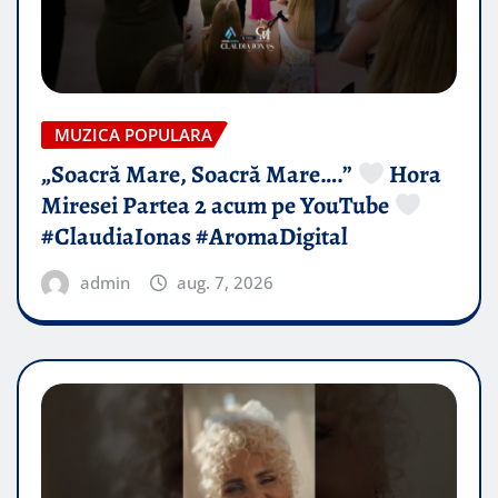
MUZICA POPULARA
„Soacră Mare, Soacră Mare….”
Hora
Miresei Partea 2 acum pe YouTube
#ClaudiaIonas #AromaDigital
admin
aug. 7, 2026