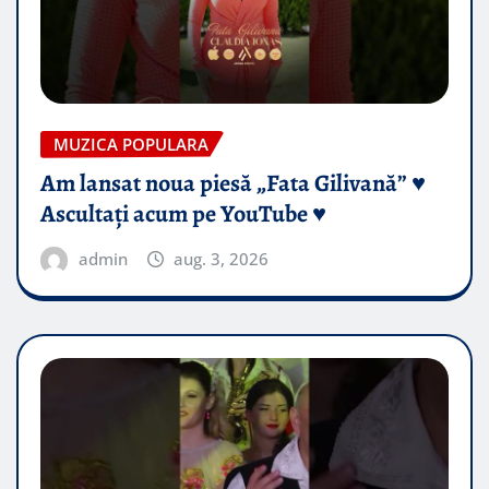
MUZICA POPULARA
Am lansat noua piesă „Fata Gilivană” ♥️
Ascultați acum pe YouTube ♥️
admin
aug. 3, 2026