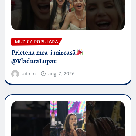
MUZICA POPULARA
Prietena mea-i mireasă​
@VladutaLupau
admin
aug. 7, 2026