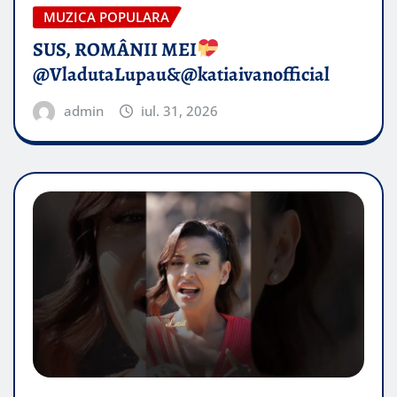
MUZICA POPULARA
SUS, ROMÂNII MEI
@VladutaLupau&@katiaivanofficial
admin
iul. 31, 2026