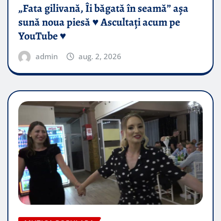
„Fata gilivană, Îi băgată în seamă” așa
sună noua piesă ♥️ Ascultați acum pe
YouTube ♥️
admin
aug. 2, 2026