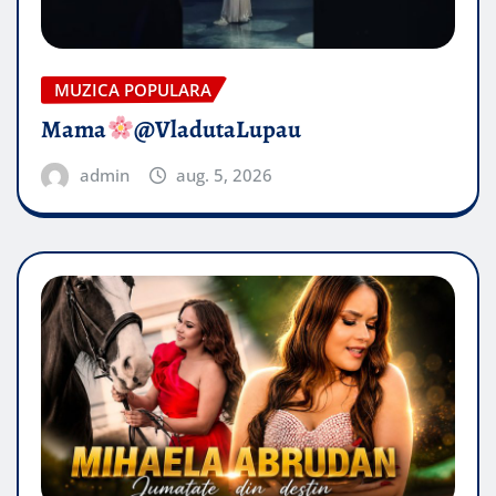
MUZICA POPULARA
Mama
@VladutaLupau
admin
aug. 5, 2026