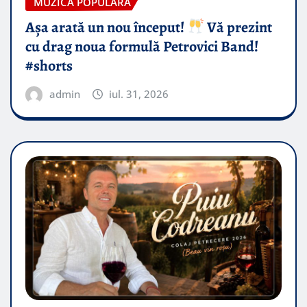
MUZICA POPULARA
Așa arată un nou început!
Vă prezint
cu drag noua formulă Petrovici Band!
#shorts
admin
iul. 31, 2026