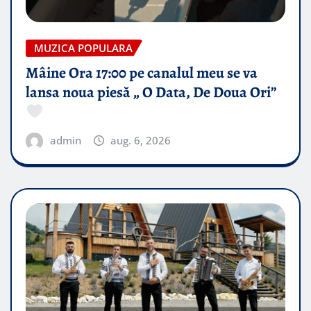
MUZICA POPULARA
Mâine Ora 17:00 pe canalul meu se va
lansa noua piesă „ O Data, De Doua Ori”
admin
aug. 6, 2026