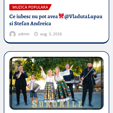
MUZICA POPULARA
Ce iubesc nu pot avea
​@VladutaLupau
si Stefan Andreica
admin
aug. 3, 2026