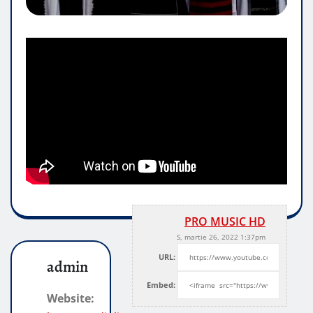
PRO MUSIC HD
S, martie 26, 2022 1:37pm
URL:
admin
Embed:
Website: