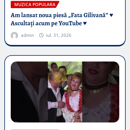
MUZICA POPULARA
Am lansat noua piesă „Fata Gilivană” ♥️
Ascultați acum pe YouTube ♥️
admin
iul. 31, 2026