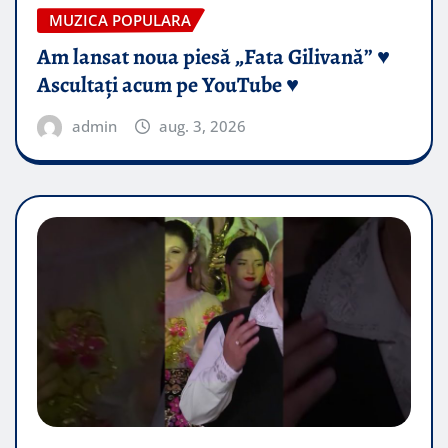
MUZICA POPULARA
Am lansat noua piesă „Fata Gilivană” ♥️
Ascultați acum pe YouTube ♥️
admin
aug. 3, 2026