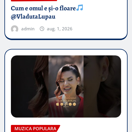
Cum e omul e și-o floare
@VladutaLupau
admin
aug. 1, 2026
MUZICA POPULARA