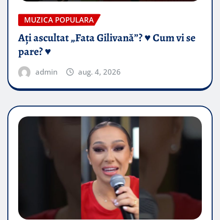
MUZICA POPULARA
Ați ascultat „Fata Gilivană”? ♥️ Cum vi se
pare? ♥️
admin
aug. 4, 2026