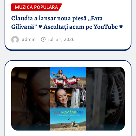
MUZICA POPULARA
Claudia a lansat noua piesă „Fata
Gilivană” ♥️ Ascultați acum pe YouTube ♥️
admin
iul. 31, 2026