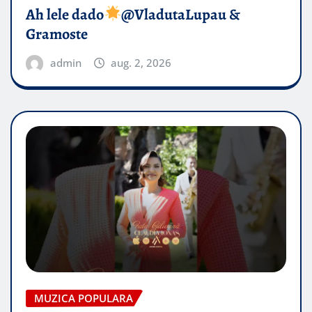
Ah lele dado​
@VladutaLupau &
Gramoste
admin
aug. 2, 2026
MUZICA POPULARA