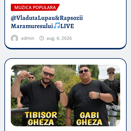
MUZICA POPULARA
@VladutaLupau&Rapsozii
Maramuresului
LIVE
admin
aug. 4, 2026