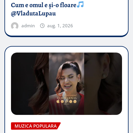
Cum e omul e și-o floare
@VladutaLupau
admin
aug. 1, 2026
MUZICA POPULARA