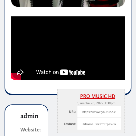
PRO MUSIC HD
S, martie 26, 2022 1:38pm
URL:
admin
Embed:
Website: