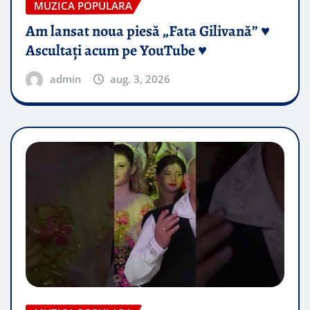
MUZICA POPULARA
Am lansat noua piesă „Fata Gilivană” ♥️
Ascultați acum pe YouTube ♥️
admin
aug. 3, 2026