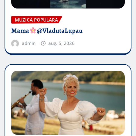
MUZICA POPULARA
Mama
@VladutaLupau
admin
aug. 5, 2026