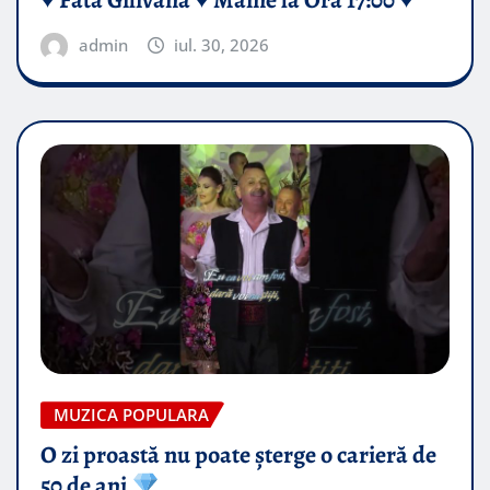
admin
iul. 30, 2026
MUZICA POPULARA
O zi proastă nu poate șterge o carieră de
50 de ani