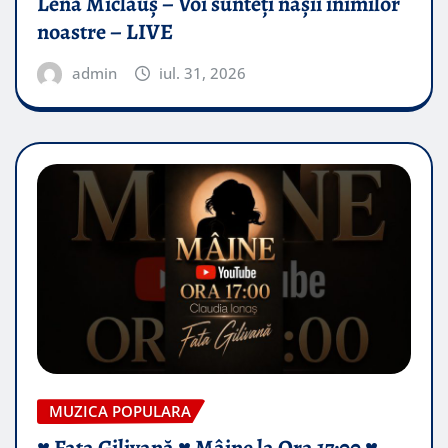
Lena Miclăuș – Voi sunteți nașii inimilor
noastre – LIVE
admin
iul. 31, 2026
MUZICA POPULARA
♥️ Fata Gilivană ♥️ Mâine la Ora 17:00 ♥️