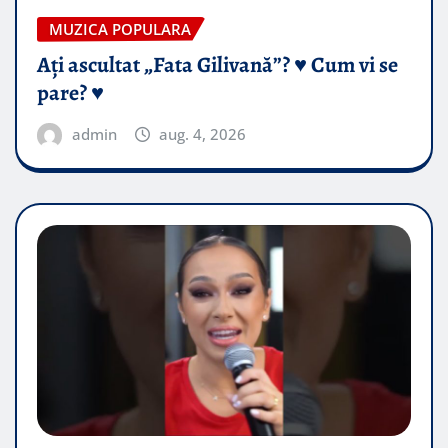
MUZICA POPULARA
Ați ascultat „Fata Gilivană”? ♥️ Cum vi se
pare? ♥️
admin
aug. 4, 2026