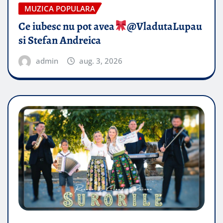
MUZICA POPULARA
Ce iubesc nu pot avea
​@VladutaLupau
si Stefan Andreica
admin
aug. 3, 2026