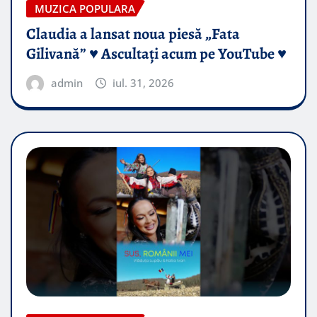
MUZICA POPULARA
Claudia a lansat noua piesă „Fata
Gilivană” ♥️ Ascultați acum pe YouTube ♥️
admin
iul. 31, 2026