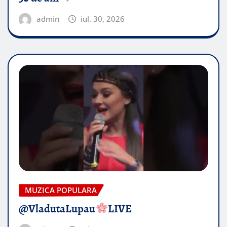
admin
iul. 30, 2026
MUZICA POPULARA
​@VladutaLupau
LIVE