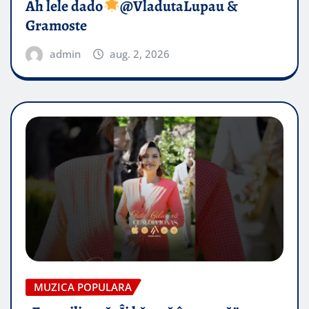
Ah lele dado​
@VladutaLupau &
Gramoste
admin
aug. 2, 2026
MUZICA POPULARA