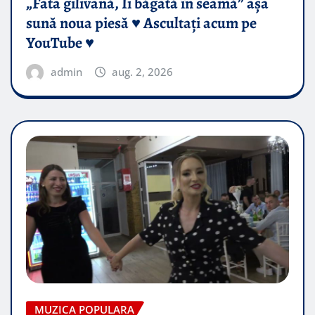
„Fata gilivană, Îi băgată în seamă” așa
sună noua piesă ♥️ Ascultați acum pe
YouTube ♥️
admin
aug. 2, 2026
MUZICA POPULARA