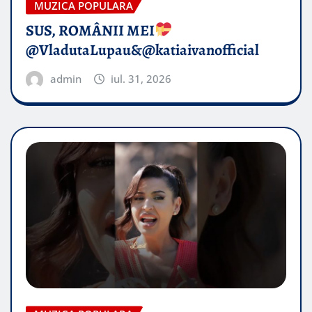
MUZICA POPULARA
SUS, ROMÂNII MEI
@VladutaLupau&@katiaivanofficial
admin
iul. 31, 2026