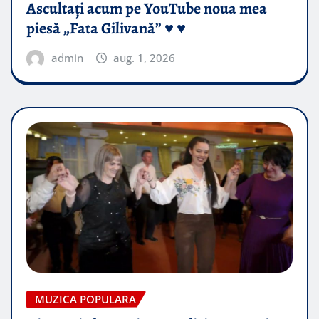
Ascultați acum pe YouTube noua mea
piesă „Fata Gilivană” ♥️ ♥️
admin
aug. 1, 2026
MUZICA POPULARA