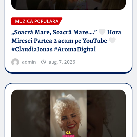
MUZICA POPULARA
„Soacră Mare, Soacră Mare….”
Hora
Miresei Partea 2 acum pe YouTube
#ClaudiaIonas #AromaDigital
admin
aug. 7, 2026