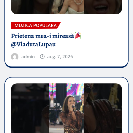
MUZICA POPULARA
Prietena mea-i mireasă​
@VladutaLupau
admin
aug. 7, 2026