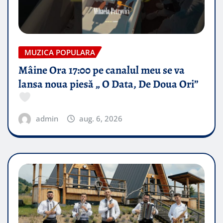
MUZICA POPULARA
Mâine Ora 17:00 pe canalul meu se va
lansa noua piesă „ O Data, De Doua Ori”
admin
aug. 6, 2026