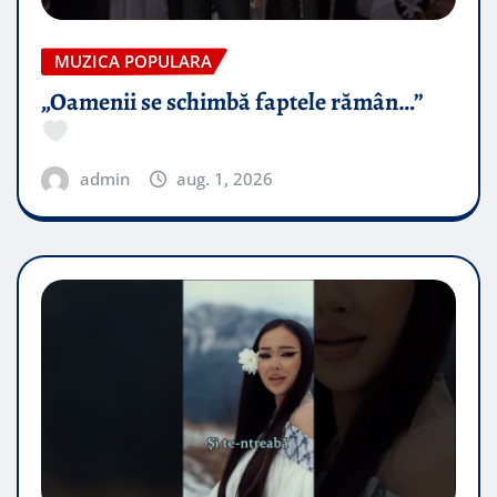
MUZICA POPULARA
„Oamenii se schimbă faptele rămân…”
admin
aug. 1, 2026