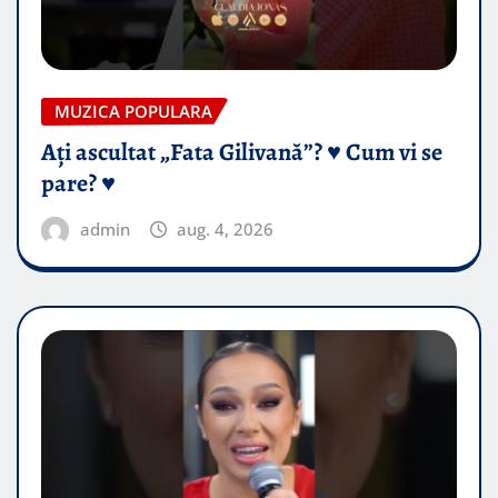
MUZICA POPULARA
Ați ascultat „Fata Gilivană”? ♥️ Cum vi se
pare? ♥️
admin
aug. 4, 2026