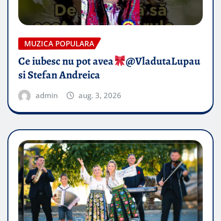
MUZICA POPULARA
Ce iubesc nu pot avea
​@VladutaLupau
si Stefan Andreica
admin
aug. 3, 2026