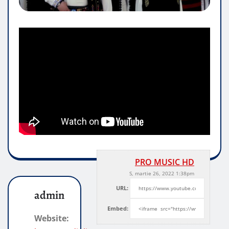
PRO MUSIC HD
S, martie 26, 2022 1:38pm
URL:
admin
Embed:
Website: