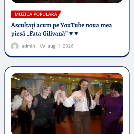
MUZICA POPULARA
Ascultați acum pe YouTube noua mea
piesă „Fata Gilivană” ♥️ ♥️
admin
aug. 1, 2026