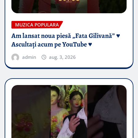
MUZICA POPULARA
Am lansat noua piesă „Fata Gilivană” ♥️
Ascultați acum pe YouTube ♥️
admin
aug. 3, 2026