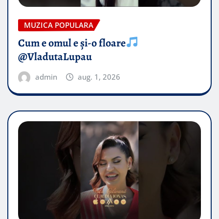
MUZICA POPULARA
Cum e omul e și-o floare
@VladutaLupau
admin
aug. 1, 2026