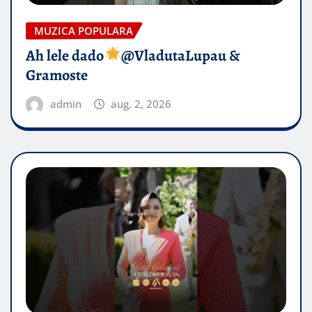
MUZICA POPULARA
Ah lele dado​
@VladutaLupau &
Gramoste
admin
aug. 2, 2026