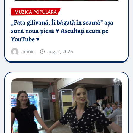
MUZICA POPULARA
„Fata gilivană, Îi băgată în seamă” așa
sună noua piesă ♥️ Ascultați acum pe
YouTube ♥️
admin
aug. 2, 2026