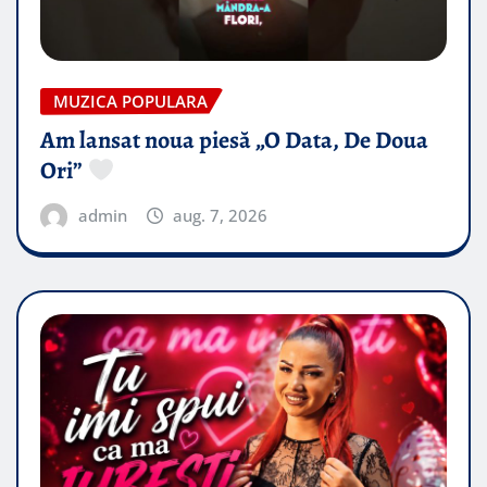
MUZICA POPULARA
Am lansat noua piesă „O Data, De Doua
Ori”
admin
aug. 7, 2026