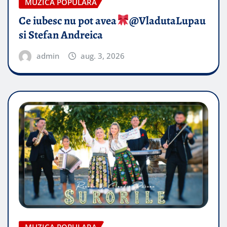
MUZICA POPULARA
Ce iubesc nu pot avea
​@VladutaLupau
si Stefan Andreica
admin
aug. 3, 2026