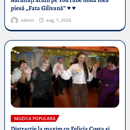
Ascultați acum pe YouTube noua mea
piesă „Fata Gilivană” ♥️ ♥️
admin
aug. 1, 2026
MUZICA POPULARA
Distractie la maxim cu Felicia Costa si