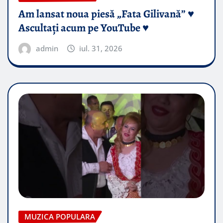
Am lansat noua piesă „Fata Gilivană” ♥️
Ascultați acum pe YouTube ♥️
admin
iul. 31, 2026
MUZICA POPULARA