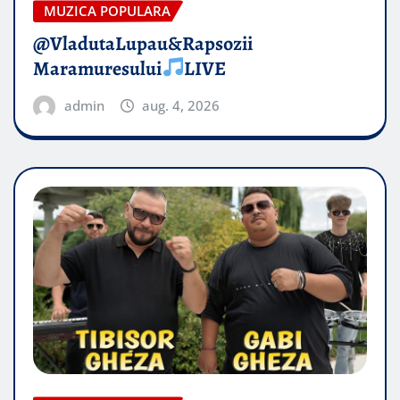
MUZICA POPULARA
@VladutaLupau&Rapsozii
Maramuresului
LIVE
admin
aug. 4, 2026