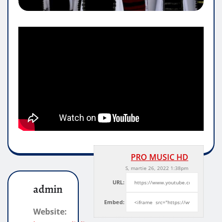
PRO MUSIC HD
S, martie 26, 2022 1:38pm
URL:
admin
Embed:
Website: