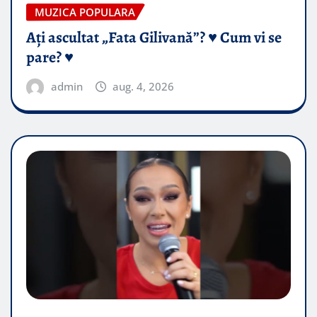
MUZICA POPULARA
Ați ascultat „Fata Gilivană”? ♥️ Cum vi se
pare? ♥️
admin
aug. 4, 2026