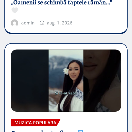
„Oamenii se schimbă faptele rămân…”
admin
aug. 1, 2026
MUZICA POPULARA