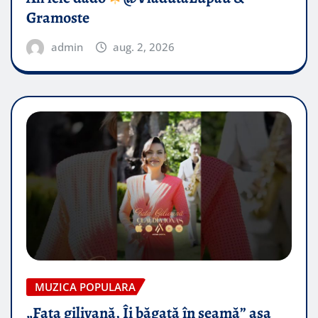
Gramoste
admin
aug. 2, 2026
MUZICA POPULARA
„Fata gilivană, Îi băgată în seamă” așa