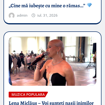
„Cine mă iubește cu mine o rămas…”
admin
iul. 31, 2026
MUZICA POPULARA
Lena Miclăuș – Voi sunteți nașii inimilor