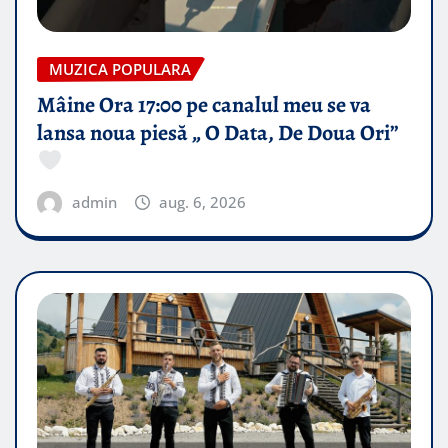
MUZICA POPULARA
Mâine Ora 17:00 pe canalul meu se va
lansa noua piesă „ O Data, De Doua Ori”
admin
aug. 6, 2026