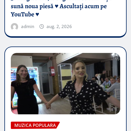
sună noua piesă ♥️ Ascultați acum pe
YouTube ♥️
admin
aug. 2, 2026
MUZICA POPULARA