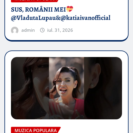
SUS, ROMÂNII MEI
@VladutaLupau&@katiaivanofficial
admin
iul. 31, 2026
MUZICA POPULARA