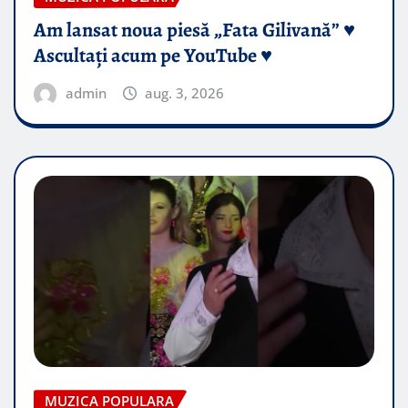
Am lansat noua piesă „Fata Gilivană” ♥️
Ascultați acum pe YouTube ♥️
admin
aug. 3, 2026
MUZICA POPULARA