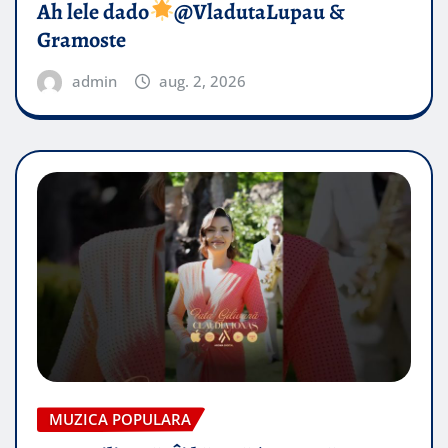
Ah lele dado​
@VladutaLupau &
Gramoste
admin
aug. 2, 2026
MUZICA POPULARA