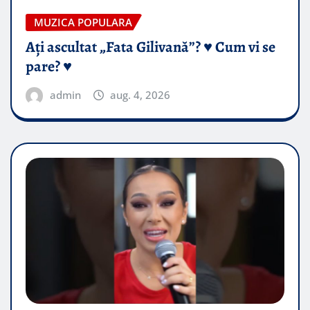
MUZICA POPULARA
Ați ascultat „Fata Gilivană”? ♥️ Cum vi se
pare? ♥️
admin
aug. 4, 2026