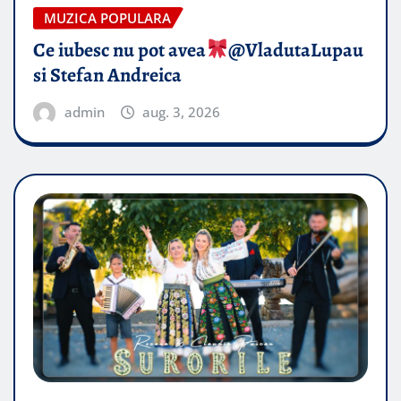
MUZICA POPULARA
Ce iubesc nu pot avea
​@VladutaLupau
si Stefan Andreica
admin
aug. 3, 2026