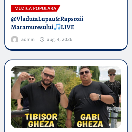
MUZICA POPULARA
@VladutaLupau&Rapsozii
Maramuresului
LIVE
admin
aug. 4, 2026