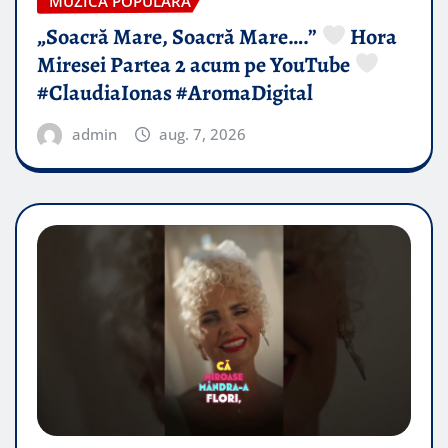
MUZICA POPULARA
„Soacră Mare, Soacră Mare….”
Hora
Miresei Partea 2 acum pe YouTube
#ClaudiaIonas #AromaDigital
admin
aug. 7, 2026