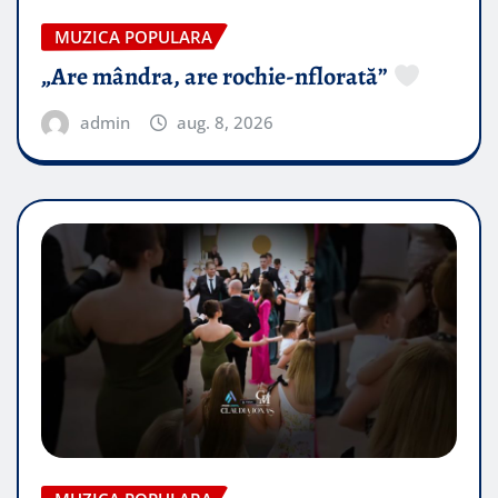
MUZICA POPULARA
„Are mândra, are rochie-nflorată”
admin
aug. 8, 2026