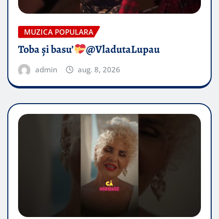
MUZICA POPULARA
Toba și basu’
@VladutaLupau
admin
aug. 8, 2026