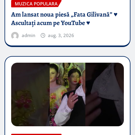
MUZICA POPULARA
Am lansat noua piesă „Fata Gilivană” ♥️
Ascultați acum pe YouTube ♥️
admin
aug. 3, 2026