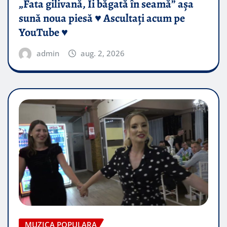
„Fata gilivană, Îi băgată în seamă” așa
sună noua piesă ♥️ Ascultați acum pe
YouTube ♥️
admin
aug. 2, 2026
MUZICA POPULARA