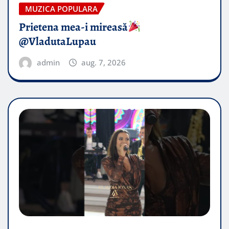
MUZICA POPULARA
Prietena mea-i mireasă​
@VladutaLupau
admin
aug. 7, 2026