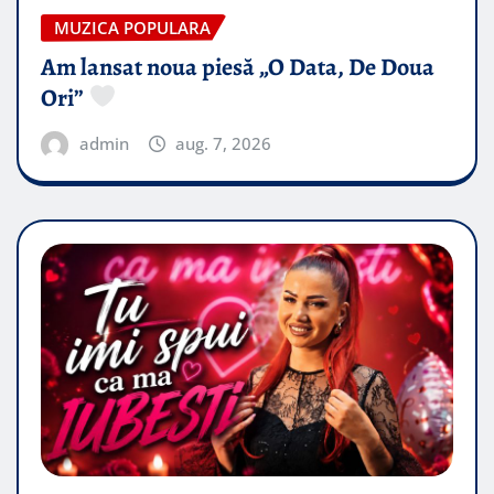
MUZICA POPULARA
Am lansat noua piesă „O Data, De Doua
Ori”
admin
aug. 7, 2026