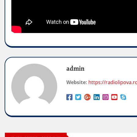
admin
Website:
https://radiolipova.r