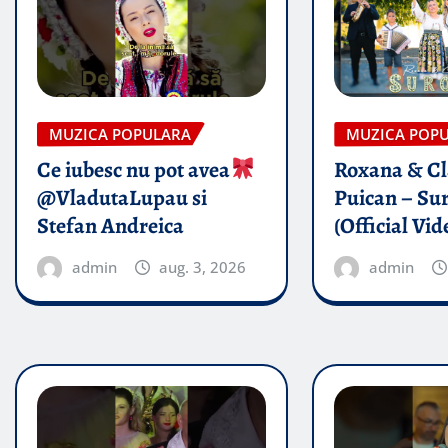
MUZICA POPULARA
MUZICA POP
Ce iubesc nu pot avea
Roxana & Cl
@VladutaLupau si
Puican – Sur
Stefan Andreica
(Official Vid
admin
aug. 3, 2026
admin