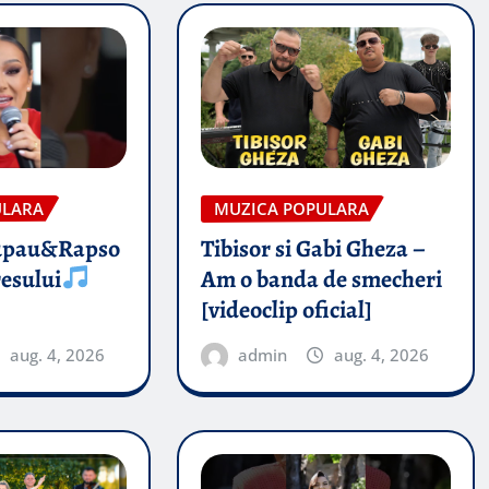
ULARA
MUZICA POPULARA
upau&Rapso
Tibisor si Gabi Gheza –
esului
Am o banda de smecheri
[videoclip oficial]
aug. 4, 2026
admin
aug. 4, 2026