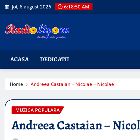
Skip
joi, 6 august 2026
6:18:52 AM
to
content
ACASA
DEDICATII
Home
Andreea Castaian – Nicolae – Nicolae
MUZICA POPULARA
Andreea Castaian – Nicol