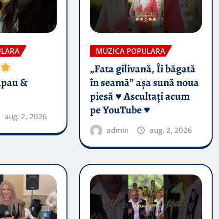
ULARA
MUZICA POPULARA
„Fata gilivană, Îi băgată
upau &
în seamă” așa sună noua
piesă ♥️ Ascultați acum
pe YouTube ♥️
aug. 2, 2026
admin
aug. 2, 2026