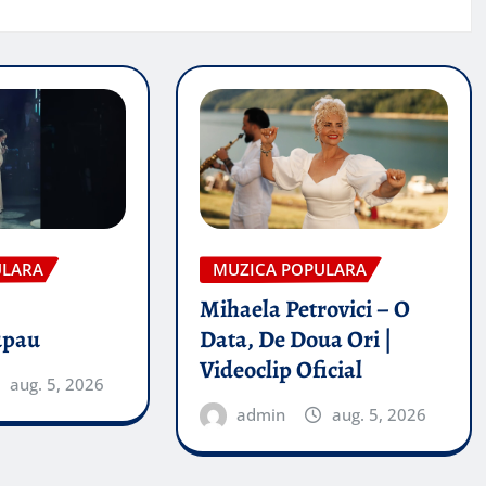
ULARA
MUZICA POPULARA
Mihaela Petrovici – O
upau
Data, De Doua Ori |
Videoclip Oficial
aug. 5, 2026
admin
aug. 5, 2026