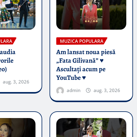
ULARA
MUZICA POPULARA
audia
Am lansat noua piesă
orile
„Fata Gilivană” ♥️
eo)
Ascultați acum pe
YouTube ♥️
aug. 3, 2026
admin
aug. 3, 2026