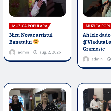
MUZICA POPULARA
MUZICA POP
Nicu Novac artistul
Ah lele dado​
Banatului
@VladutaL
Gramoste
admin
aug. 2, 2026
admin