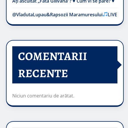
Ați ascultat „Fata Gilivană”? ♥️ Cum vi se pare? ♥️
@VladutaLupau&Rapsozii Maramuresului
LIVE
COMENTARII
RECENTE
Niciun comentariu de arătat.