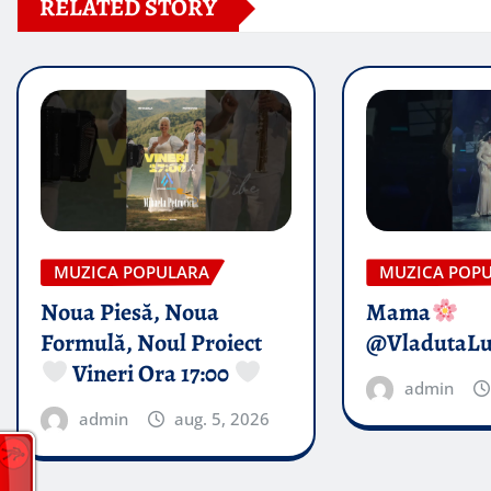
RELATED STORY
MUZICA POPULARA
MUZICA POP
Noua Piesă, Noua
Mama
Formulă, Noul Proiect
@VladutaL
Vineri Ora 17:00
admin
admin
aug. 5, 2026