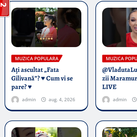
MUZICA POPULARA
MUZICA POP
Ați ascultat „Fata
@VladutaL
Gilivană”? ♥️ Cum vi se
zii Maramur
pare? ♥️
LIVE
admin
aug. 4, 2026
admin