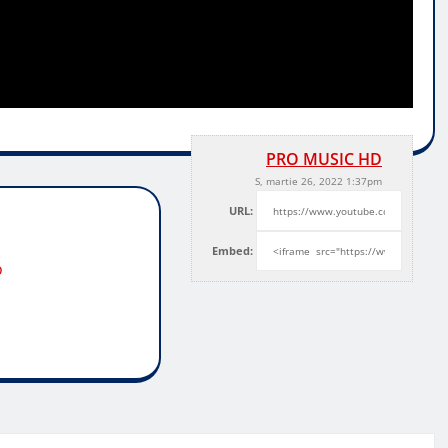
PRO MUSIC HD
S, martie 26, 2022 1:37pm
URL:
Embed:
o