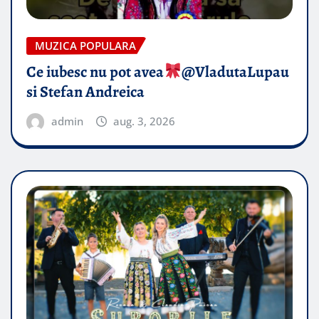
MUZICA POPULARA
Ce iubesc nu pot avea
​@VladutaLupau
si Stefan Andreica
admin
aug. 3, 2026