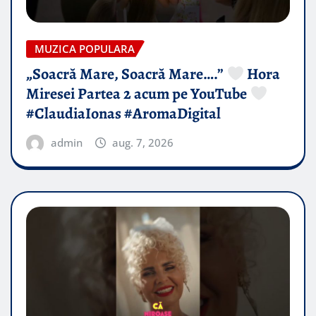
MUZICA POPULARA
„Soacră Mare, Soacră Mare….”
Hora
Miresei Partea 2 acum pe YouTube
#ClaudiaIonas #AromaDigital
admin
aug. 7, 2026