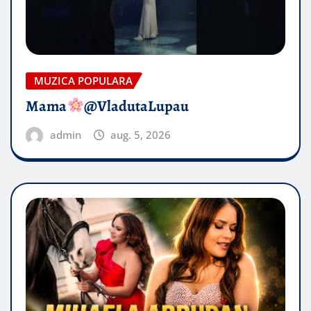
MUZICA POPULARA
Mama
@VladutaLupau
admin
aug. 5, 2026