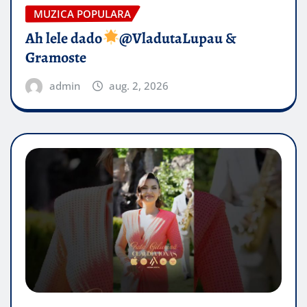
MUZICA POPULARA
Ah lele dado​
@VladutaLupau &
Gramoste
admin
aug. 2, 2026