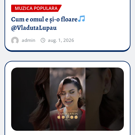
MUZICA POPULARA
Cum e omul e și-o floare
@VladutaLupau
admin
aug. 1, 2026