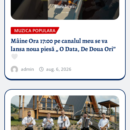
MUZICA POPULARA
Mâine Ora 17:00 pe canalul meu se va
lansa noua piesă „ O Data, De Doua Ori”
admin
aug. 6, 2026