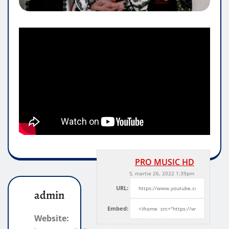
PRO MUSIC HD
S, martie 26, 2022 1:39pm
URL:
admin
Embed:
Website: