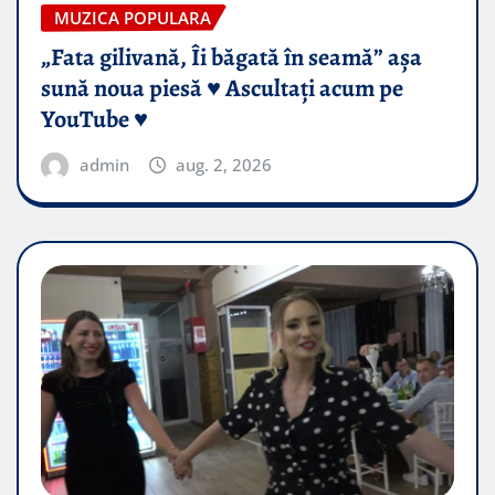
MUZICA POPULARA
„Fata gilivană, Îi băgată în seamă” așa
sună noua piesă ♥️ Ascultați acum pe
YouTube ♥️
admin
aug. 2, 2026