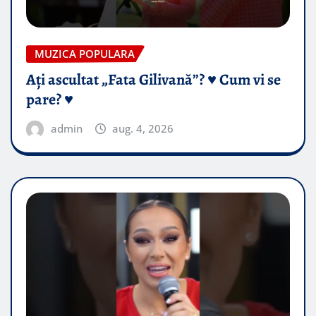
MUZICA POPULARA
Ați ascultat „Fata Gilivană”? ♥️ Cum vi se
pare? ♥️
admin
aug. 4, 2026