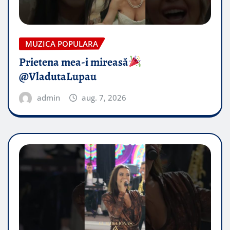
MUZICA POPULARA
Prietena mea-i mireasă​
@VladutaLupau
admin
aug. 7, 2026