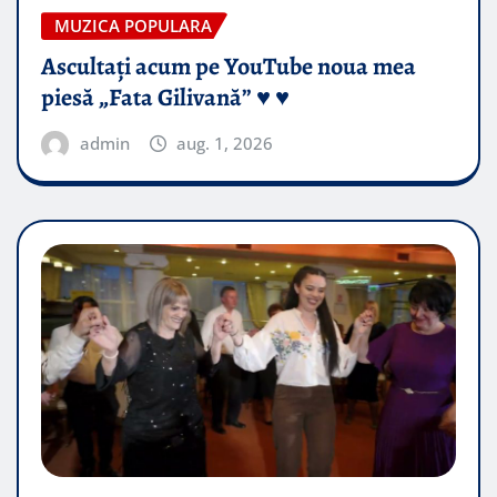
MUZICA POPULARA
Ascultați acum pe YouTube noua mea
piesă „Fata Gilivană” ♥️ ♥️
admin
aug. 1, 2026