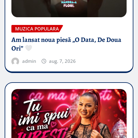
MUZICA POPULARA
Am lansat noua piesă „O Data, De Doua
Ori”
admin
aug. 7, 2026