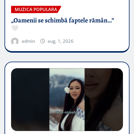
MUZICA POPULARA
„Oamenii se schimbă faptele rămân…”
admin
aug. 1, 2026