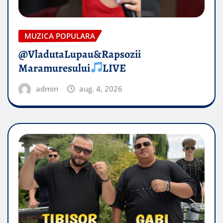
MUZICA POPULARA
@VladutaLupau&Rapsozii
Maramuresului
LIVE
admin
aug. 4, 2026