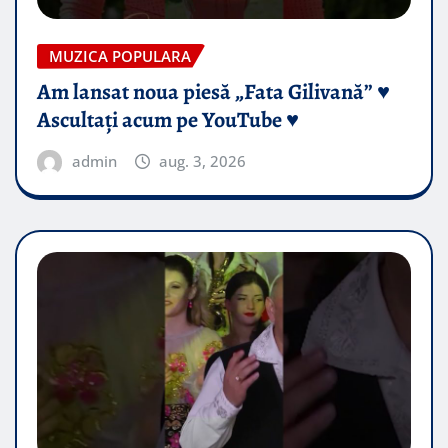
MUZICA POPULARA
Am lansat noua piesă „Fata Gilivană” ♥️
Ascultați acum pe YouTube ♥️
admin
aug. 3, 2026