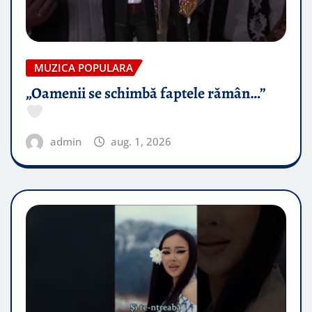
MUZICA POPULARA
„Oamenii se schimbă faptele rămân…”
admin
aug. 1, 2026