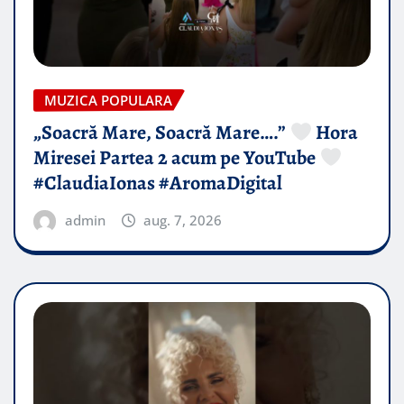
MUZICA POPULARA
„Soacră Mare, Soacră Mare….”
Hora
Miresei Partea 2 acum pe YouTube
#ClaudiaIonas #AromaDigital
admin
aug. 7, 2026