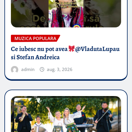
MUZICA POPULARA
Ce iubesc nu pot avea
​@VladutaLupau
si Stefan Andreica
admin
aug. 3, 2026