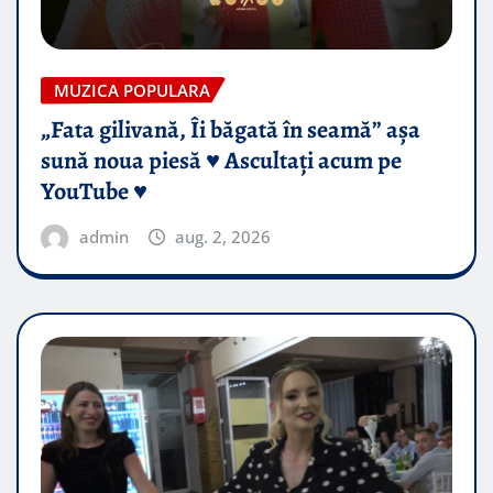
MUZICA POPULARA
„Fata gilivană, Îi băgată în seamă” așa
sună noua piesă ♥️ Ascultați acum pe
YouTube ♥️
admin
aug. 2, 2026