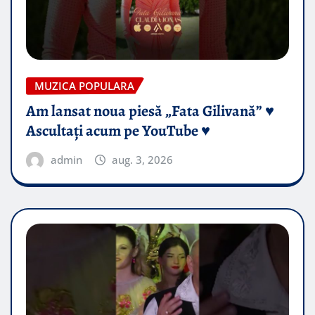
MUZICA POPULARA
Am lansat noua piesă „Fata Gilivană” ♥️
Ascultați acum pe YouTube ♥️
admin
aug. 3, 2026