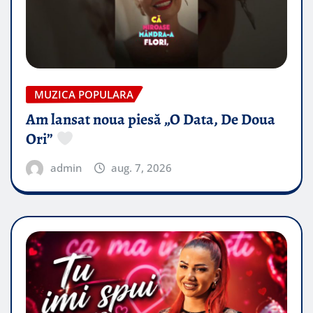
MUZICA POPULARA
Am lansat noua piesă „O Data, De Doua
Ori”
admin
aug. 7, 2026