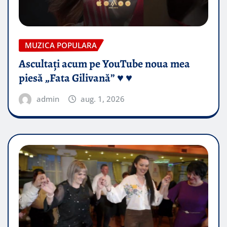
MUZICA POPULARA
Ascultați acum pe YouTube noua mea
piesă „Fata Gilivană” ♥️ ♥️
admin
aug. 1, 2026