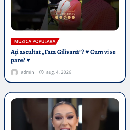
MUZICA POPULARA
Ați ascultat „Fata Gilivană”? ♥️ Cum vi se
pare? ♥️
admin
aug. 4, 2026