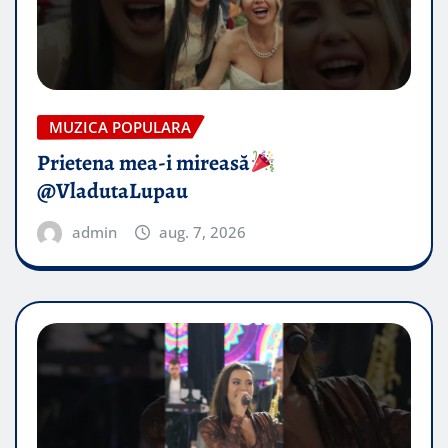
MUZICA POPULARA
Prietena mea-i mireasă​
@VladutaLupau
admin
aug. 7, 2026