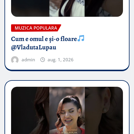
MUZICA POPULARA
Cum e omul e și-o floare
@VladutaLupau
admin
aug. 1, 2026