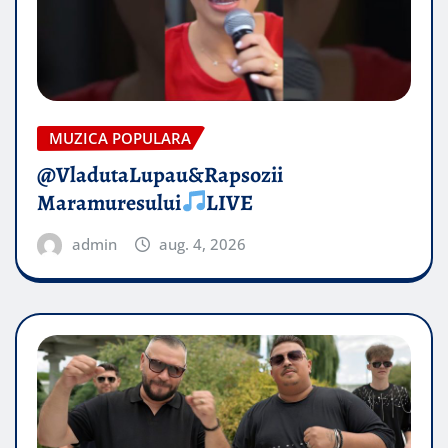
MUZICA POPULARA
@VladutaLupau&Rapsozii
Maramuresului
LIVE
admin
aug. 4, 2026