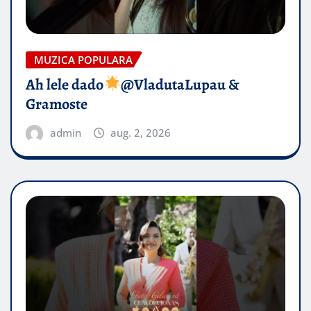
MUZICA POPULARA
Ah lele dado​
@VladutaLupau &
Gramoste
admin
aug. 2, 2026