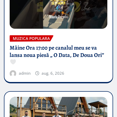
MUZICA POPULARA
Mâine Ora 17:00 pe canalul meu se va
lansa noua piesă „ O Data, De Doua Ori”
admin
aug. 6, 2026