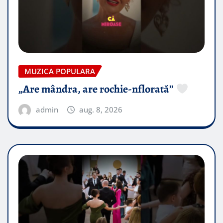
MUZICA POPULARA
„Are mândra, are rochie-nflorată”
admin
aug. 8, 2026