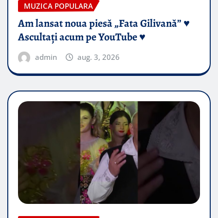
MUZICA POPULARA
Am lansat noua piesă „Fata Gilivană” ♥️
Ascultați acum pe YouTube ♥️
admin
aug. 3, 2026