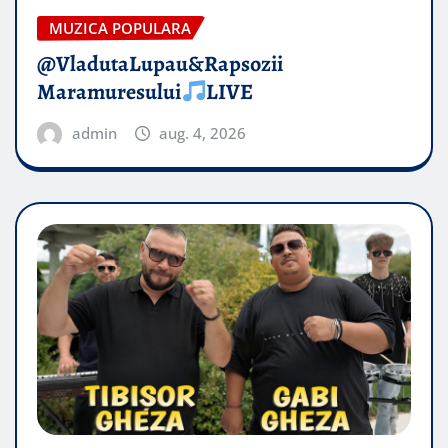
MUZICA POPULARA
@VladutaLupau&Rapsozii
Maramuresului
LIVE
admin
aug. 4, 2026