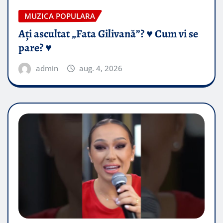
MUZICA POPULARA
Ați ascultat „Fata Gilivană”? ♥️ Cum vi se
pare? ♥️
admin
aug. 4, 2026