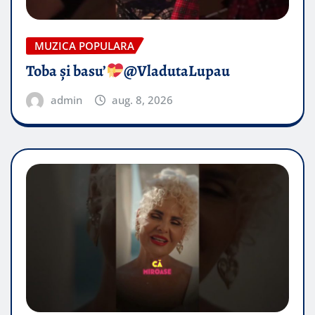
MUZICA POPULARA
Toba și basu’
@VladutaLupau
admin
aug. 8, 2026