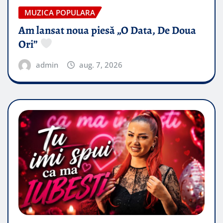
MUZICA POPULARA
Am lansat noua piesă „O Data, De Doua
Ori”
admin
aug. 7, 2026