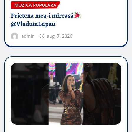
MUZICA POPULARA
Prietena mea-i mireasă​
@VladutaLupau
admin
aug. 7, 2026