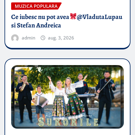
MUZICA POPULARA
Ce iubesc nu pot avea
​@VladutaLupau
si Stefan Andreica
admin
aug. 3, 2026