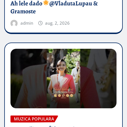
Ah lele dado​
@VladutaLupau &
Gramoste
admin
aug. 2, 2026
MUZICA POPULARA