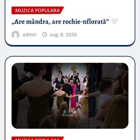
MUZICA POPULARA
„Are mândra, are rochie-nflorată”
admin
aug. 8, 2026