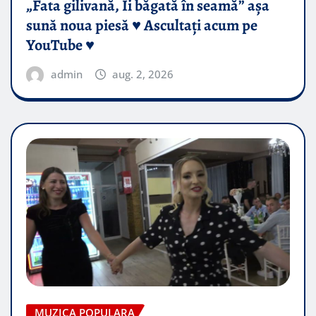
„Fata gilivană, Îi băgată în seamă” așa
sună noua piesă ♥️ Ascultați acum pe
YouTube ♥️
admin
aug. 2, 2026
MUZICA POPULARA