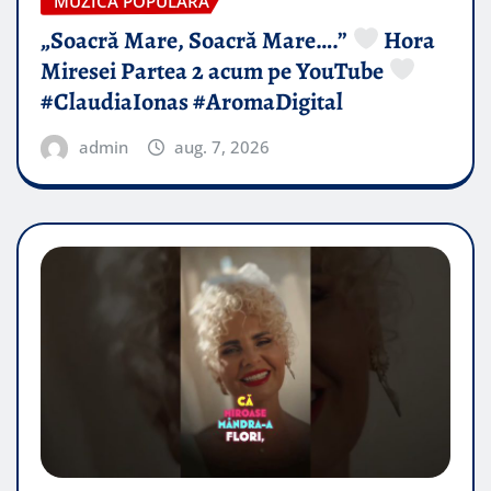
MUZICA POPULARA
„Soacră Mare, Soacră Mare….”
Hora
Miresei Partea 2 acum pe YouTube
#ClaudiaIonas #AromaDigital
admin
aug. 7, 2026