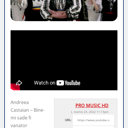
Andreea
PRO MUSIC HD
Castaian – Bine-
J, martie 24, 2022 11:13pm
mi sade fi
URL:
vanator