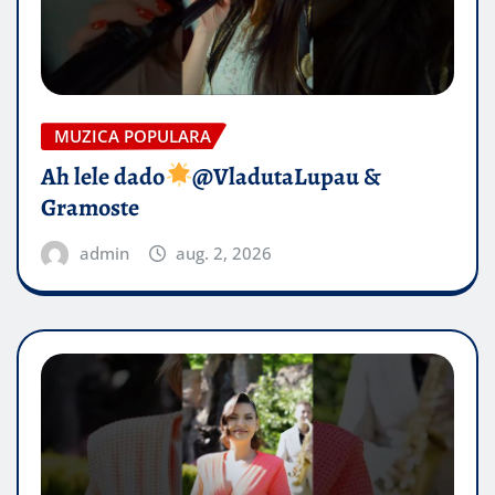
MUZICA POPULARA
Ah lele dado​
@VladutaLupau &
Gramoste
admin
aug. 2, 2026