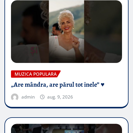
MUZICA POPULARA
„Are mândra, are părul tot inele” ♥️
admin
aug. 9, 2026