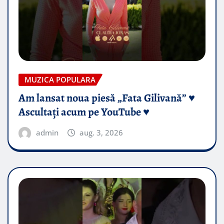
MUZICA POPULARA
Am lansat noua piesă „Fata Gilivană” ♥️
Ascultați acum pe YouTube ♥️
admin
aug. 3, 2026