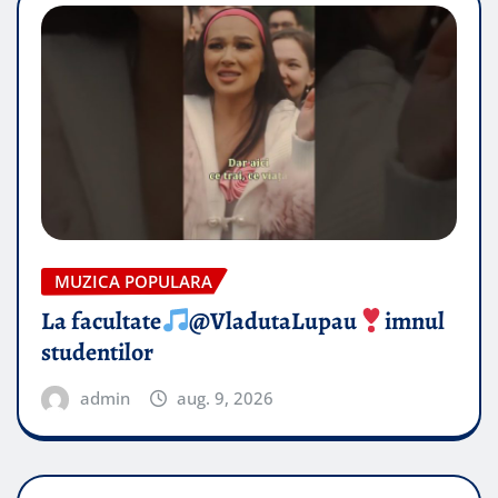
MUZICA POPULARA
La facultate
@VladutaLupau
imnul
studentilor
admin
aug. 9, 2026