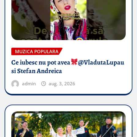
MUZICA POPULARA
Ce iubesc nu pot avea
​@VladutaLupau
si Stefan Andreica
admin
aug. 3, 2026