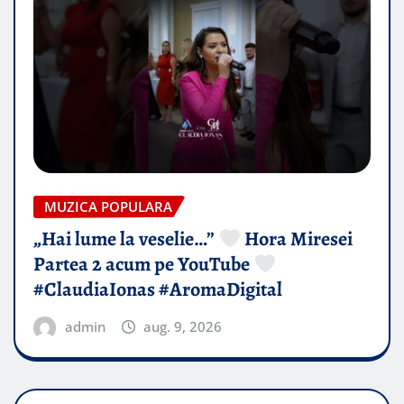
MUZICA POPULARA
„Hai lume la veselie…”
Hora Miresei
Partea 2 acum pe YouTube
#ClaudiaIonas #AromaDigital
admin
aug. 9, 2026