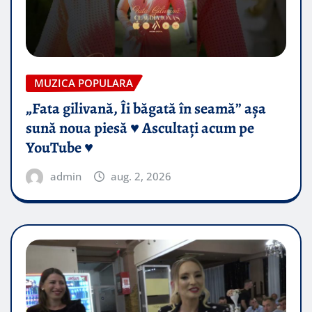
MUZICA POPULARA
„Fata gilivană, Îi băgată în seamă” așa
sună noua piesă ♥️ Ascultați acum pe
YouTube ♥️
admin
aug. 2, 2026