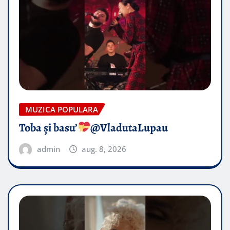
MUZICA POPULARA
Toba și basu’
@VladutaLupau
admin
aug. 8, 2026