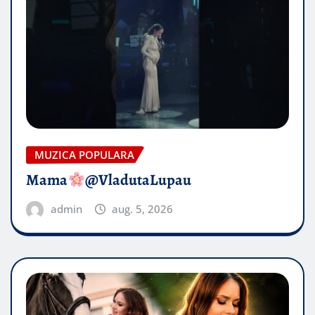
MUZICA POPULARA
Mama
@VladutaLupau
admin
aug. 5, 2026