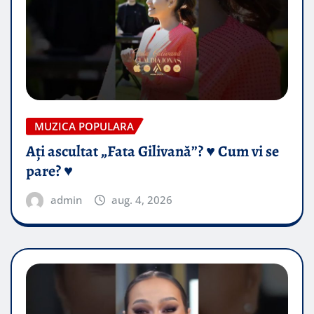
MUZICA POPULARA
Ați ascultat „Fata Gilivană”? ♥️ Cum vi se
pare? ♥️
admin
aug. 4, 2026