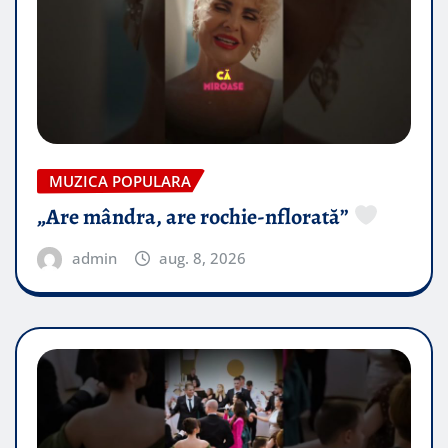
MUZICA POPULARA
„Are mândra, are rochie-nflorată”
admin
aug. 8, 2026