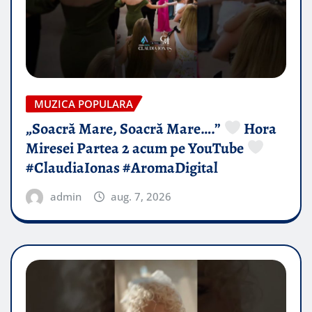
MUZICA POPULARA
„Soacră Mare, Soacră Mare….”
Hora
Miresei Partea 2 acum pe YouTube
#ClaudiaIonas #AromaDigital
admin
aug. 7, 2026