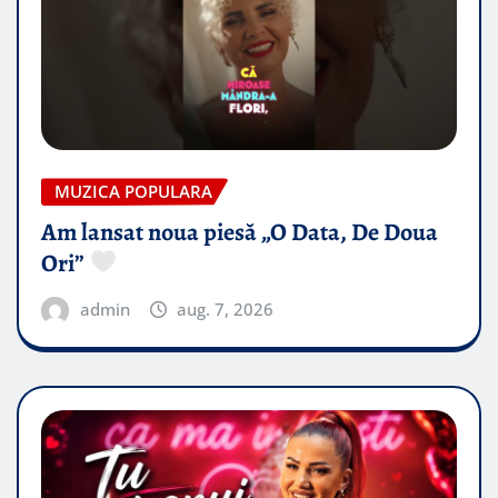
MUZICA POPULARA
Am lansat noua piesă „O Data, De Doua
Ori”
admin
aug. 7, 2026