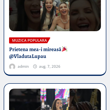
MUZICA POPULARA
Prietena mea-i mireasă​
@VladutaLupau
admin
aug. 7, 2026