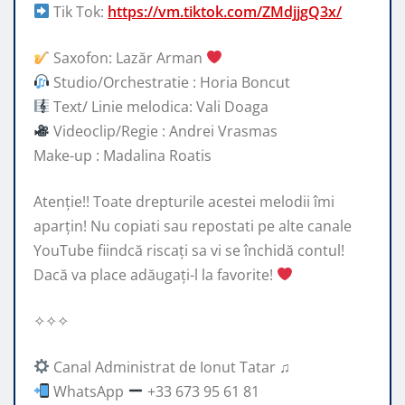
Tik Tok:
https://vm.tiktok.com/ZMdjjgQ3x/
Saxofon: Lazăr Arman
Studio/Orchestratie : Horia Boncut
Text/ Linie melodica: Vali Doaga
Videoclip/Regie : Andrei Vrasmas
Make-up : Madalina Roatis
Atenție!! Toate drepturile acestei melodii îmi
aparțin! Nu copiati sau repostati pe alte canale
YouTube fiindcă riscați sa vi se închidă contul!
Dacă va place adăugați-l la favorite!
✧✧✧
Canal Administrat de Ionut Tatar ♫
WhatsApp
+33 673 95 61 81