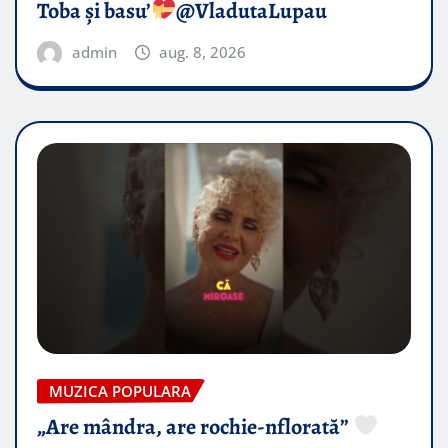
Toba și basu’
@VladutaLupau
admin
aug. 8, 2026
MUZICA POPULARA
„Are mândra, are rochie-nflorată”