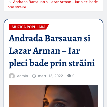
Andrada Barsauan si Lazar Arman – Iar pleci bade
prin străini
MUZICA POPULARA
Andrada Barsauan si
Lazar Arman – Iar
pleci bade prin străini
admin
mart. 18, 2022
0