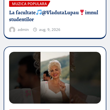
MUZICA POPULARA
La facultate
@VladutaLupau
imnul
studentilor
admin
aug. 9, 2026