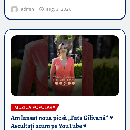
admin
aug. 3, 2026
MUZICA POPULARA
Am lansat noua piesă „Fata Gilivană” ♥️
Ascultați acum pe YouTube ♥️