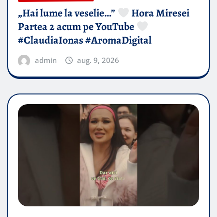
„Hai lume la veselie…”
Hora Miresei
Partea 2 acum pe YouTube
#ClaudiaIonas #AromaDigital
admin
aug. 9, 2026