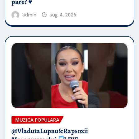
pare? ♥️
admin
aug. 4, 2026
MUZICA POPULARA
@VladutaLupau&Rapsozii