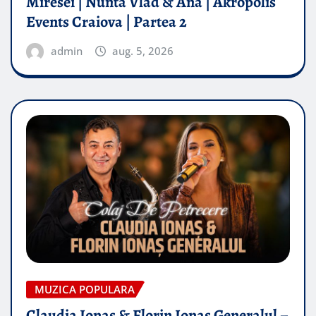
Miresei | Nunta Vlad & Ana | Akropolis
Events Craiova | Partea 2
admin
aug. 5, 2026
MUZICA POPULARA
Claudia Ionas & Florin Ionas Generalul –