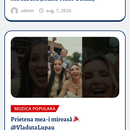
admin
aug. 7, 2026
MUZICA POPULARA
Prietena mea-i mireasă​
@VladutaLupau