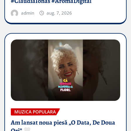
#ClaudiaIonas #AromaDigital
admin
aug. 7, 2026
MUZICA POPULARA
Am lansat noua piesă „O Data, De Doua
Ori”