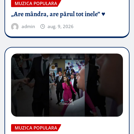
MUZICA POPULARA
„Are mândra, are părul tot inele” ♥️
admin
aug. 9, 2026
MUZICA POPULARA