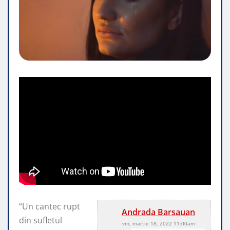
“Un cantec rupt
Andrada Barsauan
din sufletul
vin, martie 18, 2022 11:00am