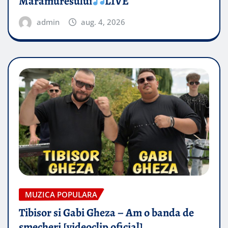
Maramuresului
LIVE
admin
aug. 4, 2026
MUZICA POPULARA
Tibisor si Gabi Gheza – Am o banda de
smecheri [videoclip oficial]