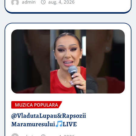
admin
aug. 4, 2026
MUZICA POPULARA
@VladutaLupau&Rapsozii
Maramuresului
LIVE