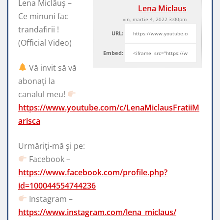
Lena Miclăuș –
Lena Miclaus
Ce minuni fac
vin, martie 4, 2022 3:00pm
trandafirii !
URL:
(Official Video)
Embed:
Vă invit să vă
abonați la
canalul meu!
https://www.youtube.com/c/LenaMiclausFratiiM
arisca
Urmăriți-mă și pe:
Facebook –
https://www.facebook.com/profile.php?
id=100044554744236
Instagram –
https://www.instagram.com/lena_miclaus/