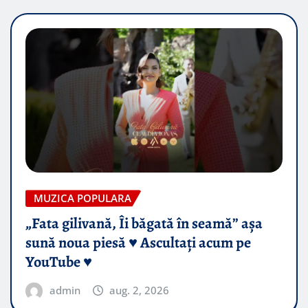
MUZICA POPULARA
„Fata gilivană, Îi băgată în seamă” așa
sună noua piesă ♥️ Ascultați acum pe
YouTube ♥️
admin
aug. 2, 2026