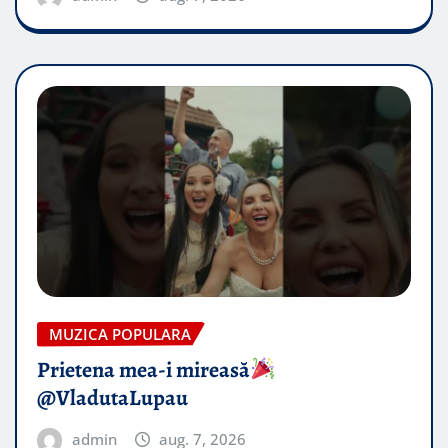
MUZICA POPULARA
Prietena mea-i mireasă​
@VladutaLupau
admin
aug. 7, 2026