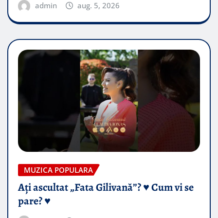
admin
aug. 5, 2026
MUZICA POPULARA
Ați ascultat „Fata Gilivană”? ♥️ Cum vi se
pare? ♥️