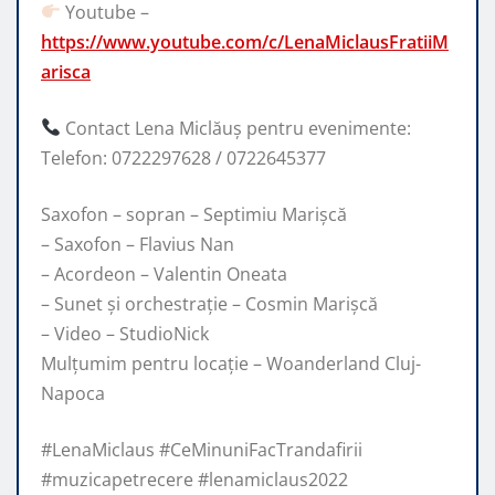
Youtube –
https://www.youtube.com/c/LenaMiclausFratiiM
arisca
Contact Lena Miclăuș pentru evenimente:
Telefon: 0722297628 / 0722645377
Saxofon – sopran – Septimiu Marișcă
– Saxofon – Flavius Nan
– Acordeon – Valentin Oneata
– Sunet și orchestrație – Cosmin Marișcă
– Video – StudioNick
Mulțumim pentru locație – Woanderland Cluj-
Napoca
#LenaMiclaus #CeMinuniFacTrandafirii
#muzicapetrecere #lenamiclaus2022