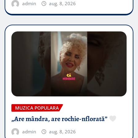
admin
aug. 8, 2026
MUZICA POPULARA
„Are mândra, are rochie-nflorată”
admin
aug. 8, 2026