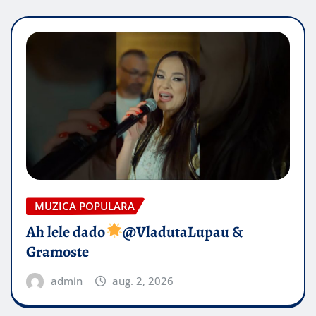
MUZICA POPULARA
Ah lele dado​
@VladutaLupau &
Gramoste
admin
aug. 2, 2026