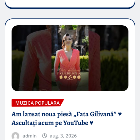
MUZICA POPULARA
Am lansat noua piesă „Fata Gilivană” ♥️
Ascultați acum pe YouTube ♥️
admin
aug. 3, 2026