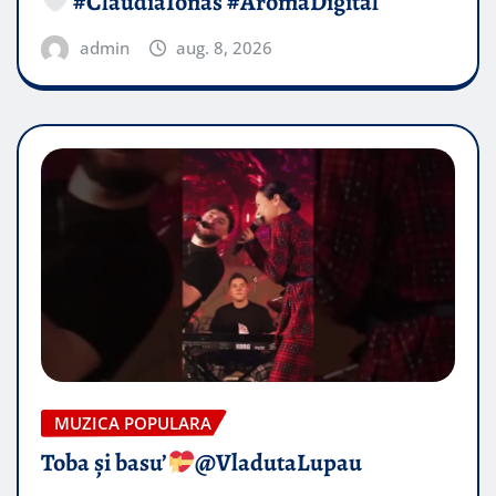
#ClaudiaIonas #AromaDigital
admin
aug. 8, 2026
MUZICA POPULARA
Toba și basu’
@VladutaLupau