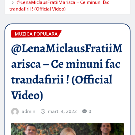
@LenaMiclausFratiiMarisca – Ce minuni fac
trandafirii ! (Official Video)
MUZICA POPULARA
@LenaMiclausFratiiM
arisca – Ce minuni fac
trandafirii ! (Official
Video)
admin
mart. 4, 2022
0