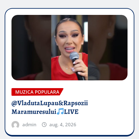
MUZICA POPULARA
@VladutaLupau&Rapsozii
Maramuresului
LIVE
admin
aug. 4, 2026