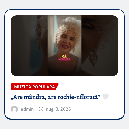
MUZICA POPULARA
„Are mândra, are rochie-nflorată”
admin
aug. 8, 2026