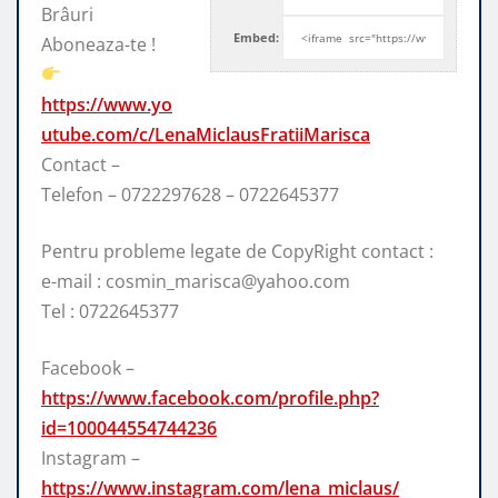
Brâuri
Embed:
Aboneaza-te !
https://www.yo
utube.com/c/LenaMiclausFratiiMarisca
Contact –
Telefon –
0722297628 – 0722645377
Pentru probleme legate de CopyRight contact :
e-mail : cosmin_marisca@yahoo.com
Tel : 0722645377
Facebook –
https://www.facebook.com/profile.php?
id=100044554744236
Instagram –
https://www.instagram.com/lena_miclaus/