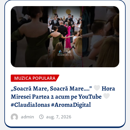
MUZICA POPULARA
„Soacră Mare, Soacră Mare….”
Hora
Miresei Partea 2 acum pe YouTube
#ClaudiaIonas #AromaDigital
admin
aug. 7, 2026