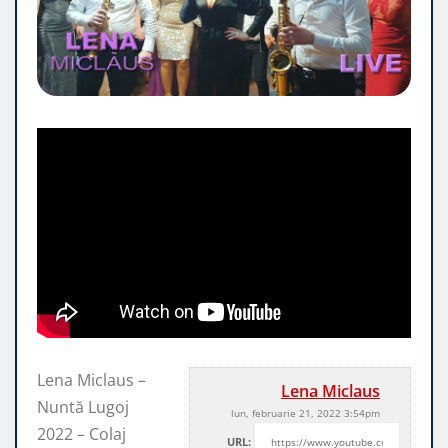
Lena Miclaus –
Lena Miclaus
Nuntă Lugoj
lun, februarie 21, 2022 3:54pm
2022 – Colaj
URL: