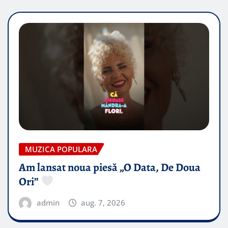
MUZICA POPULARA
Am lansat noua piesă „O Data, De Doua
Ori”
admin
aug. 7, 2026