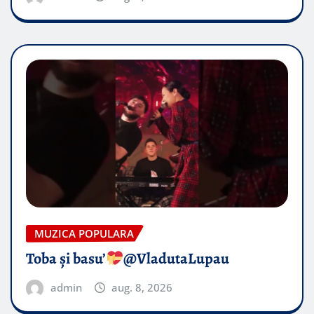
MUZICA POPULARA
Toba și basu’
@VladutaLupau
admin
aug. 8, 2026