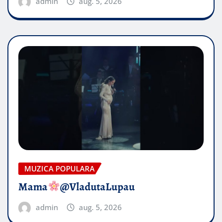
admin
aug. 5, 2026
MUZICA POPULARA
Mama
@VladutaLupau
admin
aug. 5, 2026