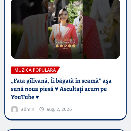
MUZICA POPULARA
„Fata gilivană, Îi băgată în seamă” așa
sună noua piesă ♥️ Ascultați acum pe
YouTube ♥️
admin
aug. 2, 2026