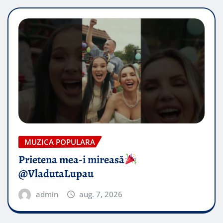
MUZICA POPULARA
Prietena mea-i mireasă​
@VladutaLupau
admin
aug. 7, 2026