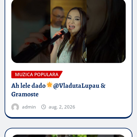
MUZICA POPULARA
Ah lele dado​
@VladutaLupau &
Gramoste
admin
aug. 2, 2026