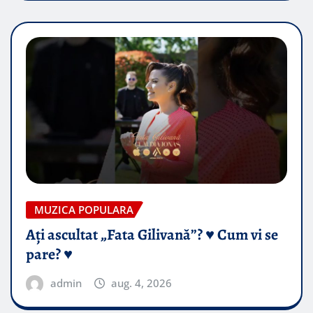
MUZICA POPULARA
Ați ascultat „Fata Gilivană”? ♥️ Cum vi se
pare? ♥️
admin
aug. 4, 2026