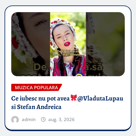
MUZICA POPULARA
Ce iubesc nu pot avea
​@VladutaLupau
si Stefan Andreica
admin
aug. 3, 2026