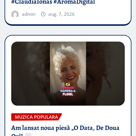
#ClaudiaIonas #AromaDigital
admin
aug. 7, 2026
MUZICA POPULARA
Am lansat noua piesă „O Data, De Doua