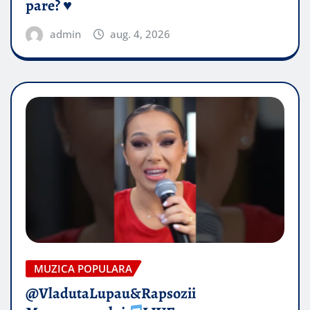
pare? ♥️
admin
aug. 4, 2026
MUZICA POPULARA
@VladutaLupau&Rapsozii