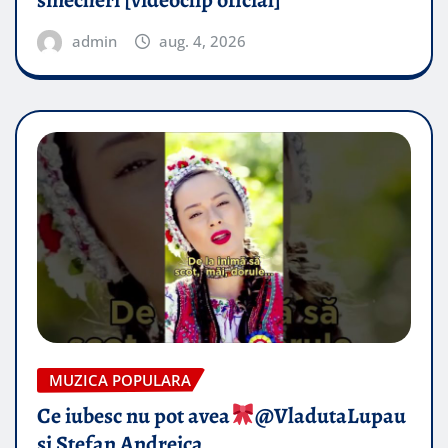
smecheri [videoclip oficial]
admin
aug. 4, 2026
MUZICA POPULARA
Ce iubesc nu pot avea
​@VladutaLupau
si Stefan Andreica