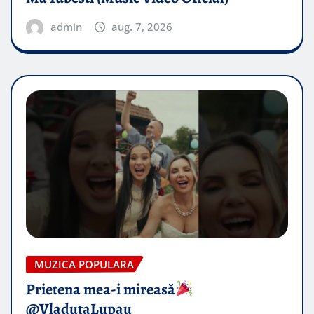
admin
aug. 7, 2026
MUZICA POPULARA
Prietena mea-i mireasă​
@VladutaLupau