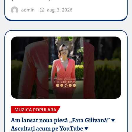
admin
aug. 3, 2026
MUZICA POPULARA
Am lansat noua piesă „Fata Gilivană” ♥️
Ascultați acum pe YouTube ♥️