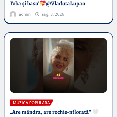
Toba și basu’
@VladutaLupau
admin
aug. 8, 2026
MUZICA POPULARA
„Are mândra, are rochie-nflorată”