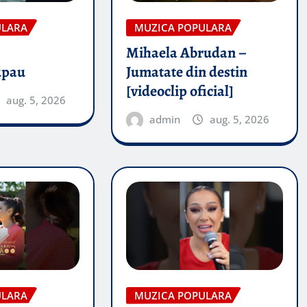
ULARA
MUZICA POPULARA
Mihaela Abrudan –
upau
Jumatate din destin
[videoclip oficial]
aug. 5, 2026
admin
aug. 5, 2026
ULARA
MUZICA POPULARA