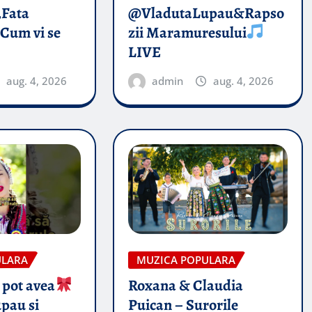
„Fata
@VladutaLupau&Rapso
 Cum vi se
zii Maramuresului
LIVE
aug. 4, 2026
admin
aug. 4, 2026
ULARA
MUZICA POPULARA
 pot avea
Roxana & Claudia
pau si
Puican – Surorile