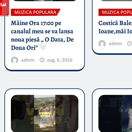
MUZICA POPULARA
MUZICA POP
Mâine Ora 17:00 pe
Costică Bale
canalul meu se va lansa
Ioane,măi I
noua piesă „ O Data, De
admin
Doua Ori”
admin
aug. 6, 2026