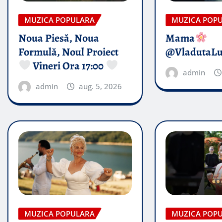
MUZICA POPULARA
MUZICA POP
Noua Piesă, Noua
Mama
Formulă, Noul Proiect
@VladutaL
Vineri Ora 17:00
admin
admin
aug. 5, 2026
MUZICA POPULARA
MUZICA POP