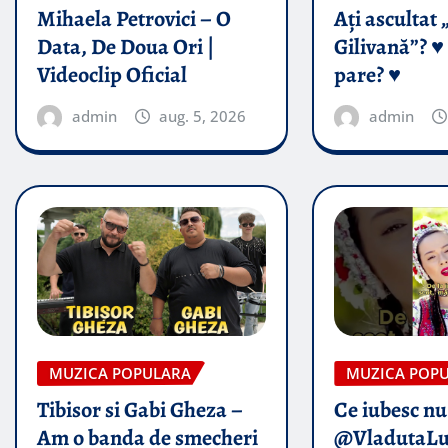
Mihaela Petrovici – O
Ați ascultat 
Data, De Doua Ori |
Gilivană”? ♥️
Videoclip Oficial
pare? ♥️
admin
aug. 5, 2026
admin
MUZICA POPULARA
MUZICA POP
Tibisor si Gabi Gheza –
Ce iubesc nu
Am o banda de smecheri
@VladutaLu