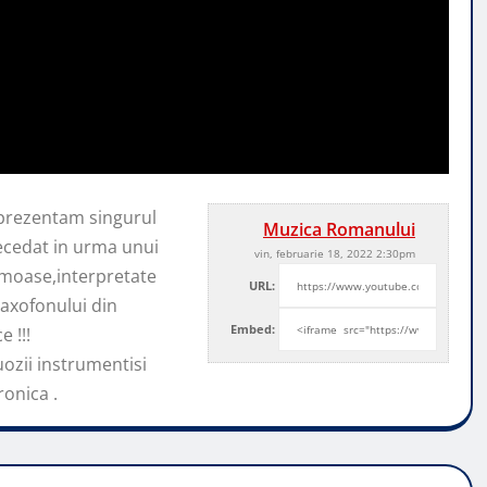
 prezentam singurul
Muzica Romanului
ecedat in
urma unui
vin, februarie 18, 2022 2:30pm
rumoase,interpretate
URL:
saxofonului din
Embed:
 !!!
ozii instrumentisi
onica .