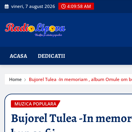
Skip
vineri, 7 august 2026
4:09:59 AM
to
content
ACASA
DEDICATII
Home
Bujorel Tulea -In memoriam , album Omule om bu
MUZICA POPULARA
Bujorel Tulea -In memo