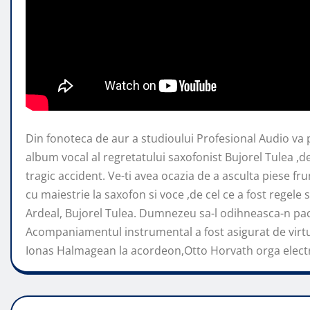
Din fonoteca de aur a studioului Profesional Audio va
album vocal al regretatului saxofonist Bujorel Tulea ,d
tragic accident. Ve-ti avea ocazia de a asculta piese f
cu maiestrie la saxofon si voce ,de cel ce a fost regele 
Ardeal, Bujorel Tulea. Dumnezeu sa-l odihneasca-n pace
Acompaniamentul instrumental a fost asigurat de virtu
Ionas Halmagean la acordeon,Otto Horvath orga electr