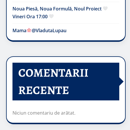
Noua Piesă, Noua Formulă, Noul Proiect
Vineri Ora 17:00
Mama
@VladutaLupau
COMENTARII
RECENTE
Niciun comentariu de arătat.