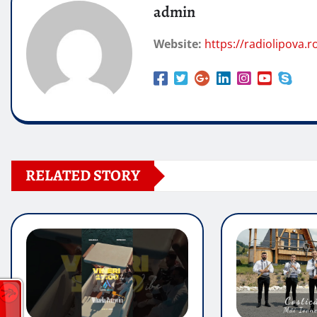
admin
Website:
https://radiolipova.r
RELATED STORY