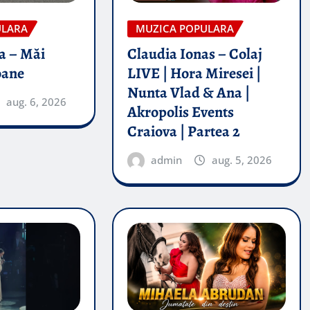
ULARA
MUZICA POPULARA
a – Măi
Claudia Ionas – Colaj
oane
LIVE | Hora Miresei |
Nunta Vlad & Ana |
aug. 6, 2026
Akropolis Events
Craiova | Partea 2
admin
aug. 5, 2026