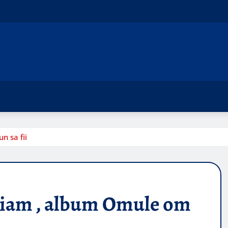
n sa fii
riam , album Omule om