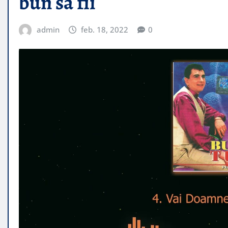
bun sa fii
admin
feb. 18, 2022
0