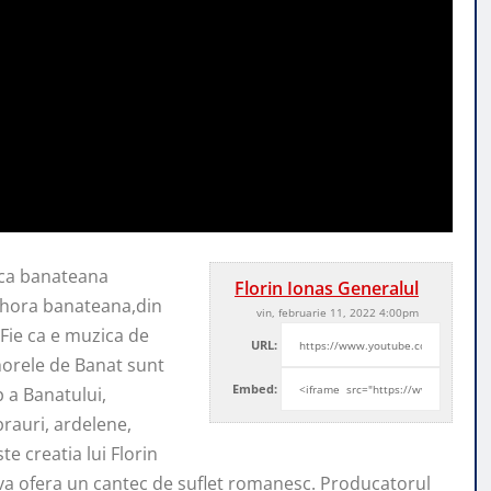
ica banateana
Florin Ionas Generalul
 hora banateana,din
vin, februarie 11, 2022 4:00pm
 Fie ca e muzica de
URL:
horele de Banat sunt
Embed:
p a Banatului,
rauri, ardelene,
e creatia lui Florin
 va ofera un cantec de suflet romanesc. Producatorul