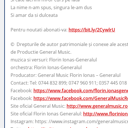
La nime n-am spus, singura le-am dus
Si amar da si dulceata
Pentru noutati abonati-va:
https://bit.ly/2CywlrU
© ️ Drepturile de autor patrimoniale și conexe ale acest
de Productie General Music.
muzica si versuri: Florin Ionas-Generalul
orchestra: Florin Ionas-Generalul
Producator: General Music Florin Ionas – Generalul
Contact: Tel: 0744 832 899; 0747 960 911; 0357 445 018
Facebook:
https://www.facebook.com/florin.ionasgene
Facebook:
https://www.facebook.com/GeneralMusicR
Site oficial General Music:
http://www.generalmusic.ro
Site oficial Florin Ionas Generalul:
http://www.florinion
Instagram: https: //www.instagram.com/generalmusic