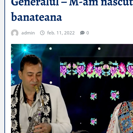
Generalul – M-am nascut 
banateana
admin
feb. 11, 2022
0