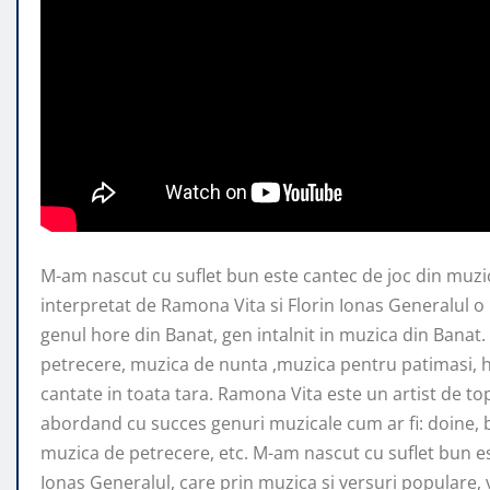
M-am nascut cu suflet bun este cantec de joc din muz
interpretat de Ramona Vita si Florin Ionas Generalul
o
genul hore din Banat, gen intalnit in muzica din Banat.
petrecere, muzica de nunta ,muzica pentru patimasi, 
cantate in toata tara. Ramona Vita este un artist de to
abordand cu succes genuri muzicale cum ar fi: doine, b
muzica de petrecere, etc. M-am nascut cu suflet bun est
Ionas Generalul, care prin muzica si versuri populare,