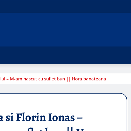
ralul – M-am nascut cu suflet bun || Hora banateana
 si Florin Ionas –