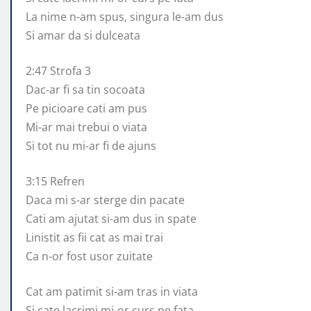
La nime n-am spus, singura le-am dus
Si amar da si dulceata
2:47 Strofa 3
Dac-ar fi sa tin socoata
Pe picioare cati am pus
Mi-ar mai trebui o viata
Si tot nu mi-ar fi de ajuns
3:15 Refren
Daca mi s-ar sterge din pacate
Cati am ajutat si-am dus in spate
Linistit as fii cat as mai trai
Ca n-or fost usor zuitate
Cat am patimit si-am tras in viata
Si cate lacrimi mi-or curs pe fata