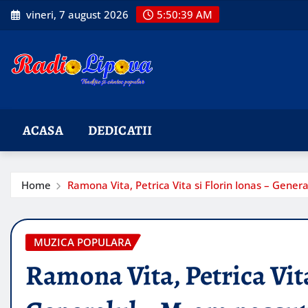
Skip
vineri, 7 august 2026
5:50:40 AM
to
content
ACASA
DEDICATII
Home
Ramona Vita, Petrica Vita si Florin Ionas – Gene
MUZICA POPULARA
Ramona Vita, Petrica Vita