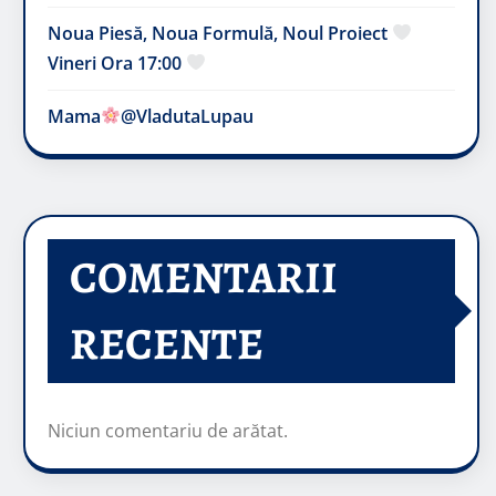
Noua Piesă, Noua Formulă, Noul Proiect
Vineri Ora 17:00
Mama
@VladutaLupau
COMENTARII
RECENTE
Niciun comentariu de arătat.