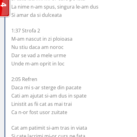
La nime n-am spus, singura le-am dus
Si amar da si dulceata
1:37 Strofa 2
M-am nascut in zi ploioasa
Nu stiu daca am noroc
Dar se vad a mele urme
Unde m-am oprit in loc
2:05 Refren
Daca mi s-ar sterge din pacate
Cati am ajutat si-am dus in spate
Linistit as fii cat as mai trai
Ca n-or fost usor zuitate
Cat am patimit si-am tras in viata
Si cate lacrimi mi-or curs pe fata