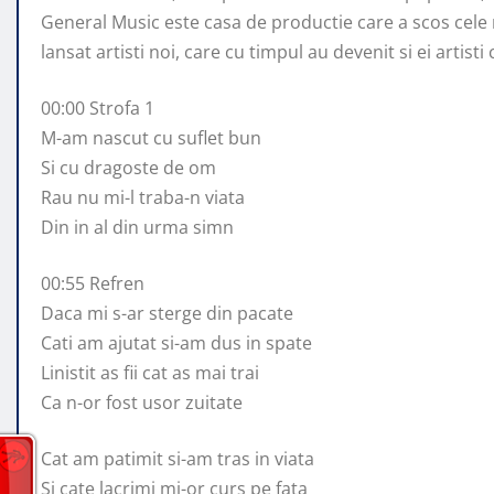
General Music este casa de productie care a scos cele
lansat artisti noi, care cu timpul au devenit si ei artisti
00:00 Strofa 1
M-am nascut cu suflet bun
Si cu dragoste de om
Rau nu mi-l traba-n viata
Din in al din urma simn
00:55 Refren
Daca mi s-ar sterge din pacate
Cati am ajutat si-am dus in spate
Linistit as fii cat as mai trai
Ca n-or fost usor zuitate
Cat am patimit si-am tras in viata
Si cate lacrimi mi-or curs pe fata