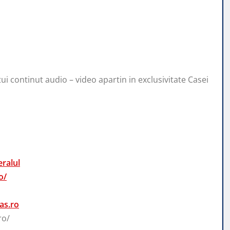
ui continut audio – video apartin in exclusivitate Casei
ralul
o/
as.ro
ro/