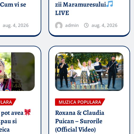
 Cum vi se
zii Maramuresului
LIVE
aug. 4, 2026
admin
aug. 4, 2026
ULARA
MUZICA POPULARA
 pot avea
Roxana & Claudia
pau si
Puican – Surorile
eica
(Official Video)