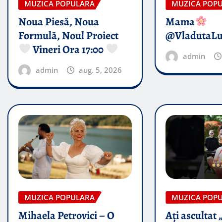
MUZICA POPULARA
MUZICA POP
Noua Piesă, Noua
Mama
Formulă, Noul Proiect
@VladutaL
Vineri Ora 17:00
admin
admin
aug. 5, 2026
MUZICA POPULARA
MUZICA POP
Mihaela Petrovici – O
Ați ascultat 