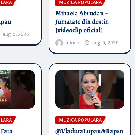
ULARA
MUZICA POPULARA
Mihaela Abrudan –
upau
Jumatate din destin
[videoclip oficial]
aug. 5, 2026
admin
aug. 5, 2026
ULARA
MUZICA POPULARA
„Fata
@VladutaLupau&Rapso