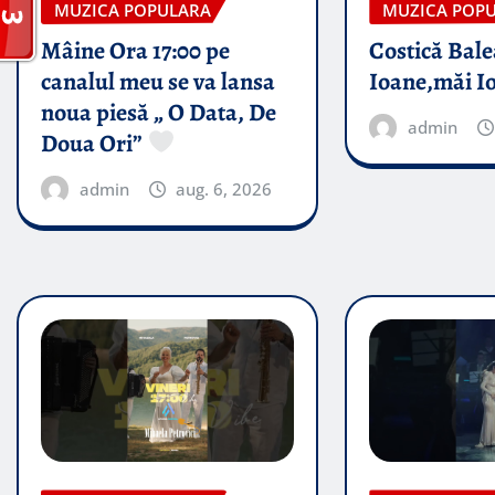
MUZICA POPULARA
MUZICA POP
Mâine Ora 17:00 pe
Costică Bale
canalul meu se va lansa
Ioane,măi I
noua piesă „ O Data, De
admin
Doua Ori”
admin
aug. 6, 2026