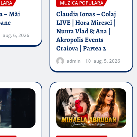
ULARA
MUZICA POPULARA
a – Măi
Claudia Ionas – Colaj
oane
LIVE | Hora Miresei |
Nunta Vlad & Ana |
aug. 6, 2026
Akropolis Events
Craiova | Partea 2
admin
aug. 5, 2026