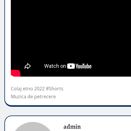
Colaj etno 2022 #Shorts
Muzica de petrecere
admin