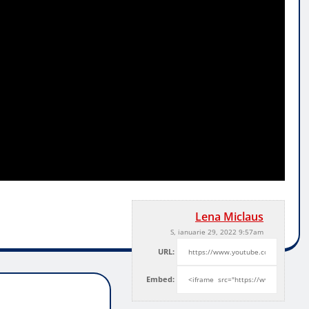
Lena Miclaus
S, ianuarie 29, 2022 9:57am
URL:
Embed: