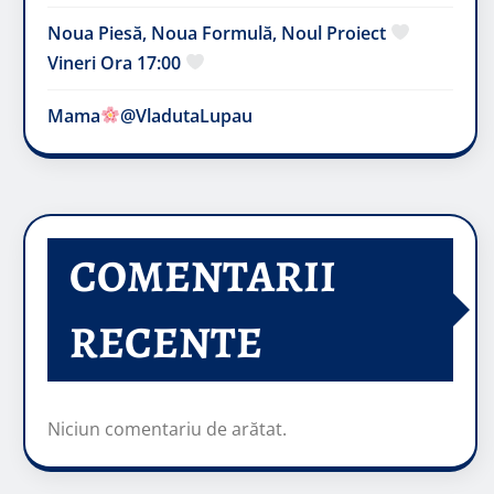
Noua Piesă, Noua Formulă, Noul Proiect
Vineri Ora 17:00
Mama
@VladutaLupau
COMENTARII
RECENTE
Niciun comentariu de arătat.