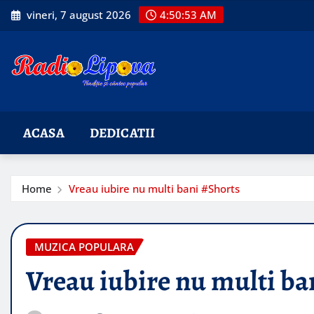
Skip
vineri, 7 august 2026
4:50:54 AM
to
content
ACASA
DEDICATII
Home
Vreau iubire nu multi bani #Shorts
MUZICA POPULARA
Vreau iubire nu multi ba