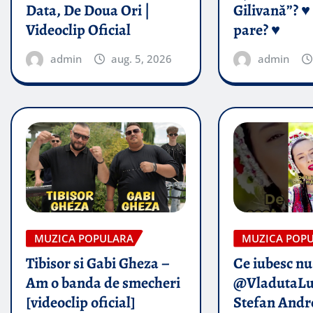
Data, De Doua Ori |
Gilivană”? ♥️
Videoclip Oficial
pare? ♥️
admin
aug. 5, 2026
admin
MUZICA POPULARA
MUZICA POP
Tibisor si Gabi Gheza –
Ce iubesc nu
Am o banda de smecheri
@VladutaLu
[videoclip oficial]
Stefan Andr