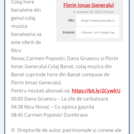
Colaj hore
Florin Ionas Generalul
banatene din
S, ianuarie 29, 2022 3:01pm
genul colaj
URL:
muzica
Embed:
banateana va
este oferit de
Nicu
Novac,Carmen Popovici, Dana Gruescu si Florin
Ionas
Generalul.Colaj Banat, colaj muzica din
Banat cuprinde hore din Banat compuse de
Florin Ionas Generalul.
Pentru noutati abonati-va:
https://bit.ly/2CywlrU
00:00 Dana Gruescu – La zile de sarbatoare
04:38 Nicu Novac – Cu opinca gaurita
08:45 Carmen Popovici Dumbrava
© ️ Drepturile de autor patrimoniale și conexe ale