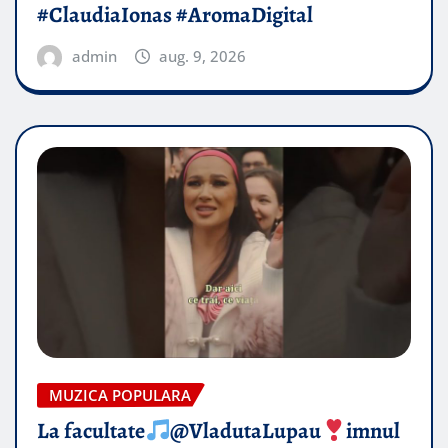
#ClaudiaIonas #AromaDigital
admin
aug. 9, 2026
MUZICA POPULARA
La facultate
@VladutaLupau
imnul