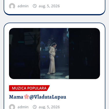
admin
aug. 5, 2026
MUZICA POPULARA
Mama
@VladutaLupau
admin
aug. 5, 2026