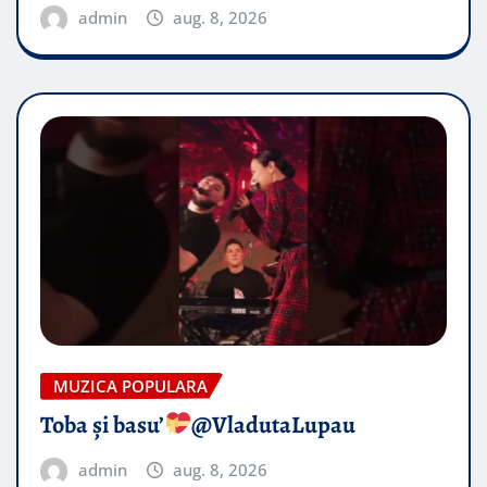
admin
aug. 8, 2026
MUZICA POPULARA
Toba și basu’
@VladutaLupau
admin
aug. 8, 2026