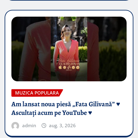
MUZICA POPULARA
Am lansat noua piesă „Fata Gilivană” ♥️
Ascultați acum pe YouTube ♥️
admin
aug. 3, 2026