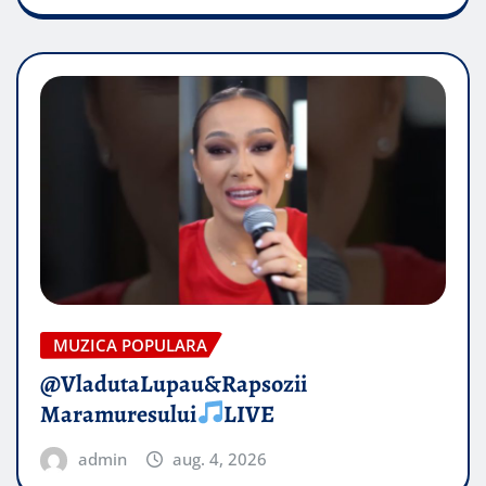
MUZICA POPULARA
@VladutaLupau&Rapsozii
Maramuresului
LIVE
admin
aug. 4, 2026