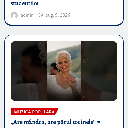
studentilor
admin
aug. 9, 2026
MUZICA POPULARA
„Are mândra, are părul tot inele” ♥️