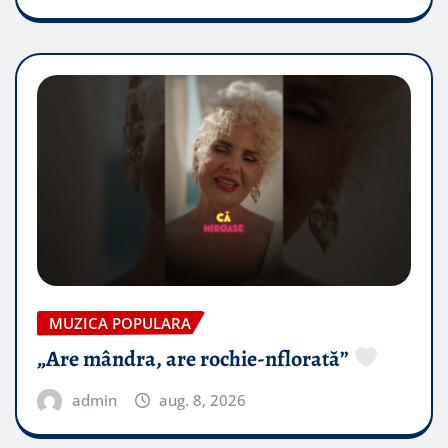
MUZICA POPULARA
„Are mândra, are rochie-nflorată”
admin
aug. 8, 2026