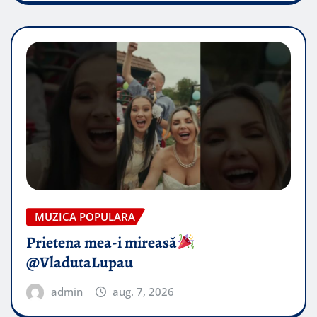
MUZICA POPULARA
Prietena mea-i mireasă​
@VladutaLupau
admin
aug. 7, 2026