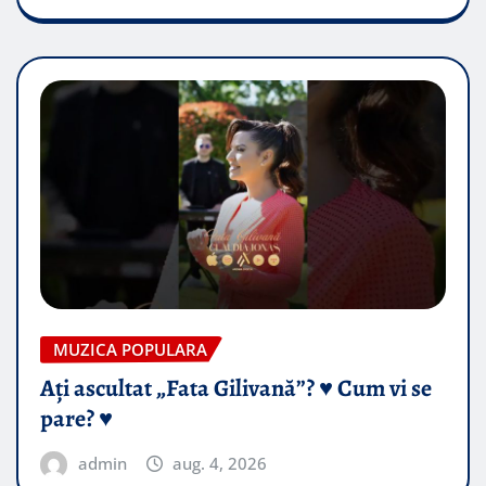
MUZICA POPULARA
Ați ascultat „Fata Gilivană”? ♥️ Cum vi se
pare? ♥️
admin
aug. 4, 2026