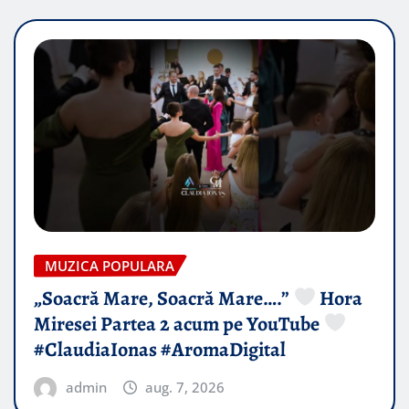
MUZICA POPULARA
„Soacră Mare, Soacră Mare….”
Hora
Miresei Partea 2 acum pe YouTube
#ClaudiaIonas #AromaDigital
admin
aug. 7, 2026