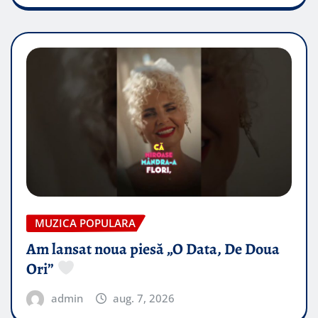
MUZICA POPULARA
Am lansat noua piesă „O Data, De Doua
Ori”
admin
aug. 7, 2026