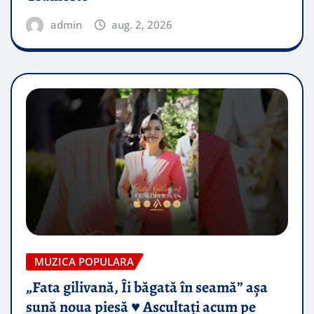
admin
aug. 2, 2026
MUZICA POPULARA
„Fata gilivană, Îi băgată în seamă” așa
sună noua piesă ♥️ Ascultați acum pe