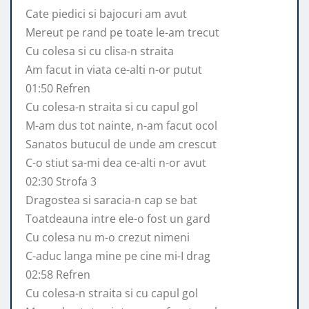
Cate piedici si bajocuri am avut
Mereut pe rand pe toate le-am trecut
Cu colesa si cu clisa-n straita
Am facut in viata ce-alti n-or putut
01:50 Refren
Cu colesa-n straita si cu capul gol
M-am dus tot nainte, n-am facut ocol
Sanatos butucul de unde am crescut
C-o stiut sa-mi dea ce-alti n-or avut
02:30 Strofa 3
Dragostea si saracia-n cap se bat
Toatdeauna intre ele-o fost un gard
Cu colesa nu m-o crezut nimeni
C-aduc langa mine pe cine mi-I drag
02:58 Refren
Cu colesa-n straita si cu capul gol