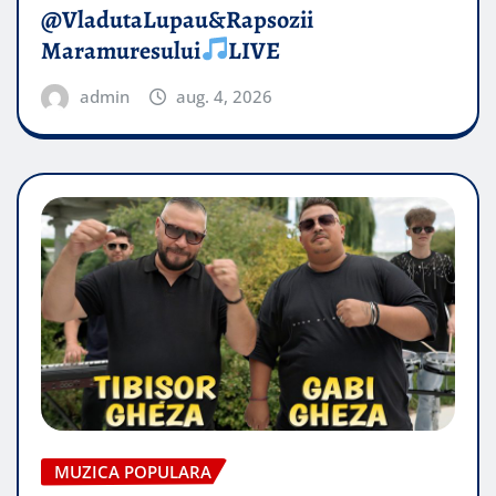
@VladutaLupau&Rapsozii
Maramuresului
LIVE
admin
aug. 4, 2026
MUZICA POPULARA