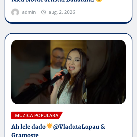
admin
aug. 2, 2026
MUZICA POPULARA
Ah lele dado​
@VladutaLupau &
Gramoste