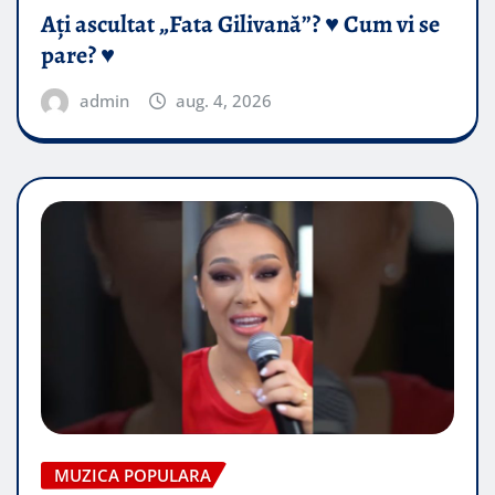
Ați ascultat „Fata Gilivană”? ♥️ Cum vi se
pare? ♥️
admin
aug. 4, 2026
MUZICA POPULARA