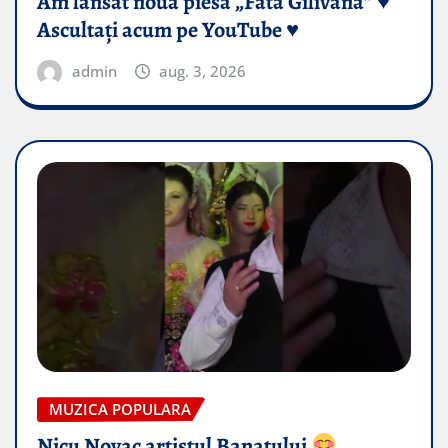
Am lansat noua piesă „Fata Gilivană” ♥️
Ascultați acum pe YouTube ♥️
admin
aug. 3, 2026
MUZICA POPULARA
Nicu Novac artistul Banatului