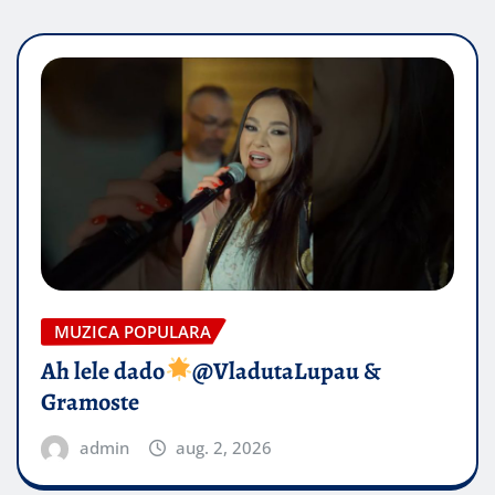
MUZICA POPULARA
Ah lele dado​
@VladutaLupau &
Gramoste
admin
aug. 2, 2026