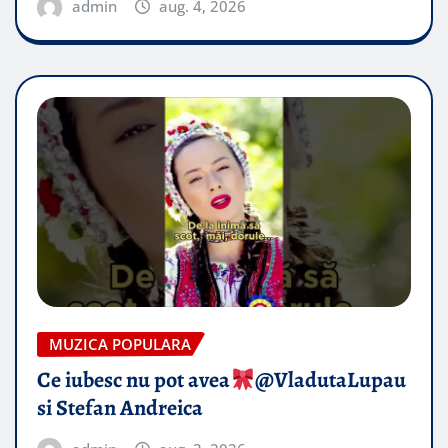
admin
aug. 4, 2026
MUZICA POPULARA
Ce iubesc nu pot avea
​@VladutaLupau
si Stefan Andreica