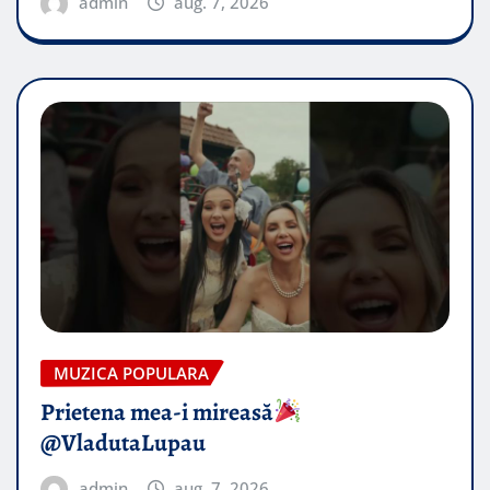
admin
aug. 7, 2026
MUZICA POPULARA
Prietena mea-i mireasă​
@VladutaLupau
admin
aug. 7, 2026