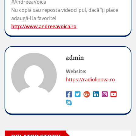
#AndreeaVoica
Nu copia sau reposta videoclipul, dacă îți place
adaugă-l la favorite!
http://www.andreeavoica.ro
admin
Website:
https://radiolipova.ro