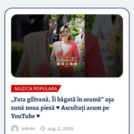
MUZICA POPULARA
„Fata gilivană, Îi băgată în seamă” așa
sună noua piesă ♥️ Ascultați acum pe
YouTube ♥️
admin
aug. 2, 2026