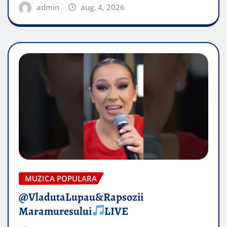
admin
aug. 4, 2026
MUZICA POPULARA
@VladutaLupau&Rapsozii
Maramuresului
LIVE