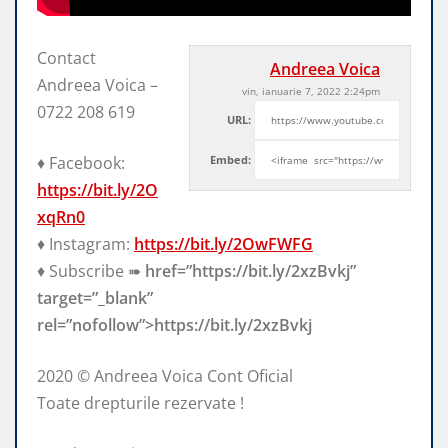
Contact
Andreea Voica
Andreea Voica –
vin, ianuarie 7, 2022 2:24pm
0722 208 619
URL:
♦️ Facebook:
Embed:
https://bit.ly/2O
xqRn0
♦️ Instagram:
https://bit.ly/2OwFWFG
♦️ Subscribe ➠
href=”https://bit.ly/2xzBvkj”
target=”_blank”
rel=”nofollow”>https://bit.ly/2xzBvkj
2020 ©️ Andreea Voica Cont Oficial
Toate drepturile rezervate !