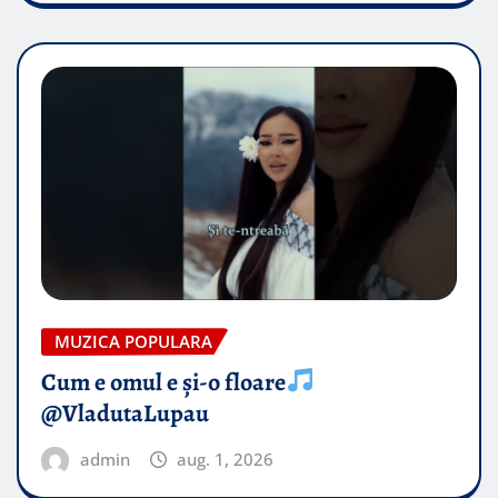
MUZICA POPULARA
Cum e omul e și-o floare
@VladutaLupau
admin
aug. 1, 2026