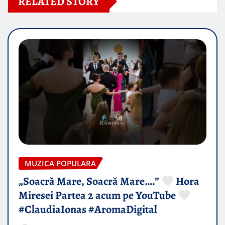
RELATED STORY
MUZICA POPULARA
„Soacră Mare, Soacră Mare….”
Hora
Miresei Partea 2 acum pe YouTube
#ClaudiaIonas #AromaDigital