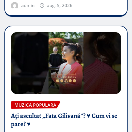
admin
aug. 5, 2026
MUZICA POPULARA
Ați ascultat „Fata Gilivană”? ♥️ Cum vi se
pare? ♥️