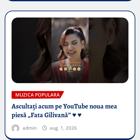
MUZICA POPULARA
Ascultați acum pe YouTube noua mea
piesă „Fata Gilivană” ♥️ ♥️
admin
aug. 1, 2026