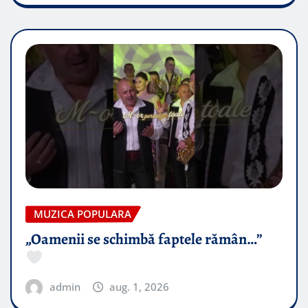
MUZICA POPULARA
„Oamenii se schimbă faptele rămân…”
admin
aug. 1, 2026