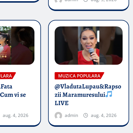
ULARA
MUZICA POPULARA
„Fata
@VladutaLupau&Rapso
 Cum vi se
zii Maramuresului
LIVE
aug. 4, 2026
admin
aug. 4, 2026