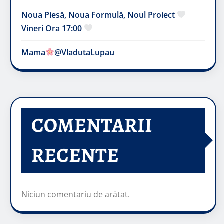
Noua Piesă, Noua Formulă, Noul Proiect
Vineri Ora 17:00
Mama
@VladutaLupau
COMENTARII
RECENTE
Niciun comentariu de arătat.