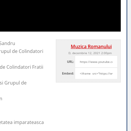
 Sandru
Muzica Romanului
rupul de Colindatori
D, decembrie 12, 2021 2:00pm
URL:
de Colindatori Fratii
Embed:
si Grupul de
an
 cetatea imparateasca