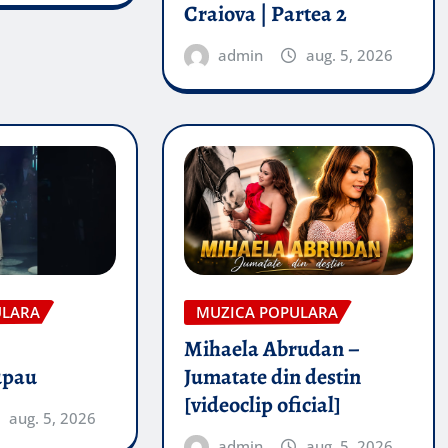
Craiova | Partea 2
admin
aug. 5, 2026
ULARA
MUZICA POPULARA
Mihaela Abrudan –
upau
Jumatate din destin
[videoclip oficial]
aug. 5, 2026
admin
aug. 5, 2026