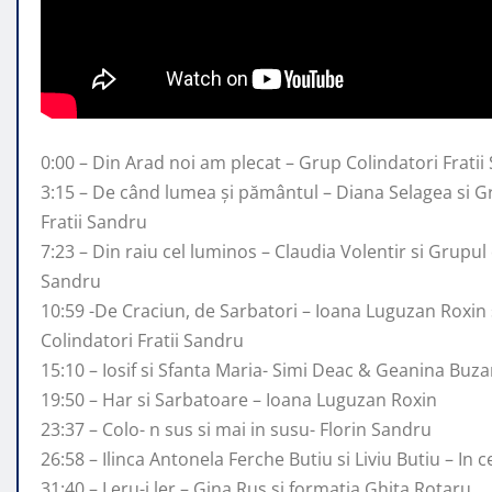
0:00 – Din Arad noi am plecat – Grup Colindatori Fratii
3:15 – De când lumea și pământul – Diana
Selagea si G
Fratii Sandru
7:23 – Din raiu cel luminos – Claudia Volentir si Grupul 
Sandru
10:59 -De Craciun, de Sarbatori – Ioana Luguzan Roxin 
Colindatori Fratii Sandru
15:10 – Iosif si Sfanta Maria- Simi Deac & Geanina Buz
19:50 – Har si Sarbatoare – Ioana Luguzan Roxin
23:37 – Colo- n sus si mai in susu- Florin Sandru
26:58 – Ilinca Antonela Ferche Butiu si Liviu Butiu – In
31:40 – Leru-i ler – Gina Rus si formatia Ghita Rotaru