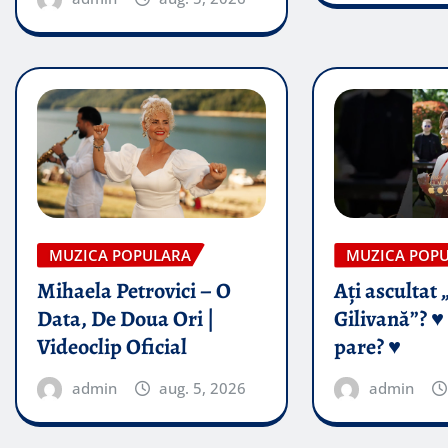
MUZICA POPULARA
MUZICA POP
Mihaela Petrovici – O
Ați ascultat 
Data, De Doua Ori |
Gilivană”? ♥️
Videoclip Oficial
pare? ♥️
admin
aug. 5, 2026
admin