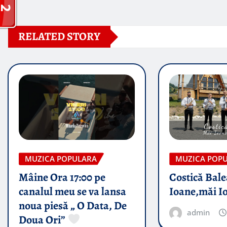
RELATED STORY
MUZICA POPULARA
MUZICA POP
Mâine Ora 17:00 pe
Costică Bale
canalul meu se va lansa
Ioane,măi I
noua piesă „ O Data, De
admin
Doua Ori”