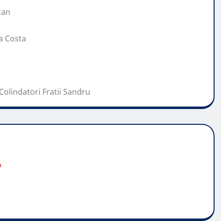
zan
a Costa
Colindatori Fratii Sandru
o