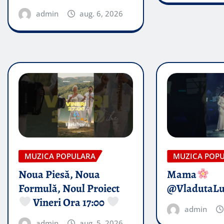
admin
aug. 6, 2026
MUZICA POPULARA
MUZICA POP
Noua Piesă, Noua
Mama
Formulă, Noul Proiect
@VladutaL
Vineri Ora 17:00
admin
admin
aug. 5, 2026