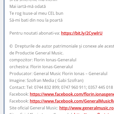
Mai iartă-mă odată
Te rog Isuse-al meu CEL bun
Să-mi bati din nou la poartă
Pentru noutati abonati-va:
https://bit.ly/2CywlrU
© ️ Drepturile de autor patrimoniale și conexe ale acest
de Productie General Music.
compozitor: Florin Ionas-Generalul
orchestra: Florin Ionas-Generalul
Producator: General Music Florin Ionas – Generalul
Imagine: Szofran Media ( Gabi Szofran)
Contact: Tel: 0744 832 899; 0747 960 911; 0357 445 018
Facebook:
https://www.facebook.com/florin.ionasgene
Facebook:
https://www.facebook.com/GeneralMusicR
Site oficial General Music:
http://www.generalmusic.ro