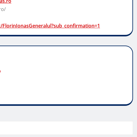
as.ro
ro/
/FlorinIonasGeneralul?sub_confirmation=1
o