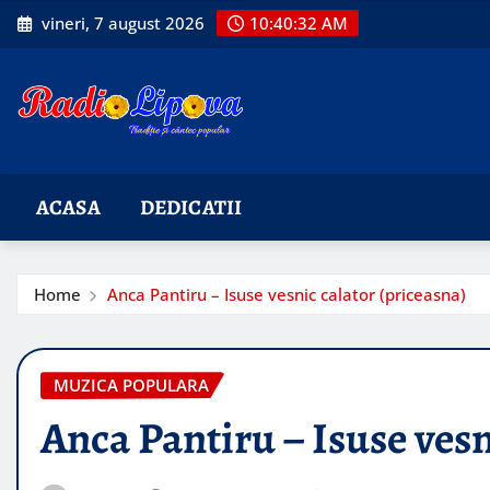
Skip
vineri, 7 august 2026
10:40:34 AM
to
content
ACASA
DEDICATII
Home
Anca Pantiru – Isuse vesnic calator (priceasna)
MUZICA POPULARA
Anca Pantiru – Isuse vesn