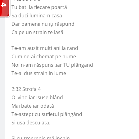
Tu bati la fiecare poartă
Să duci lumina-n casă
Dar oamenii nu iți răspund
Ca pe un strain te lasă
Te-am auzit multi ani la rand
Cum ne-ai chemat pe nume
Noi n-am răspuns ,iar TU plângând
Te-ai dus strain in lume
2:32 Strofa 4
O ,vino iar Isuse blând
Mai bate iar odată
Te-astept cu sufletul plângând
Si ușa descuiată.
Si cu smerenie mă inchin