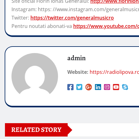
Site oficial Florin Ionas Generalul:
http://www.florinion
Instagram: https: //www.instagram.com/generalmusic
Twitter:
https://twitter.com/generalmusicro
Pentru noutati abonati-va
https://www.youtube.com/c
admin
Website:
https://radiolipova.r
RELATED STORY