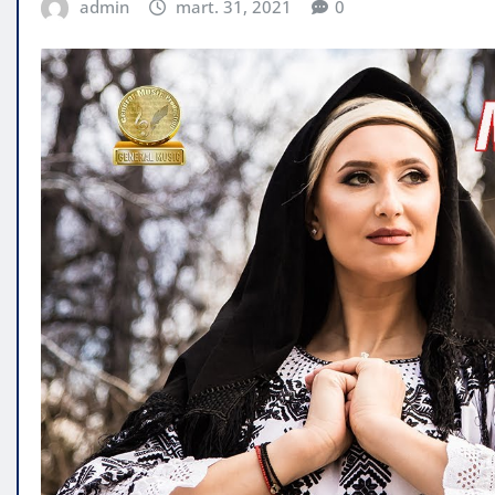
admin
mart. 31, 2021
0