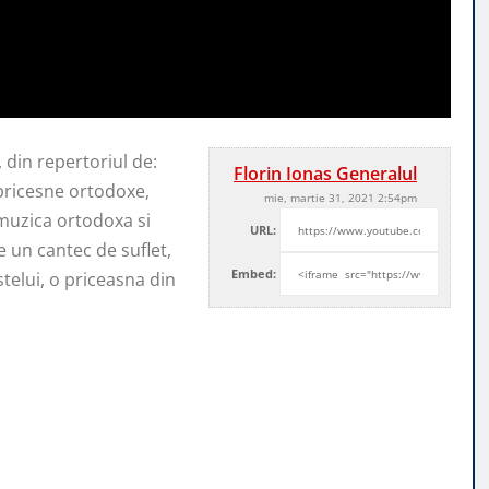
 din repertoriul de:
Florin Ionas Generalul
 pricesne
ortodoxe,
mie, martie 31, 2021 2:54pm
 muzica ortodoxa si
URL:
 un cantec de suflet,
Embed:
telui, o priceasna din