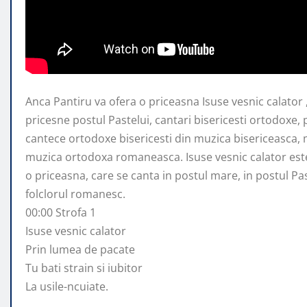
Anca Pantiru va ofera o priceasna Isuse vesnic calator ,
pricesne postul Pastelui, cantari bisericesti ortodoxe,
cantece ortodoxe bisericesti din muzica bisericeasca,
muzica ortodoxa romaneasca. Isuse vesnic calator este
o priceasna, care se canta in postul mare, in postul Pas
folclorul romanesc.
00:00 Strofa 1
Isuse vesnic calator
Prin lumea de pacate
Tu bati strain si iubitor
La usile-ncuiate.