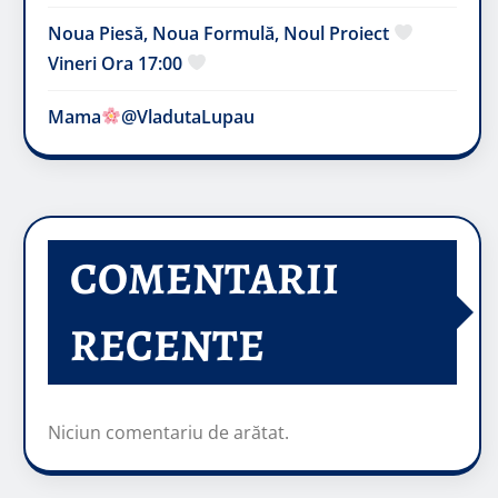
Noua Piesă, Noua Formulă, Noul Proiect
Vineri Ora 17:00
Mama
@VladutaLupau
COMENTARII
RECENTE
Niciun comentariu de arătat.