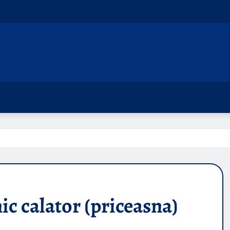
ic calator (priceasna)