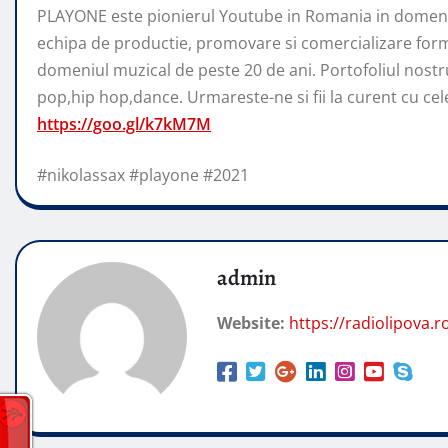
PLAYONE este pionierul Youtube in Romania in domeniu
echipa de productie, promovare si comercializare form
domeniul muzical de peste 20 de ani. Portofoliul nostr
pop,hip hop,dance. Urmareste-ne si fii la curent cu cele 
https://goo.gl/k7kM7M
#nikolassax #playone #2021
admin
Website:
https://radiolipova.r