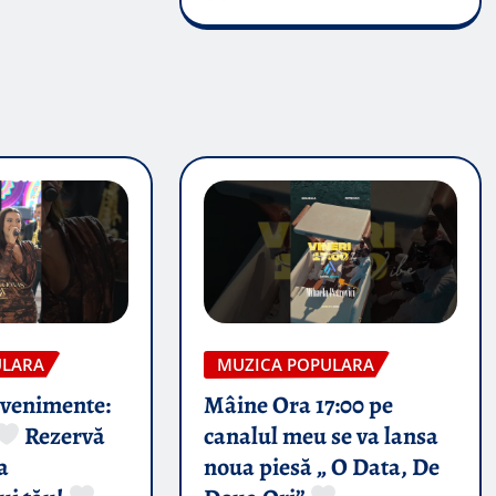
ULARA
MUZICA POPULARA
evenimente:
Mâine Ora 17:00 pe
Rezervă
canalul meu se va lansa
a
noua piesă „ O Data, De