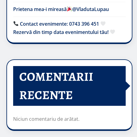
Prietena mea-i mireasă​
@VladutaLupau
Contact evenimente: 0743 396 451
Rezervă din timp data evenimentului tău!
COMENTARII
RECENTE
Niciun comentariu de arătat.