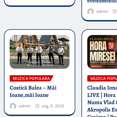
evenimentul
admin
MUZICA POPULARA
MUZICA POP
Costică Balea – Măi
Claudia Iona
Ioane,măi Ioane
LIVE | Hora 
Nunta Vlad 
admin
aug. 6, 2026
Akropolis E