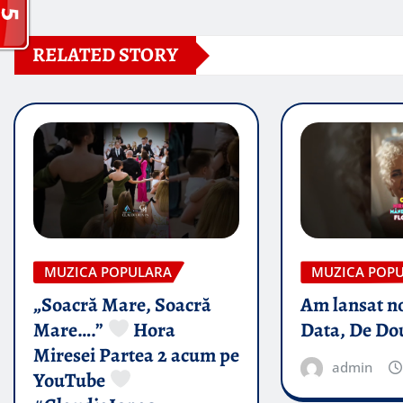
RELATED STORY
MUZICA POPULARA
MUZICA POP
„Soacră Mare, Soacră
Am lansat n
Mare….”
Hora
Data, De Do
Miresei Partea 2 acum pe
admin
YouTube