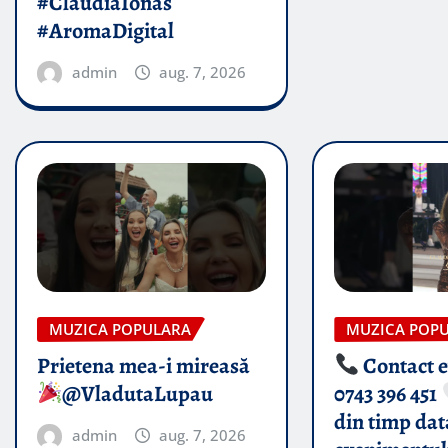
#ClaudiaIonas
#AromaDigital
admin
aug. 7, 2026
MUZICA POPULARA
MUZICA POP
Prietena mea-i mireasă​
Contact 
@VladutaLupau
0743 396 451
din timp dat
admin
aug. 7, 2026