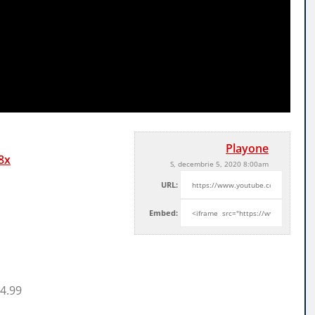
Playone
8x
S, decembrie 5, 2020 8:00am
URL:
Embed:
4.99