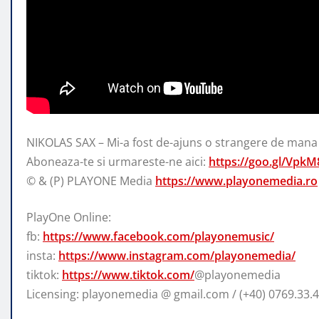
NIKOLAS SAX – Mi-a fost de-ajuns o strangere de mana
Aboneaza-te si urmareste-ne aici:
https://goo.gl/VpkM
© & (P) PLAYONE
Media
https://www.playonemedia.ro
PlayOne Online:
fb:
https://www.facebook.com/playonemusic/
insta:
https://www.instagram.com/playonemedia/
tiktok:
https://www.tiktok.com/
@playonemedia
Licensing: playonemedia @ gmail.com / (+40) 0769.33.4