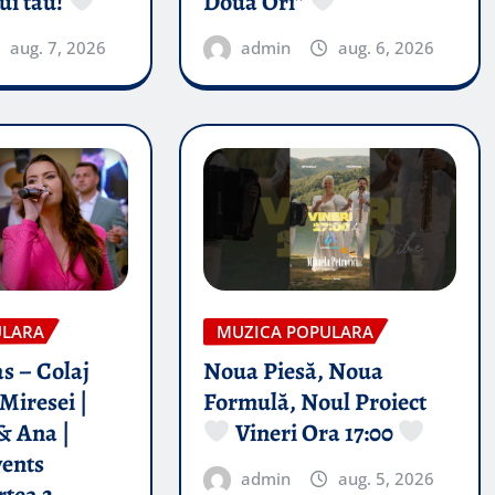
ui tău!
Doua Ori”
aug. 7, 2026
admin
aug. 6, 2026
ULARA
MUZICA POPULARA
s – Colaj
Noua Piesă, Noua
Miresei |
Formulă, Noul Proiect
& Ana |
Vineri Ora 17:00
vents
admin
aug. 5, 2026