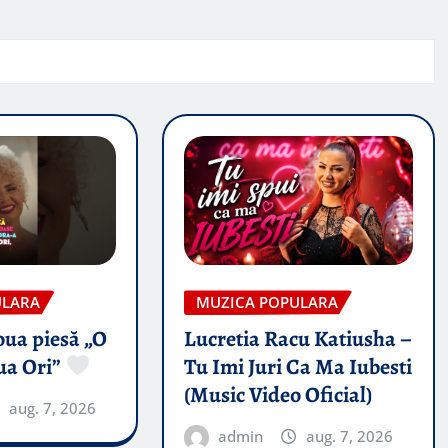
ULARA
MUZICA POPULARA
oua piesă „O
Lucretia Racu Katiusha –
ua Ori”
Tu Imi Juri Ca Ma Iubesti
(Music Video Oficial)
aug. 7, 2026
admin
aug. 7, 2026