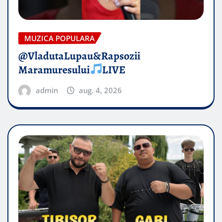
MUZICA POPULARA
@VladutaLupau&Rapsozii
Maramuresului
LIVE
admin
aug. 4, 2026