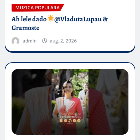
MUZICA POPULARA
Ah lele dado​
@VladutaLupau &
Gramoste
admin
aug. 2, 2026