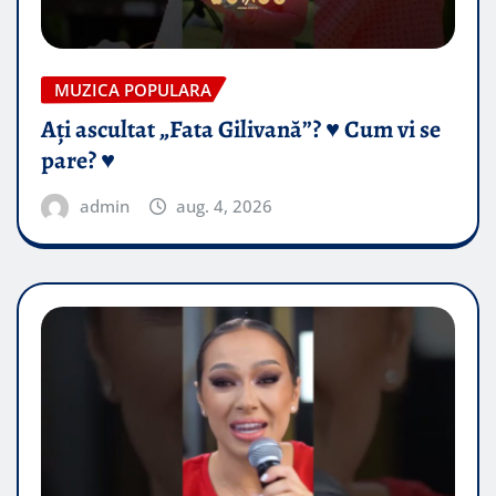
MUZICA POPULARA
Ați ascultat „Fata Gilivană”? ♥️ Cum vi se
pare? ♥️
admin
aug. 4, 2026