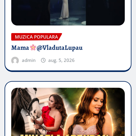
MUZICA POPULARA
Mama
@VladutaLupau
admin
aug. 5, 2026