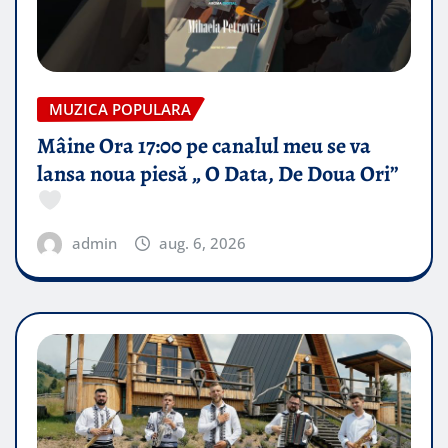
MUZICA POPULARA
Mâine Ora 17:00 pe canalul meu se va
lansa noua piesă „ O Data, De Doua Ori”
admin
aug. 6, 2026