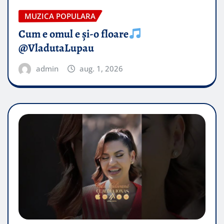
MUZICA POPULARA
Cum e omul e și-o floare
@VladutaLupau
admin
aug. 1, 2026