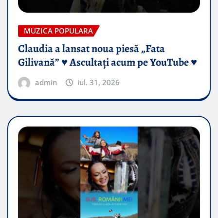
MUZICA POPULARA
Claudia a lansat noua piesă „Fata
Gilivană” ♥️ Ascultați acum pe YouTube ♥️
admin
iul. 31, 2026