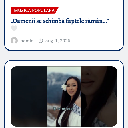
MUZICA POPULARA
„Oamenii se schimbă faptele rămân…”
admin
aug. 1, 2026