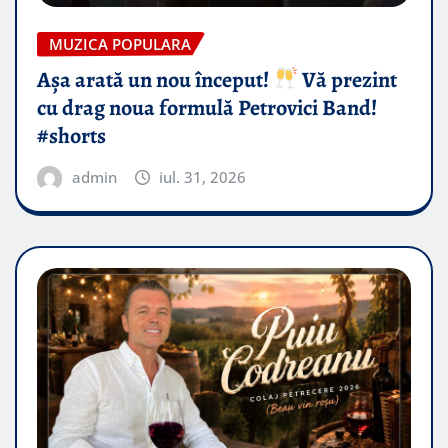
MUZICA POPULARA
Așa arată un nou început!
Vă prezint
cu drag noua formulă Petrovici Band!
#shorts
admin
iul. 31, 2026