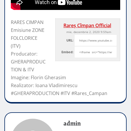
RARES CIMPAN
Rareș Cîmpan Official
Emisiune ZONE
mie, decembrie 2, 2020 9:59am
FOLCLORICE
URL:
(ITV)
Embed:
Producator:
GHERAPRODUC
TION & ITV
Imagine: Florin Gherasim
Realizator: Ioana Vladimirescu
#GHERAPRODUCTION #ITV #Rares_Campan
admin