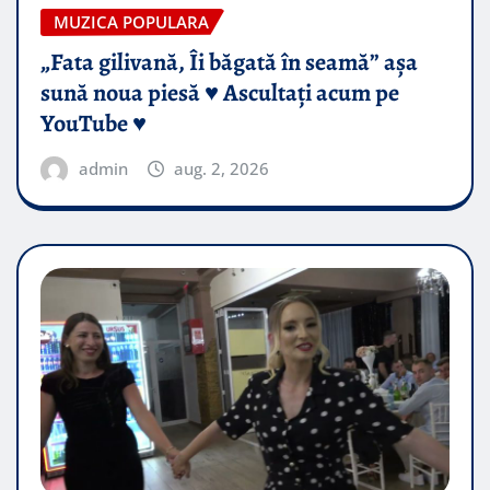
MUZICA POPULARA
„Fata gilivană, Îi băgată în seamă” așa
sună noua piesă ♥️ Ascultați acum pe
YouTube ♥️
admin
aug. 2, 2026