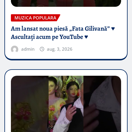
MUZICA POPULARA
Am lansat noua piesă „Fata Gilivană” ♥️
Ascultați acum pe YouTube ♥️
admin
aug. 3, 2026