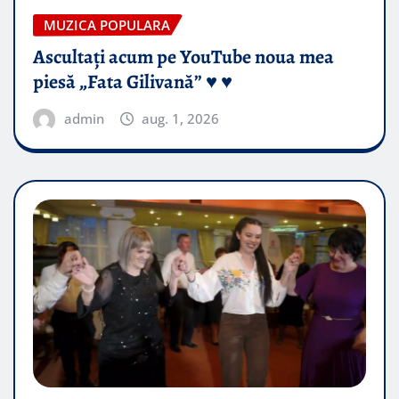
MUZICA POPULARA
Ascultați acum pe YouTube noua mea
piesă „Fata Gilivană” ♥️ ♥️
admin
aug. 1, 2026