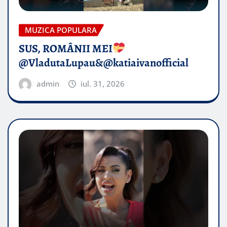
MUZICA POPULARA
SUS, ROMÂNII MEI
@VladutaLupau&@katiaivanofficial
admin
iul. 31, 2026