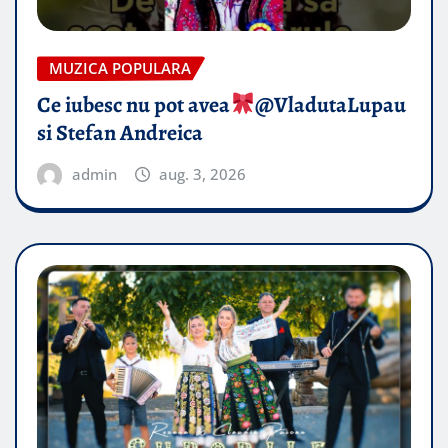
MUZICA POPULARA
Ce iubesc nu pot avea
​@VladutaLupau
si Stefan Andreica
admin
aug. 3, 2026