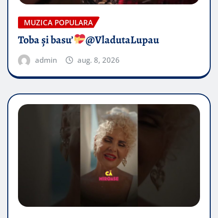
MUZICA POPULARA
Toba și basu’
@VladutaLupau
admin
aug. 8, 2026