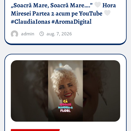
„Soacră Mare, Soacră Mare….”
Hora
Miresei Partea 2 acum pe YouTube
#ClaudiaIonas #AromaDigital
admin
aug. 7, 2026