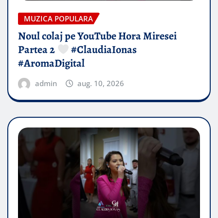
MUZICA POPULARA
Noul colaj pe YouTube Hora Miresei
Partea 2
#ClaudiaIonas
#AromaDigital
admin
aug. 10, 2026