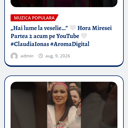
MUZICA POPULARA
„Hai lume la veselie…”
Hora Miresei
Partea 2 acum pe YouTube
#ClaudiaIonas #AromaDigital
admin
aug. 9, 2026