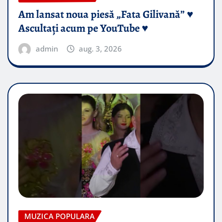
Am lansat noua piesă „Fata Gilivană” ♥️
Ascultați acum pe YouTube ♥️
admin
aug. 3, 2026
MUZICA POPULARA