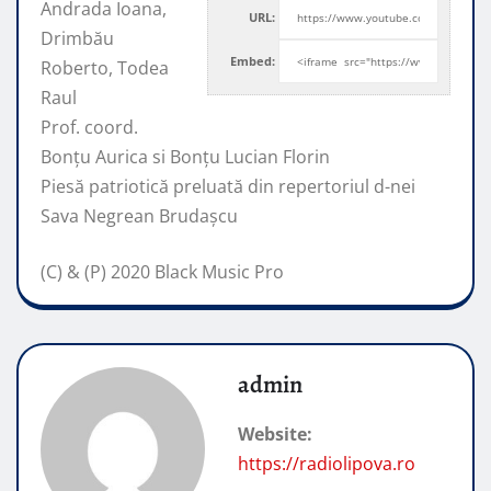
Andrada Ioana,
URL:
Drimbău
Embed:
Roberto, Todea
Raul
Prof. coord.
Bonțu Aurica si Bonțu Lucian Florin
Piesă patriotică preluată din
repertoriul d-nei
Sava Negrean Brudașcu
(C) & (P) 2020 Black Music Pro
admin
Website:
https://radiolipova.ro