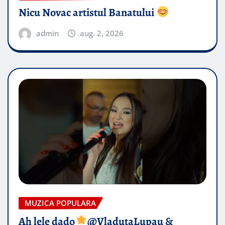
Nicu Novac artistul Banatului
admin
aug. 2, 2026
MUZICA POPULARA
Ah lele dado​
@VladutaLupau &