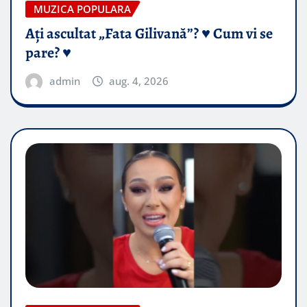
MUZICA POPULARA
Ați ascultat „Fata Gilivană”? ♥️ Cum vi se
pare? ♥️
admin
aug. 4, 2026