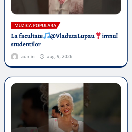
MUZICA POPULARA
La facultate
@VladutaLupau
imnul
studentilor
admin
aug. 9, 2026