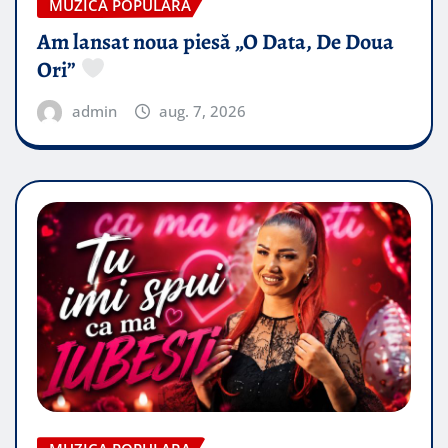
MUZICA POPULARA
Am lansat noua piesă „O Data, De Doua
Ori”
admin
aug. 7, 2026