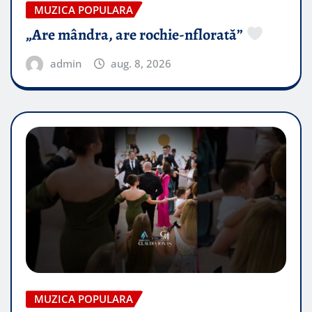
MUZICA POPULARA
„Are mândra, are rochie-nflorată”
admin
aug. 8, 2026
MUZICA POPULARA