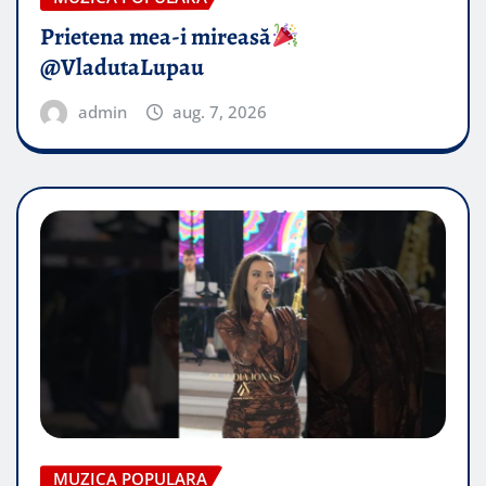
Prietena mea-i mireasă​
@VladutaLupau
admin
aug. 7, 2026
MUZICA POPULARA