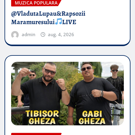
MUZICA POPULARA
@VladutaLupau&Rapsozii
Maramuresului
LIVE
admin
aug. 4, 2026