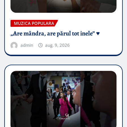
MUZICA POPULARA
„Are mândra, are părul tot inele” ♥️
admin
aug. 9, 2026