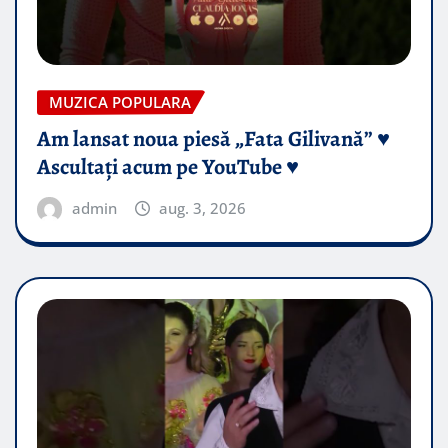
MUZICA POPULARA
Am lansat noua piesă „Fata Gilivană” ♥️
Ascultați acum pe YouTube ♥️
admin
aug. 3, 2026