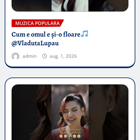
MUZICA POPULARA
Cum e omul e și-o floare
@VladutaLupau
admin
aug. 1, 2026