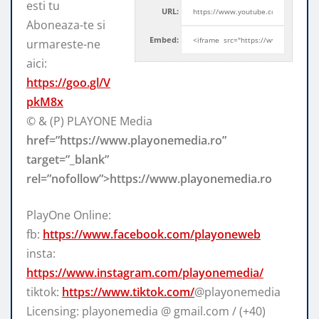
esti tu
URL:
Aboneaza-te si
Embed:
urmareste-ne
aici:
https://goo.gl/V
pkM8x
© & (P) PLAYONE Media
href=”https://www.playonemedia.ro”
target=”_blank”
rel=”nofollow”>https://www.playonemedia.ro
PlayOne Online:
fb:
https://www.facebook.com/playoneweb
insta:
https://www.instagram.com/playonemedia/
tiktok:
https://www.tiktok.com/
@playonemedia
Licensing: playonemedia @ gmail.com / (+40)