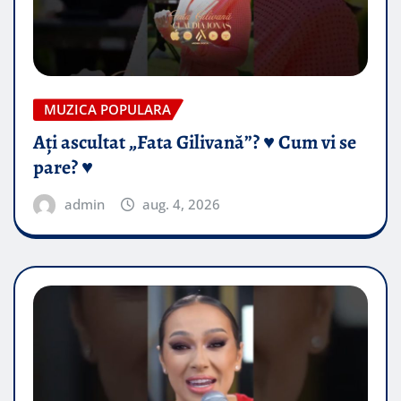
MUZICA POPULARA
Ați ascultat „Fata Gilivană”? ♥️ Cum vi se
pare? ♥️
admin
aug. 4, 2026