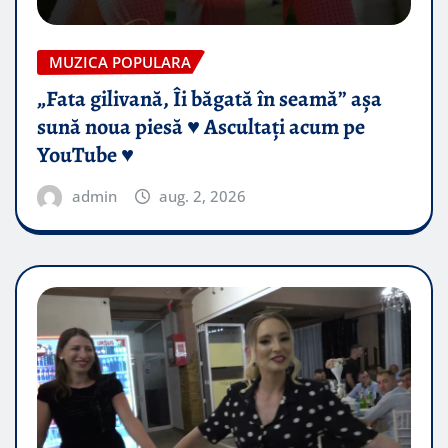
MUZICA POPULARA
„Fata gilivană, Îi băgată în seamă” așa
sună noua piesă ♥️ Ascultați acum pe
YouTube ♥️
admin
aug. 2, 2026