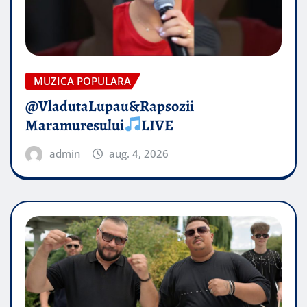
MUZICA POPULARA
@VladutaLupau&Rapsozii
Maramuresului
LIVE
admin
aug. 4, 2026