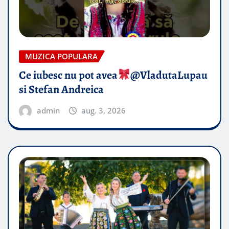
MUZICA POPULARA
Ce iubesc nu pot avea
​@VladutaLupau
si Stefan Andreica
admin
aug. 3, 2026