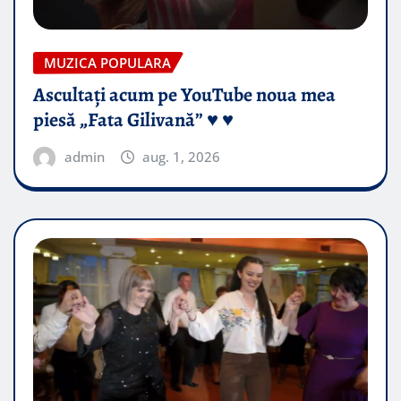
MUZICA POPULARA
Ascultați acum pe YouTube noua mea
piesă „Fata Gilivană” ♥️ ♥️
admin
aug. 1, 2026