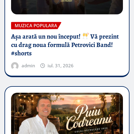
MUZICA POPULARA
Așa arată un nou început!
Vă prezint
cu drag noua formulă Petrovici Band!
#shorts
admin
iul. 31, 2026