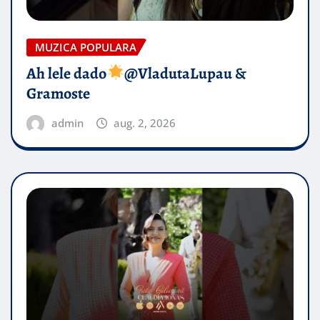
MUZICA POPULARA
Ah lele dado​
@VladutaLupau &
Gramoste
admin
aug. 2, 2026