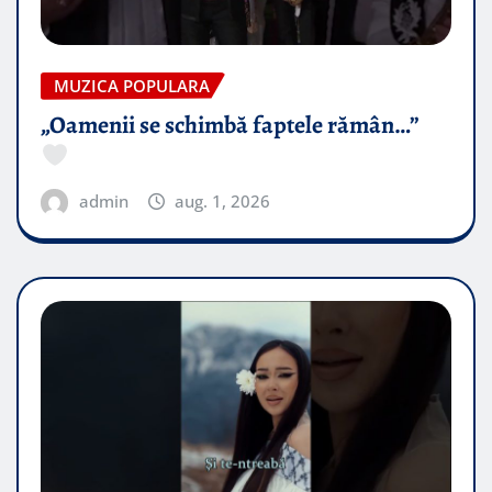
MUZICA POPULARA
„Oamenii se schimbă faptele rămân…”
admin
aug. 1, 2026