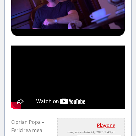
Ciprian Popa –
Playone
Fericirea mea
mar, noiembrie 24, 2020 3:43pm