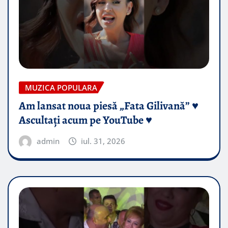
MUZICA POPULARA
Am lansat noua piesă „Fata Gilivană” ♥️
Ascultați acum pe YouTube ♥️
admin
iul. 31, 2026