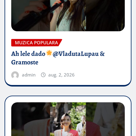
MUZICA POPULARA
Ah lele dado​
@VladutaLupau &
Gramoste
admin
aug. 2, 2026