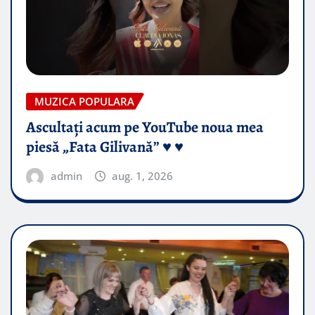
MUZICA POPULARA
Ascultați acum pe YouTube noua mea
piesă „Fata Gilivană” ♥️ ♥️
admin
aug. 1, 2026