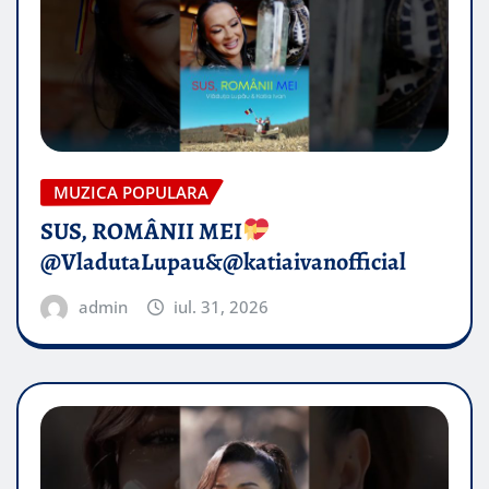
MUZICA POPULARA
SUS, ROMÂNII MEI
@VladutaLupau&@katiaivanofficial
admin
iul. 31, 2026