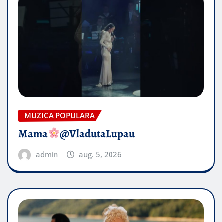
MUZICA POPULARA
Mama
@VladutaLupau
admin
aug. 5, 2026