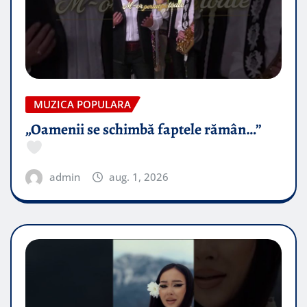
MUZICA POPULARA
„Oamenii se schimbă faptele rămân…”
admin
aug. 1, 2026