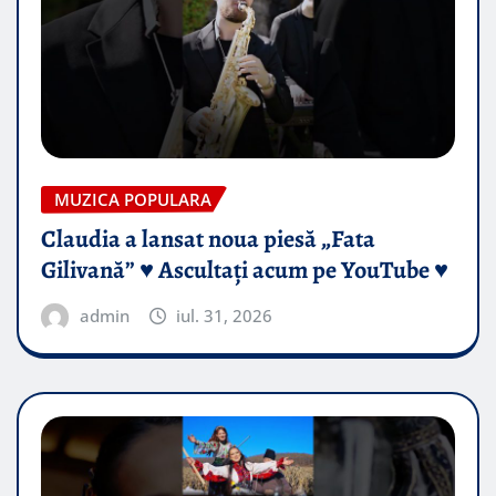
MUZICA POPULARA
Claudia a lansat noua piesă „Fata
Gilivană” ♥️ Ascultați acum pe YouTube ♥️
admin
iul. 31, 2026