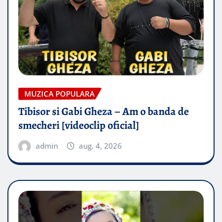
MUZICA POPULARA
Tibisor si Gabi Gheza – Am o banda de
smecheri [videoclip oficial]
admin
aug. 4, 2026