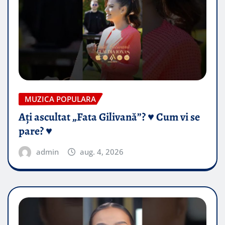
MUZICA POPULARA
Ați ascultat „Fata Gilivană”? ♥️ Cum vi se
pare? ♥️
admin
aug. 4, 2026