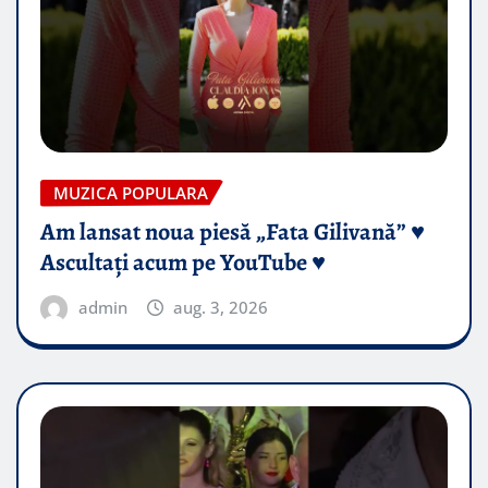
MUZICA POPULARA
Am lansat noua piesă „Fata Gilivană” ♥️
Ascultați acum pe YouTube ♥️
admin
aug. 3, 2026