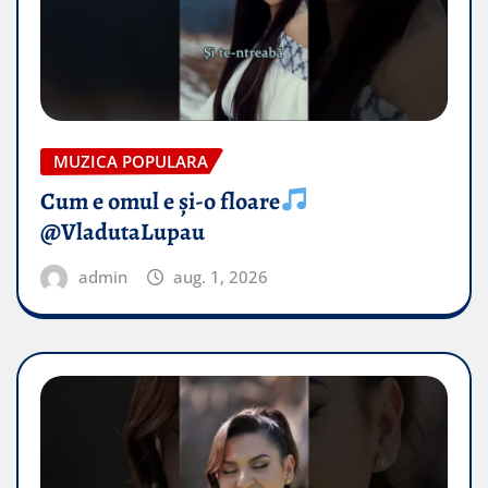
MUZICA POPULARA
Cum e omul e și-o floare
@VladutaLupau
admin
aug. 1, 2026