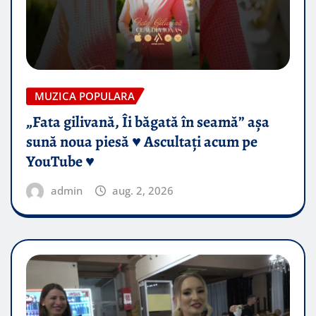
MUZICA POPULARA
„Fata gilivană, Îi băgată în seamă” așa
sună noua piesă ♥️ Ascultați acum pe
YouTube ♥️
admin
aug. 2, 2026