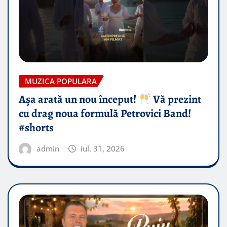
MUZICA POPULARA
Așa arată un nou început!
Vă prezint
cu drag noua formulă Petrovici Band!
#shorts
admin
iul. 31, 2026