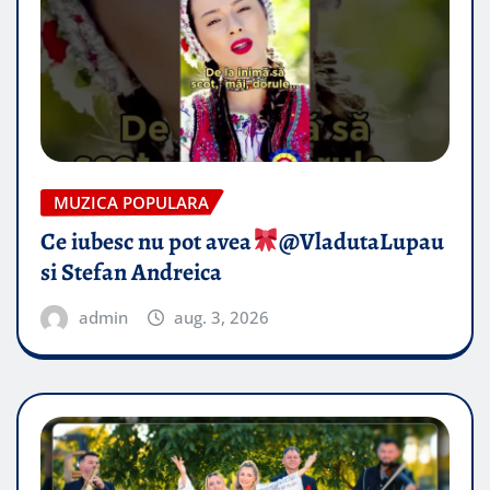
MUZICA POPULARA
Ce iubesc nu pot avea
​@VladutaLupau
si Stefan Andreica
admin
aug. 3, 2026