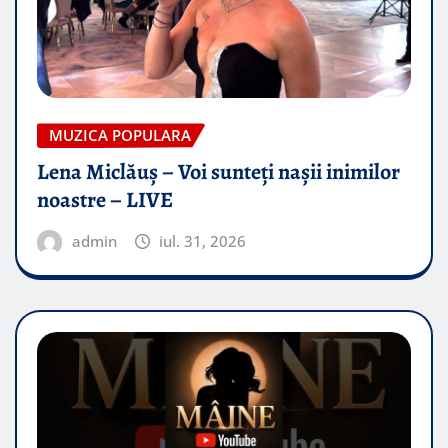
MUZICA POPULARA
Lena Miclăuș – Voi sunteți nașii inimilor
noastre – LIVE
admin
iul. 31, 2026