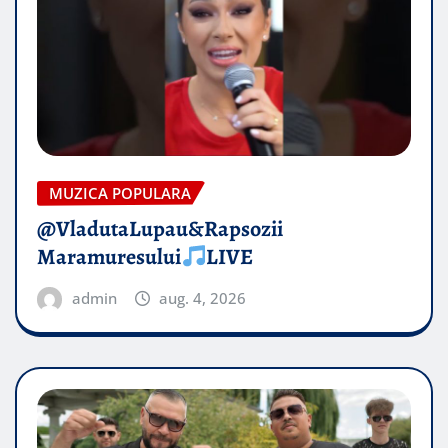
MUZICA POPULARA
@VladutaLupau&Rapsozii
Maramuresului
LIVE
admin
aug. 4, 2026