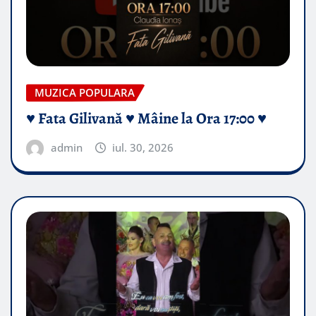
MUZICA POPULARA
♥️ Fata Gilivană ♥️ Mâine la Ora 17:00 ♥️
admin
iul. 30, 2026