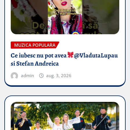
MUZICA POPULARA
Ce iubesc nu pot avea
​@VladutaLupau
si Stefan Andreica
admin
aug. 3, 2026