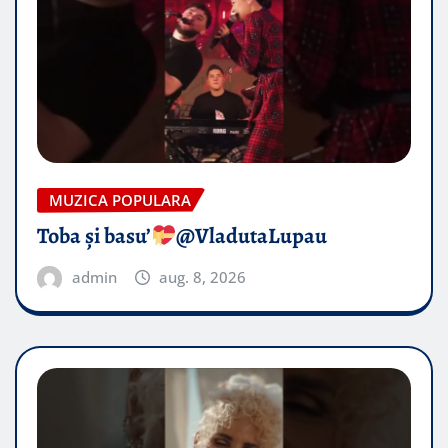
MUZICA POPULARA
Toba și basu’
@VladutaLupau
admin
aug. 8, 2026