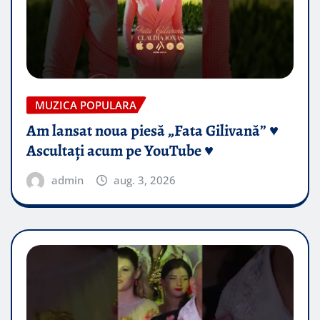
MUZICA POPULARA
Am lansat noua piesă „Fata Gilivană” ♥️
Ascultați acum pe YouTube ♥️
admin
aug. 3, 2026