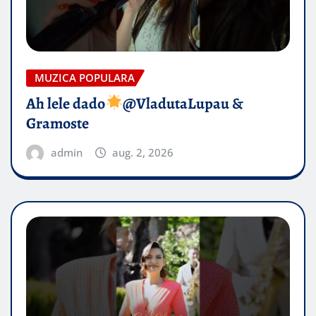
MUZICA POPULARA
Ah lele dado​
@VladutaLupau &
Gramoste
admin
aug. 2, 2026