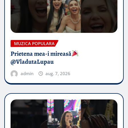
MUZICA POPULARA
Prietena mea-i mireasă​
@VladutaLupau
admin
aug. 7, 2026