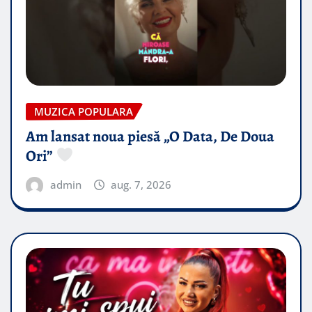
MUZICA POPULARA
Am lansat noua piesă „O Data, De Doua
Ori”
admin
aug. 7, 2026