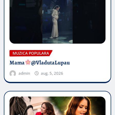
MUZICA POPULARA
Mama
@VladutaLupau
admin
aug. 5, 2026