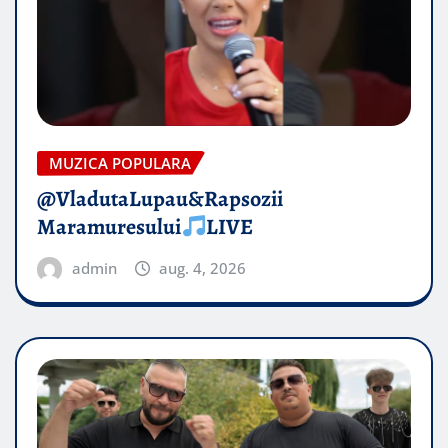
MUZICA POPULARA
@VladutaLupau&Rapsozii
Maramuresului
LIVE
admin
aug. 4, 2026