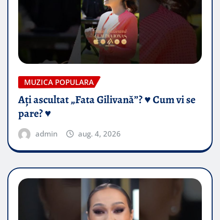
MUZICA POPULARA
Ați ascultat „Fata Gilivană”? ♥️ Cum vi se
pare? ♥️
admin
aug. 4, 2026