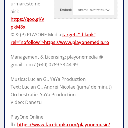
urmareste-ne
Embed:
aici:
https://goo.gl/V
pkM8x
© & (P) PLAYONE Media
target=”_blank”
rel=”nofollow”>https://www.playonemedia.ro
Management & Licensing: playonemedia @
gmail.com / (+40) 0769.33.44.99
Muzica: Lucian G., YaYa Production
Text: Lucian G., Andrei Nicolae (juma’ de minut)
Orchestratie: YaYa Production
Video: Danezu
PlayOne Online:
fb:
https://www.facebook.com/playonemusic/