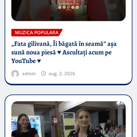
MUZICA POPULARA
„Fata gilivană, Îi băgată în seamă” așa
sună noua piesă ♥️ Ascultați acum pe
YouTube ♥️
admin
aug. 2, 2026