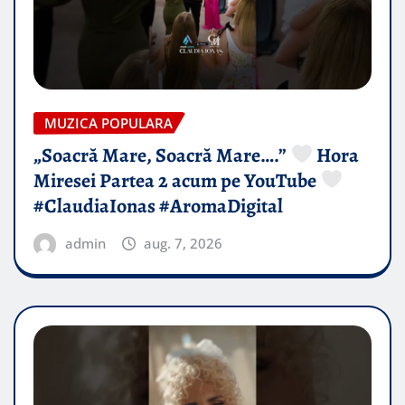
MUZICA POPULARA
„Soacră Mare, Soacră Mare….”
Hora
Miresei Partea 2 acum pe YouTube
#ClaudiaIonas #AromaDigital
admin
aug. 7, 2026