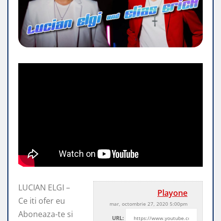
LUCIAN ELGI –
Playone
Ce iti ofer eu
mar, octombrie 27, 2020 5:00pm
Aboneaza-te si
URL: