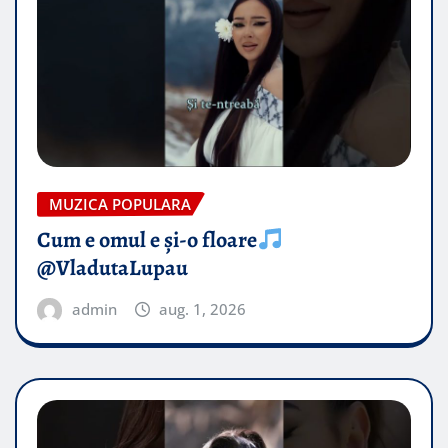
MUZICA POPULARA
Cum e omul e și-o floare
@VladutaLupau
admin
aug. 1, 2026