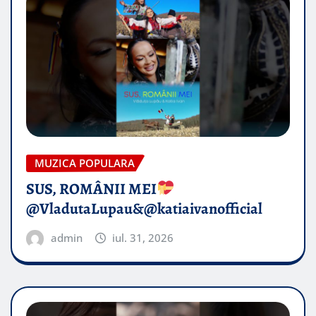
MUZICA POPULARA
SUS, ROMÂNII MEI
@VladutaLupau&@katiaivanofficial
admin
iul. 31, 2026