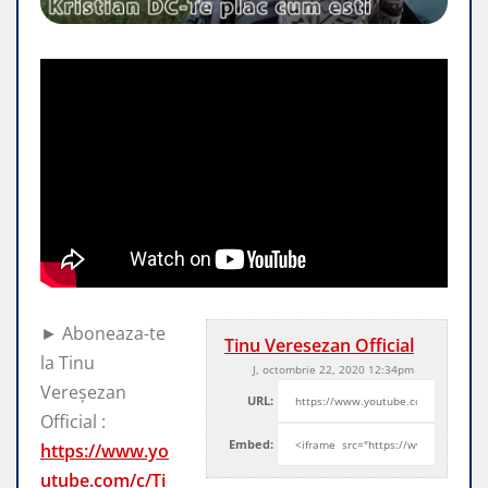
► Aboneaza-te
Tinu Veresezan Official
la Tinu
J, octombrie 22, 2020 12:34pm
Vereșezan
URL:
Official :
Embed:
https://www.yo
utube.com/c/Ti