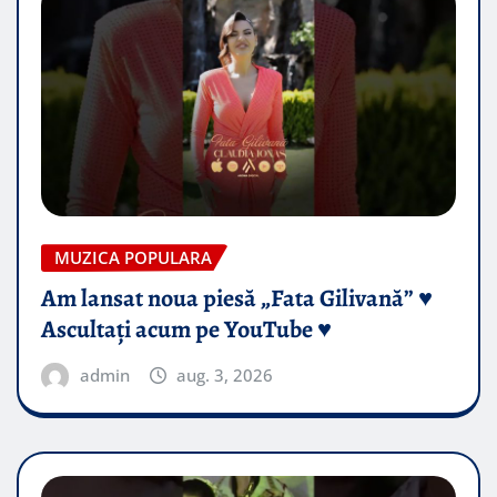
MUZICA POPULARA
Am lansat noua piesă „Fata Gilivană” ♥️
Ascultați acum pe YouTube ♥️
admin
aug. 3, 2026