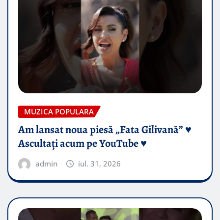
MUZICA POPULARA
Am lansat noua piesă „Fata Gilivană” ♥️
Ascultați acum pe YouTube ♥️
admin
iul. 31, 2026