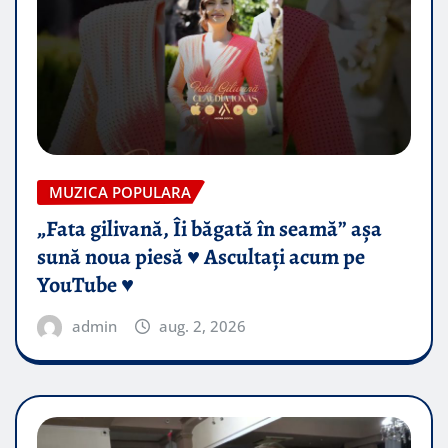
MUZICA POPULARA
„Fata gilivană, Îi băgată în seamă” așa
sună noua piesă ♥️ Ascultați acum pe
YouTube ♥️
admin
aug. 2, 2026