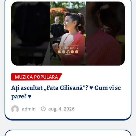
MUZICA POPULARA
Ați ascultat „Fata Gilivană”? ♥️ Cum vi se
pare? ♥️
admin
aug. 4, 2026