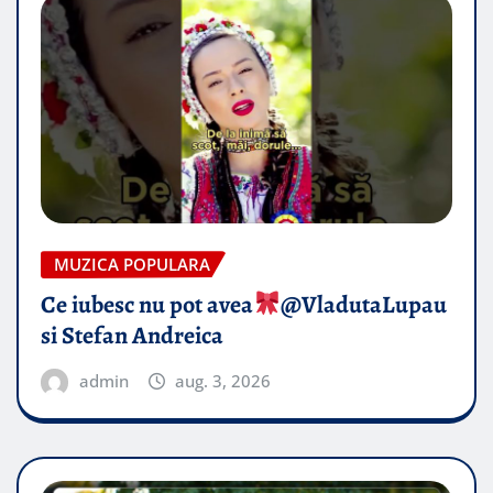
MUZICA POPULARA
Ce iubesc nu pot avea
​@VladutaLupau
si Stefan Andreica
admin
aug. 3, 2026