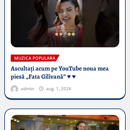
MUZICA POPULARA
Ascultați acum pe YouTube noua mea
piesă „Fata Gilivană” ♥️ ♥️
admin
aug. 1, 2026