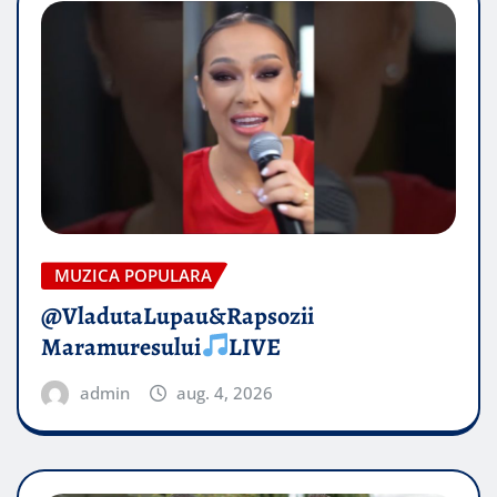
MUZICA POPULARA
@VladutaLupau&Rapsozii
Maramuresului
LIVE
admin
aug. 4, 2026