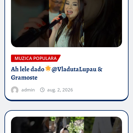
MUZICA POPULARA
Ah lele dado​
@VladutaLupau &
Gramoste
admin
aug. 2, 2026