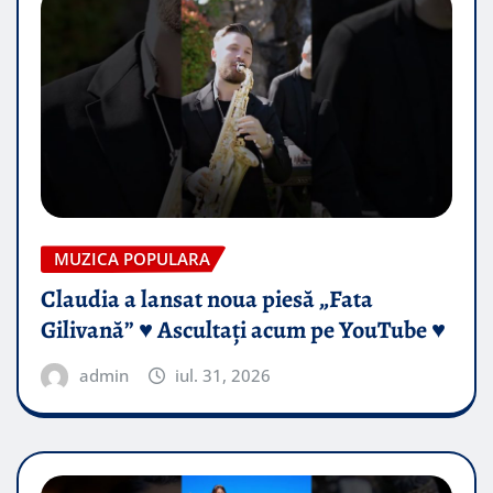
MUZICA POPULARA
Claudia a lansat noua piesă „Fata
Gilivană” ♥️ Ascultați acum pe YouTube ♥️
admin
iul. 31, 2026