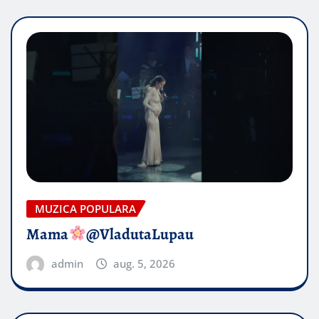
MUZICA POPULARA
Mama
@VladutaLupau
admin
aug. 5, 2026