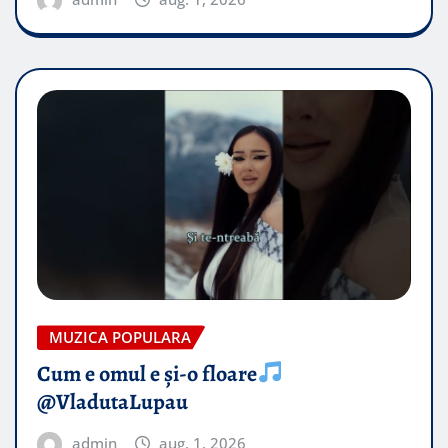
MUZICA POPULARA
Cum e omul e și-o floare
@VladutaLupau
admin
aug. 1, 2026