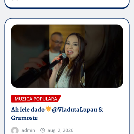
MUZICA POPULARA
Ah lele dado​
@VladutaLupau &
Gramoste
admin
aug. 2, 2026