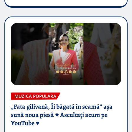
MUZICA POPULARA
„Fata gilivană, Îi băgată în seamă” așa
sună noua piesă ♥️ Ascultați acum pe
YouTube ♥️