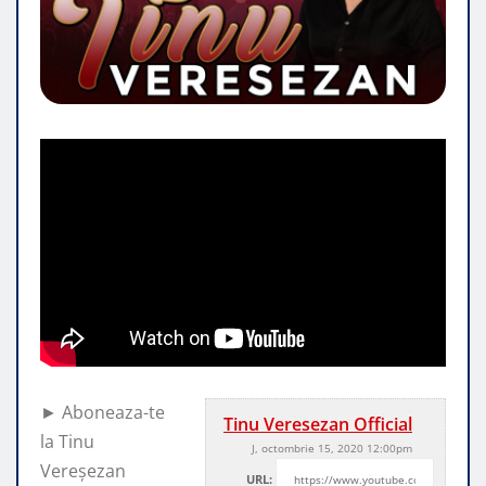
► Aboneaza-te
Tinu Veresezan Official
la Tinu
J, octombrie 15, 2020 12:00pm
Vereșezan
URL: