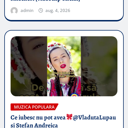
admin
aug. 4, 2026
MUZICA POPULARA
Ce iubesc nu pot avea
​@VladutaLupau
si Stefan Andreica