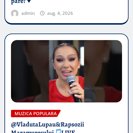
pare? ♥️
admin
aug. 4, 2026
MUZICA POPULARA
@VladutaLupau&Rapsozii
Maramuresului
LIVE