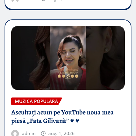
MUZICA POPULARA
Ascultați acum pe YouTube noua mea
piesă „Fata Gilivană” ♥️ ♥️
admin
aug. 1, 2026