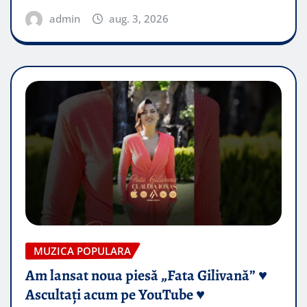
admin
aug. 3, 2026
MUZICA POPULARA
Am lansat noua piesă „Fata Gilivană” ♥️
Ascultați acum pe YouTube ♥️