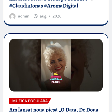
#ClaudiaIonas #AromaDigital
admin
aug. 7, 2026
MUZICA POPULARA
Am lansat noua piesă „O Data, De Doua