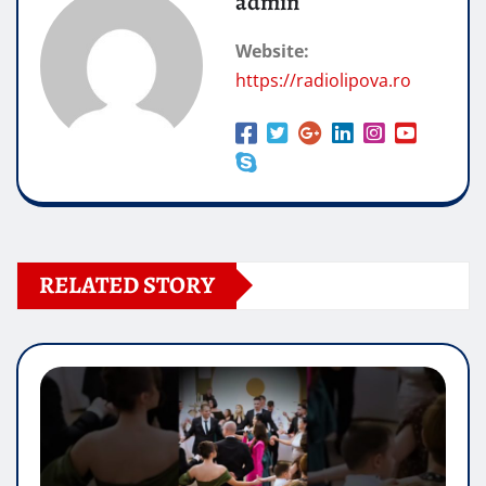
admin
Website:
https://radiolipova.ro
RELATED STORY