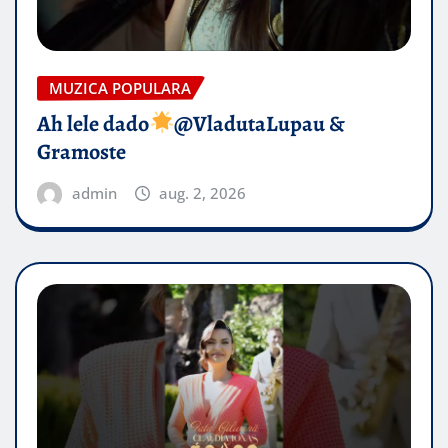
MUZICA POPULARA
Ah lele dado​
@VladutaLupau &
Gramoste
admin
aug. 2, 2026