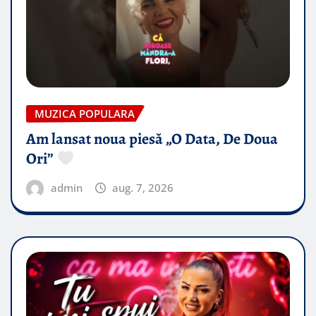
MUZICA POPULARA
Am lansat noua piesă „O Data, De Doua
Ori”
admin
aug. 7, 2026