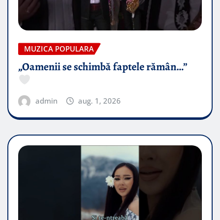
MUZICA POPULARA
„Oamenii se schimbă faptele rămân…”
admin
aug. 1, 2026