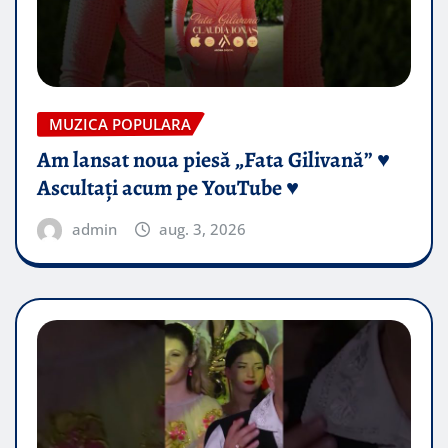
MUZICA POPULARA
Am lansat noua piesă „Fata Gilivană” ♥️
Ascultați acum pe YouTube ♥️
admin
aug. 3, 2026