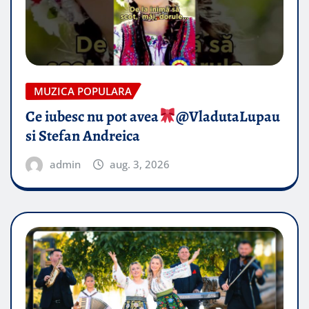
MUZICA POPULARA
Ce iubesc nu pot avea
​@VladutaLupau
si Stefan Andreica
admin
aug. 3, 2026