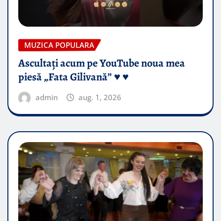
MUZICA POPULARA
Ascultați acum pe YouTube noua mea
piesă „Fata Gilivană” ♥️ ♥️
admin
aug. 1, 2026