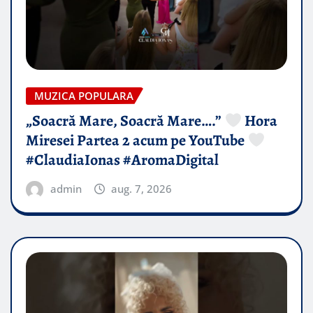
MUZICA POPULARA
„Soacră Mare, Soacră Mare….”
Hora
Miresei Partea 2 acum pe YouTube
#ClaudiaIonas #AromaDigital
admin
aug. 7, 2026