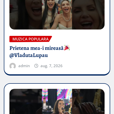
MUZICA POPULARA
Prietena mea-i mireasă​
@VladutaLupau
admin
aug. 7, 2026