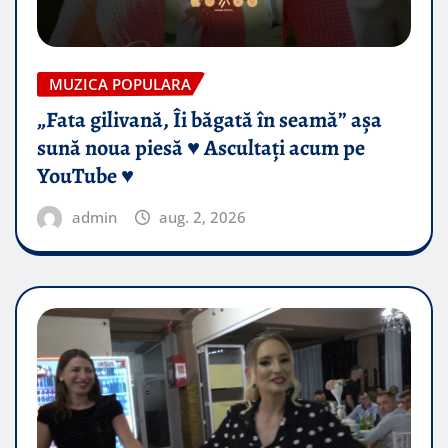
MUZICA POPULARA
„Fata gilivană, Îi băgată în seamă” așa
sună noua piesă ♥️ Ascultați acum pe
YouTube ♥️
admin
aug. 2, 2026