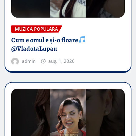
MUZICA POPULARA
Cum e omul e și-o floare
@VladutaLupau
admin
aug. 1, 2026