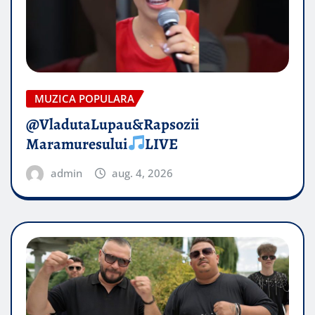
MUZICA POPULARA
@VladutaLupau&Rapsozii
Maramuresului
LIVE
admin
aug. 4, 2026