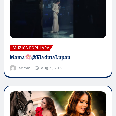
MUZICA POPULARA
Mama
@VladutaLupau
admin
aug. 5, 2026