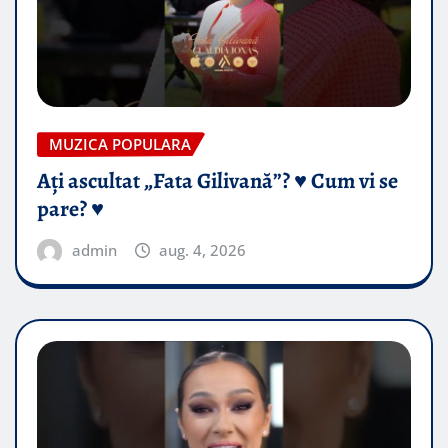
MUZICA POPULARA
Ați ascultat „Fata Gilivană”? ♥️ Cum vi se
pare? ♥️
admin
aug. 4, 2026