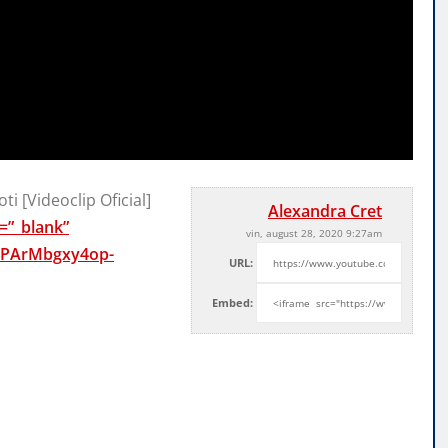
ti [Videoclip Oficial]
Alexandra Cret
=”_blank”
vin, august 28, 2020 9:27am
UCPArMbgxy4op-
URL:
Embed: