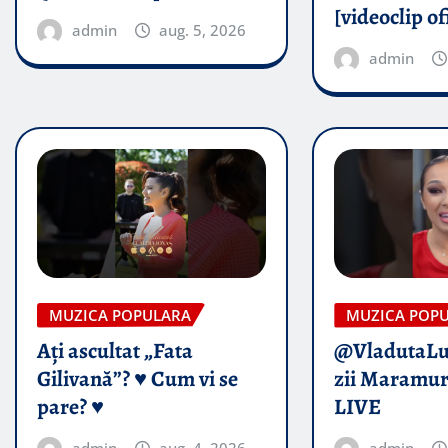
[videoclip of
admin
aug. 5, 2026
admin
MUZICA POPULARA
MUZICA POP
Ați ascultat „Fata
@VladutaL
Gilivană”? ♥️ Cum vi se
zii Maramur
pare? ♥️
LIVE