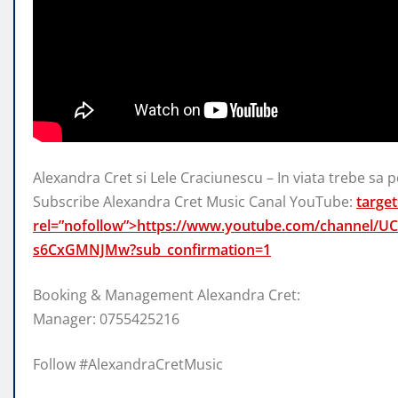
Alexandra Cret si Lele Craciunescu – In viata trebe sa po
Subscribe Alexandra Cret Music Canal YouTube:
target
rel=”nofollow”>https://www.youtube.com/channel/
s6CxGMNJMw?sub_confirmation=1
Booking & Management Alexandra Cret:
Manager: 0755425216
Follow #AlexandraCretMusic