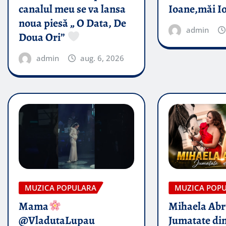
canalul meu se va lansa
Ioane,măi I
noua piesă „ O Data, De
admin
Doua Ori”
admin
aug. 6, 2026
MUZICA POPULARA
MUZICA POP
Mama
Mihaela Ab
@VladutaLupau
Jumatate din