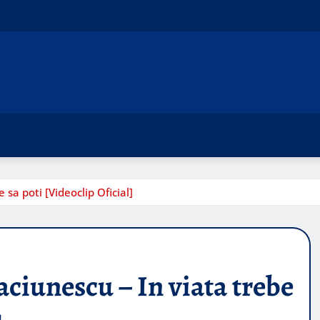
 sa poti [Videoclip Oficial]
aciunescu – In viata trebe