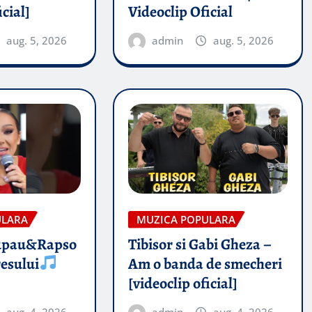
icial]
Videoclip Oficial
aug. 5, 2026
admin
aug. 5, 2026
ULARA
MUZICA POPULARA
upau&Rapso
Tibisor si Gabi Gheza –
esului
Am o banda de smecheri
[videoclip oficial]