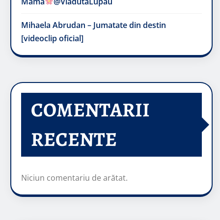
Mama
@VladutaLupau
Mihaela Abrudan – Jumatate din destin
[videoclip oficial]
COMENTARII
RECENTE
Niciun comentariu de arătat.