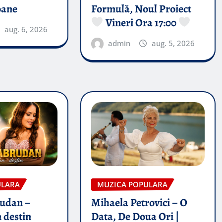
oane
Formulă, Noul Proiect
Vineri Ora 17:00
aug. 6, 2026
admin
aug. 5, 2026
ULARA
MUZICA POPULARA
rudan –
Mihaela Petrovici – O
 destin
Data, De Doua Ori |