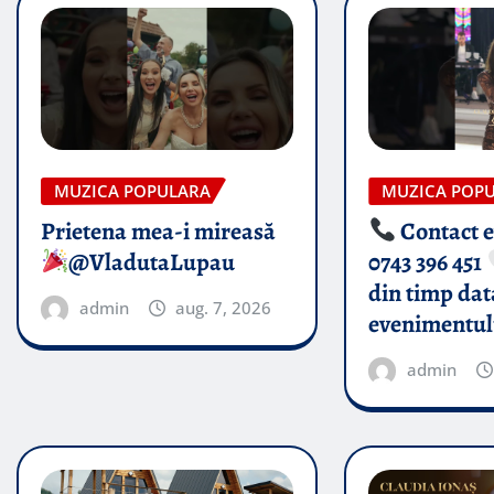
MUZICA POPULARA
MUZICA POP
Prietena mea-i mireasă​
Contact 
@VladutaLupau
0743 396 451
din timp dat
admin
aug. 7, 2026
evenimentul
admin