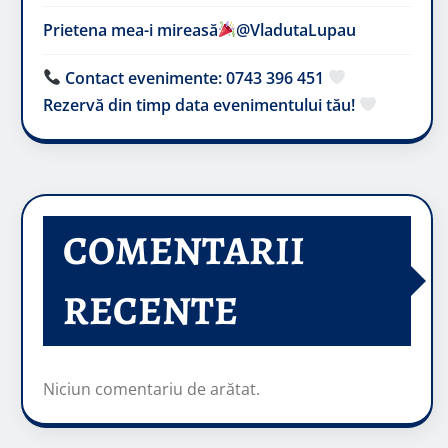
Prietena mea-i mireasă​
@VladutaLupau
Contact evenimente: 0743 396 451
Rezervă din timp data evenimentului tău!
COMENTARII
RECENTE
Niciun comentariu de arătat.