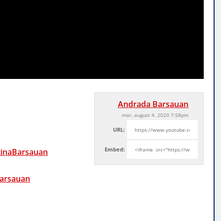
Andrada Barsauan
mar, august 4, 2020 7:58pm
URL:
Embed:
tinaBarsauan
barsauan