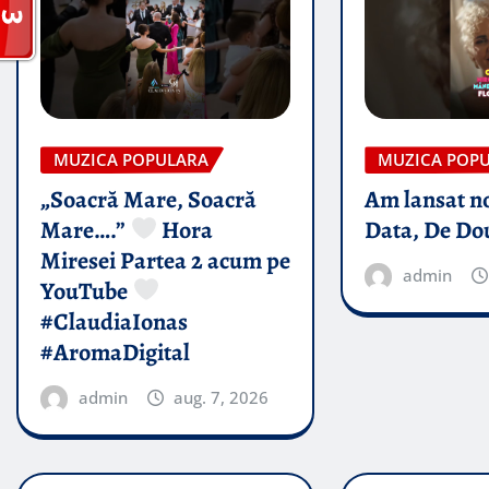
MUZICA POPULARA
MUZICA POP
„Soacră Mare, Soacră
Am lansat n
Mare….”
Hora
Data, De Do
Miresei Partea 2 acum pe
admin
YouTube
#ClaudiaIonas
#AromaDigital
admin
aug. 7, 2026