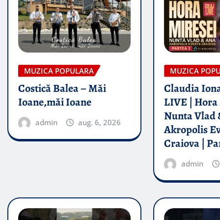
MUZICA POPULARA
MUZICA POP
Costică Balea – Măi
Claudia Iona
Ioane,măi Ioane
LIVE | Hora 
Nunta Vlad 
admin
aug. 6, 2026
Akropolis E
Craiova | Pa
admin