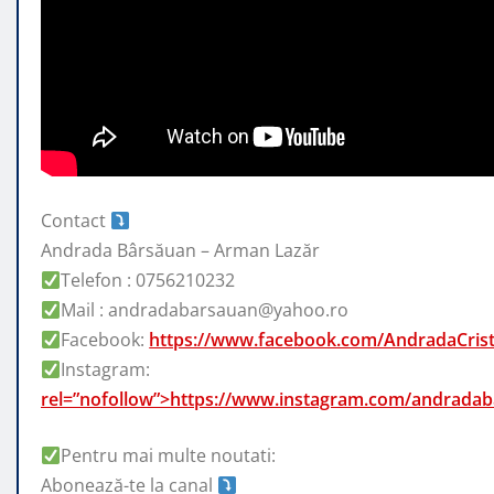
Contact
Andrada Bârsăuan – Arman Lazăr
Telefon : 0756210232
Mail : andradabarsauan@yahoo.ro
Facebook:
https://www.facebook.com/AndradaCris
Instagram:
rel=”nofollow”>https://www.instagram.com/andrada
Pentru mai multe noutati:
Abonează-te la canal