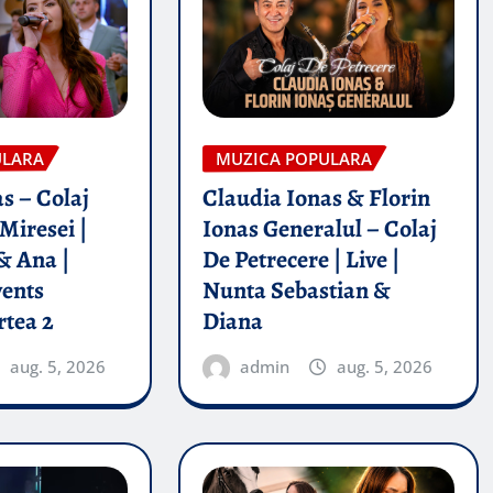
ULARA
MUZICA POPULARA
s – Colaj
Claudia Ionas & Florin
Miresei |
Ionas Generalul – Colaj
& Ana |
De Petrecere | Live |
vents
Nunta Sebastian &
rtea 2
Diana
aug. 5, 2026
admin
aug. 5, 2026