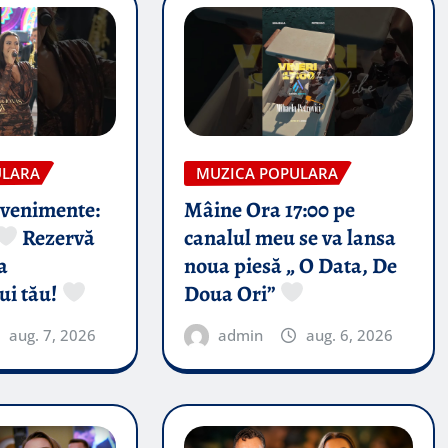
ULARA
MUZICA POPULARA
evenimente:
Mâine Ora 17:00 pe
Rezervă
canalul meu se va lansa
a
noua piesă „ O Data, De
ui tău!
Doua Ori”
aug. 7, 2026
admin
aug. 6, 2026