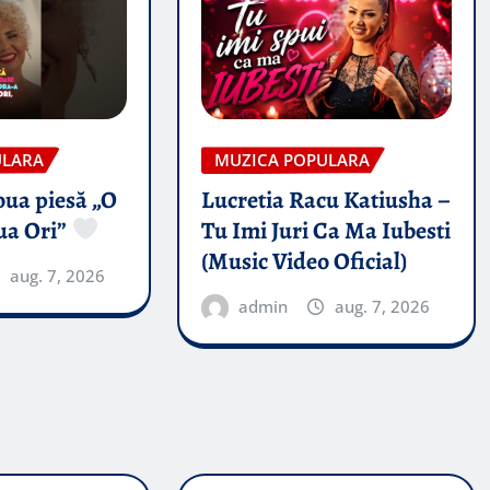
ULARA
MUZICA POPULARA
oua piesă „O
Lucretia Racu Katiusha –
ua Ori”
Tu Imi Juri Ca Ma Iubesti
(Music Video Oficial)
aug. 7, 2026
admin
aug. 7, 2026