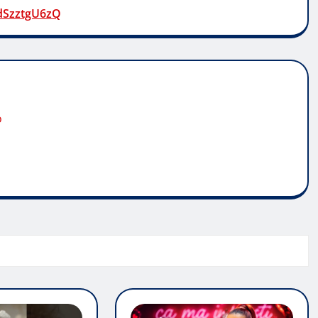
dSzztgU6zQ
o