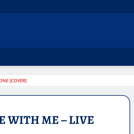
ONE [COVER]
 WITH ME – LIVE