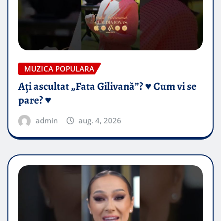
MUZICA POPULARA
Ați ascultat „Fata Gilivană”? ♥️ Cum vi se
pare? ♥️
admin
aug. 4, 2026