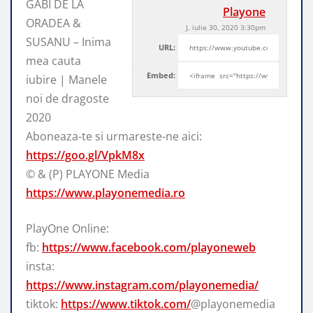
GABI DE LA
Playone
ORADEA &
J, iulie 30, 2020 3:30pm
SUSANU – Inima
URL:
mea cauta
Embed:
iubire | Manele
noi de dragoste
2020
Aboneaza-te si urmareste-ne aici:
https://goo.gl/VpkM8x
© & (P) PLAYONE Media
https://www.playonemedia.ro
PlayOne Online:
fb:
https://www.facebook.com/playoneweb
insta:
https://www.instagram.com/playonemedia/
tiktok:
https://www.tiktok.com/
@playonemedia