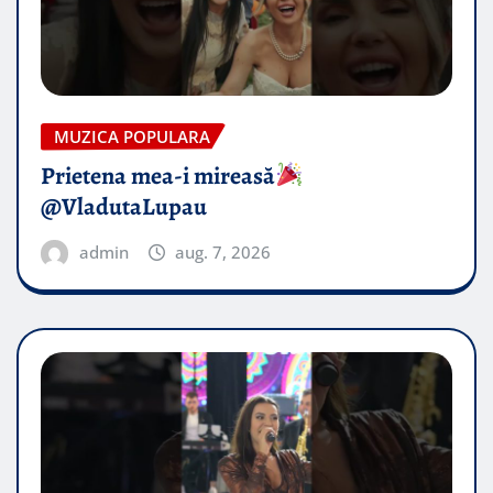
MUZICA POPULARA
Prietena mea-i mireasă​
@VladutaLupau
admin
aug. 7, 2026