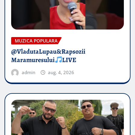
MUZICA POPULARA
@VladutaLupau&Rapsozii
Maramuresului
LIVE
admin
aug. 4, 2026