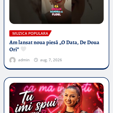
MUZICA POPULARA
Am lansat noua piesă „O Data, De Doua
Ori”
admin
aug. 7, 2026