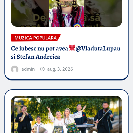
MUZICA POPULARA
Ce iubesc nu pot avea
​@VladutaLupau
si Stefan Andreica
admin
aug. 3, 2026