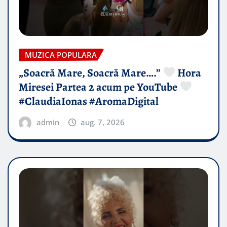
MUZICA POPULARA
„Soacră Mare, Soacră Mare….”
Hora
Miresei Partea 2 acum pe YouTube
#ClaudiaIonas #AromaDigital
admin
aug. 7, 2026