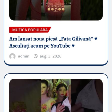
MUZICA POPULARA
Am lansat noua piesă „Fata Gilivană” ♥️
Ascultați acum pe YouTube ♥️
admin
aug. 3, 2026