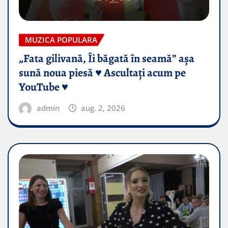
MUZICA POPULARA
„Fata gilivană, Îi băgată în seamă” așa
sună noua piesă ♥️ Ascultați acum pe
YouTube ♥️
admin
aug. 2, 2026