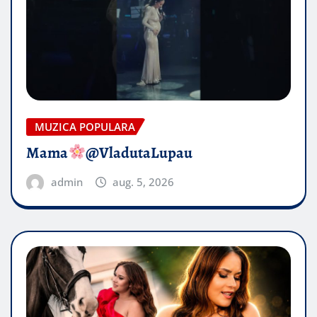
MUZICA POPULARA
Mama
@VladutaLupau
admin
aug. 5, 2026