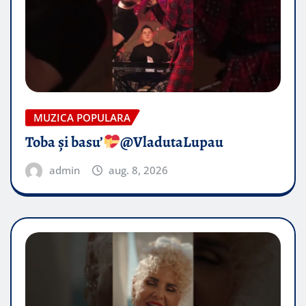
MUZICA POPULARA
Toba și basu’
@VladutaLupau
admin
aug. 8, 2026