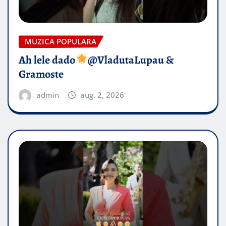
MUZICA POPULARA
Ah lele dado​
@VladutaLupau &
Gramoste
admin
aug. 2, 2026