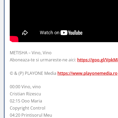
METISHA – Vino, Vino
Aboneaza-te si urmareste-ne aici:
https://goo.gl/VpkM
© & (P) PLAYONE Media
https://www.playonemedia.ro
00:00 Vino,
vino
Cristian Rizescu
02:15 Ooo Maria
Copyright Control
04:20 Printisorul Meu