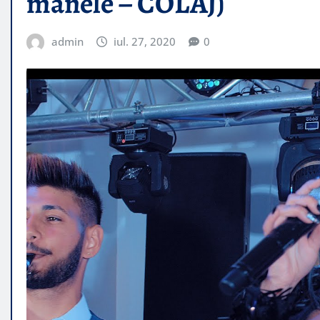
manele – COLAJ)
admin
iul. 27, 2020
0