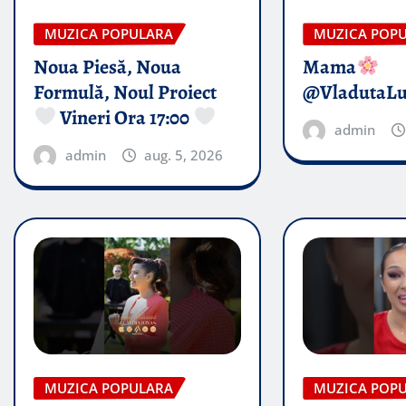
MUZICA POPULARA
MUZICA POP
Noua Piesă, Noua
Mama
Formulă, Noul Proiect
@VladutaL
Vineri Ora 17:00
admin
admin
aug. 5, 2026
MUZICA POPULARA
MUZICA POP