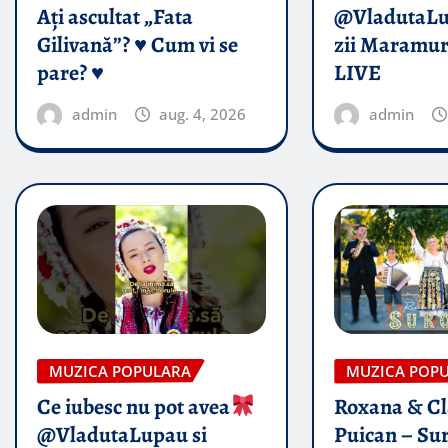
Ați ascultat „Fata
@VladutaL
Gilivană”? ♥️ Cum vi se
zii Maramur
pare? ♥️
LIVE
admin
aug. 4, 2026
admin
MUZICA POPULARA
MUZICA POP
Ce iubesc nu pot avea
Roxana & Cl
@VladutaLupau si
Puican – Sur