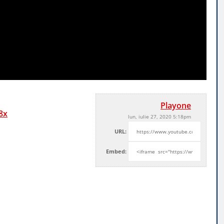
Playone
8x
lun, iulie 27, 2020 5:18pm
URL:
Embed: