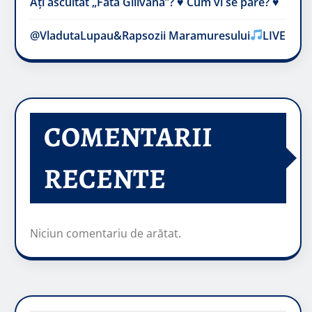
Ați ascultat „Fata Gilivană”? ♥️ Cum vi se pare? ♥️
@VladutaLupau&Rapsozii Maramuresului
LIVE
COMENTARII
RECENTE
Niciun comentariu de arătat.