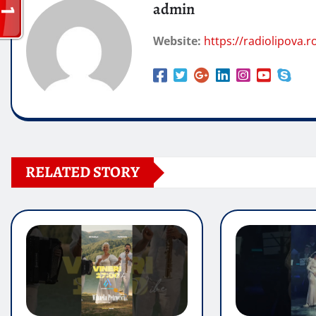
admin
Website:
https://radiolipova.r
RELATED STORY