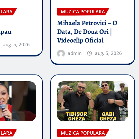
ULARA
MUZICA POPULARA
Mihaela Petrovici – O
upau
Data, De Doua Ori |
Videoclip Oficial
aug. 5, 2026
admin
aug. 5, 2026
ULARA
MUZICA POPULARA