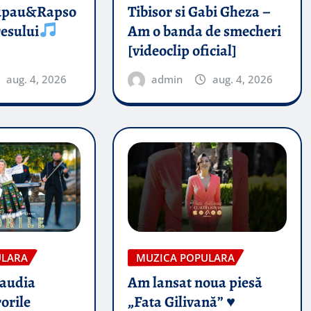
upau&Rapso
Tibisor si Gabi Gheza –
esului
Am o banda de smecheri
[videoclip oficial]
aug. 4, 2026
admin
aug. 4, 2026
ULARA
MUZICA POPULARA
audia
Am lansat noua piesă
orile
„Fata Gilivană” ♥️