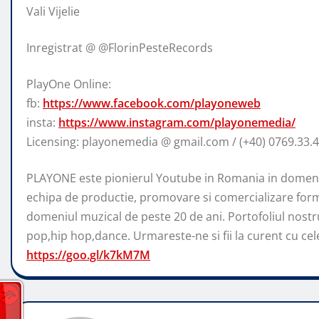
Vali Vijelie
Inregistrat @ @FlorinPesteRecords
PlayOne Online:
fb:
https://www.facebook.com/playoneweb
insta:
https://www.instagram.com/playonemedia/
Licensing: playonemedia @ gmail.com / (+40) 0769.33.4
PLAYONE este pionierul Youtube in Romania in domeniu
echipa de productie, promovare si comercializare form
domeniul muzical de peste 20 de ani. Portofoliul nostr
pop,hip hop,dance. Urmareste-ne si fii la curent cu cele 
https://goo.gl/k7kM7M