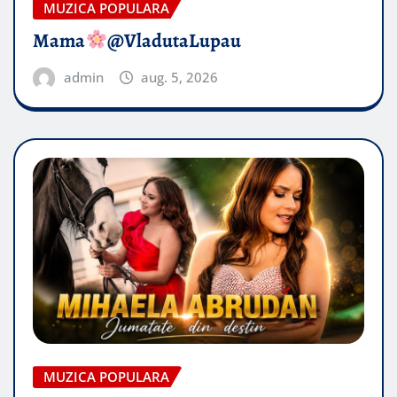
MUZICA POPULARA
Mama
@VladutaLupau
admin
aug. 5, 2026
MUZICA POPULARA