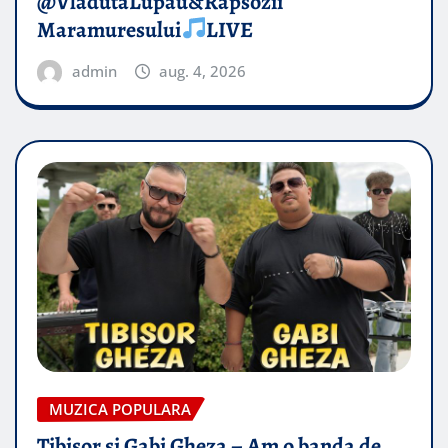
@VladutaLupau&Rapsozii
Maramuresului
LIVE
admin
aug. 4, 2026
MUZICA POPULARA
Tibisor si Gabi Gheza – Am o banda de