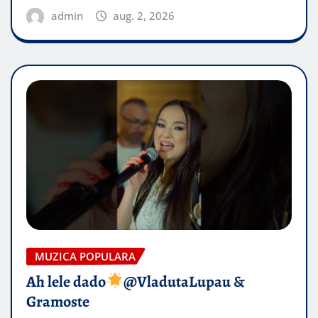
admin
aug. 2, 2026
MUZICA POPULARA
Ah lele dado​
@VladutaLupau &
Gramoste