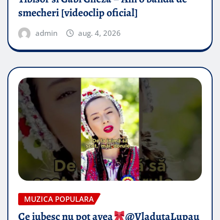
smecheri [videoclip oficial]
admin
aug. 4, 2026
MUZICA POPULARA
Ce iubesc nu pot avea
​@VladutaLupau