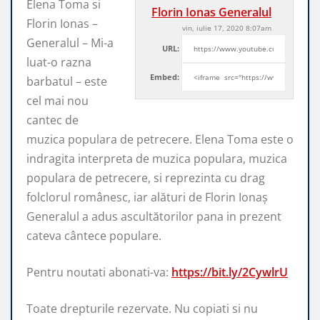
Elena Toma si
Florin Ionas Generalul
Florin Ionas –
vin, iulie 17, 2020 8:07am
Generalul – Mi-a
URL:
luat-o razna
Embed:
barbatul – este
cel mai nou
cantec de
muzica
populara de petrecere. Elena Toma este o
indragita interpreta de muzica populara, muzica
populara de petrecere, si reprezinta cu drag
folclorul românesc, iar alături de Florin Ionaș
Generalul a adus ascultătorilor pana in prezent
cateva cântece populare.
Pentru noutati abonati-va:
https://bit.ly/2CywlrU
Toate drepturile rezervate. Nu copiati si nu