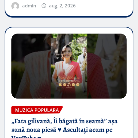
admin
aug. 2, 2026
MUZICA POPULARA
„Fata gilivană, Îi băgată în seamă” așa
sună noua piesă ♥️ Ascultați acum pe