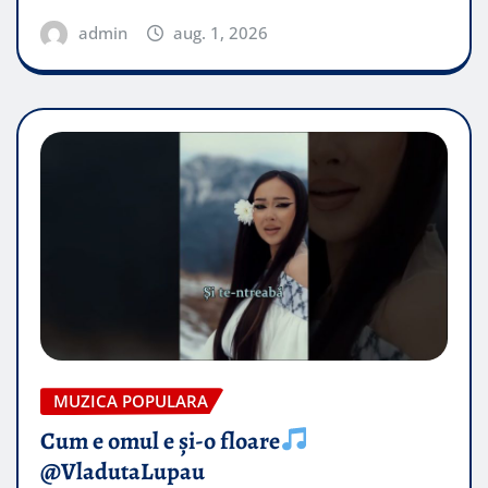
admin
aug. 1, 2026
MUZICA POPULARA
Cum e omul e și-o floare
@VladutaLupau