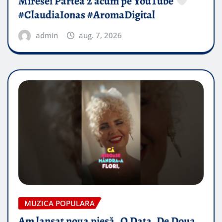
Miresei Partea 2 acum pe YouTube
#ClaudiaIonas #AromaDigital
admin
aug. 7, 2026
MUZICA POPULARA
Am lansat noua piesă „O Data, De Doua