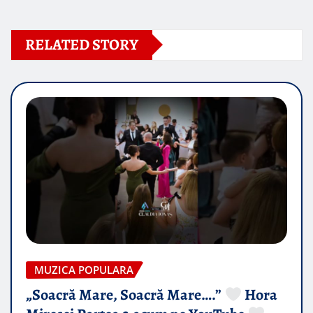
RELATED STORY
MUZICA POPULARA
„Soacră Mare, Soacră Mare….”
Hora