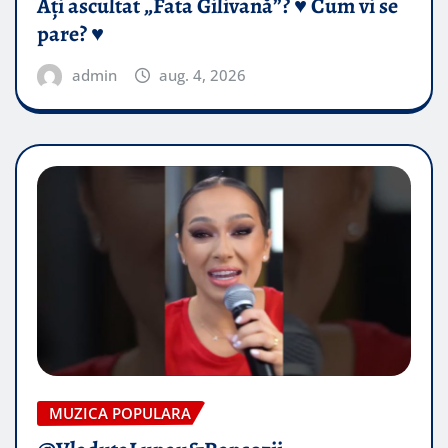
Ați ascultat „Fata Gilivană”? ♥️ Cum vi se
pare? ♥️
admin
aug. 4, 2026
MUZICA POPULARA