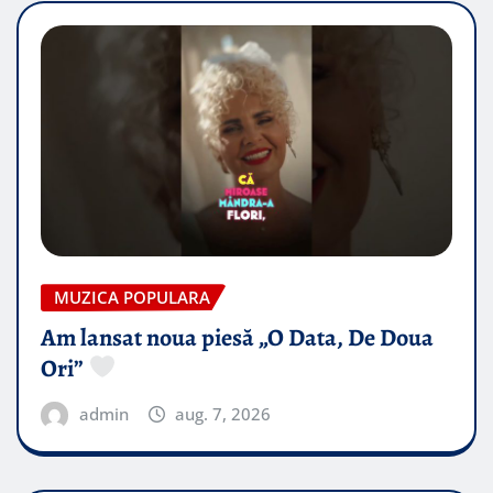
MUZICA POPULARA
Am lansat noua piesă „O Data, De Doua
Ori”
admin
aug. 7, 2026