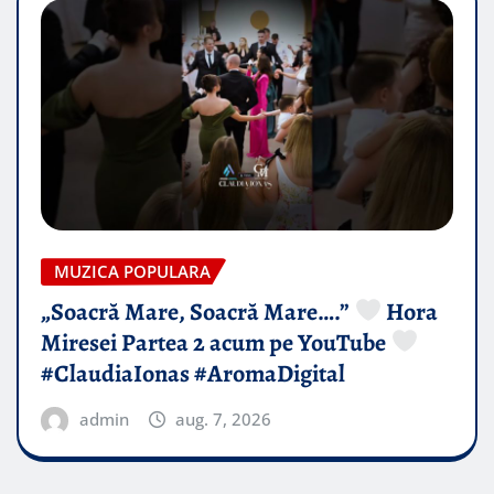
MUZICA POPULARA
„Soacră Mare, Soacră Mare….”
Hora
Miresei Partea 2 acum pe YouTube
#ClaudiaIonas #AromaDigital
admin
aug. 7, 2026