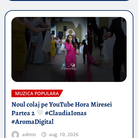
MUZICA POPULARA
Noul colaj pe YouTube Hora Miresei
Partea 2
#ClaudiaIonas
#AromaDigital
admin
aug. 10, 2026