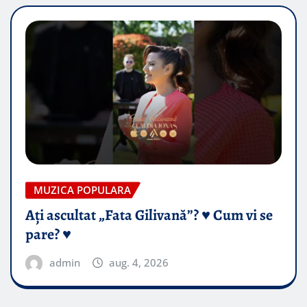
MUZICA POPULARA
Ați ascultat „Fata Gilivană”? ♥️ Cum vi se
pare? ♥️
admin
aug. 4, 2026