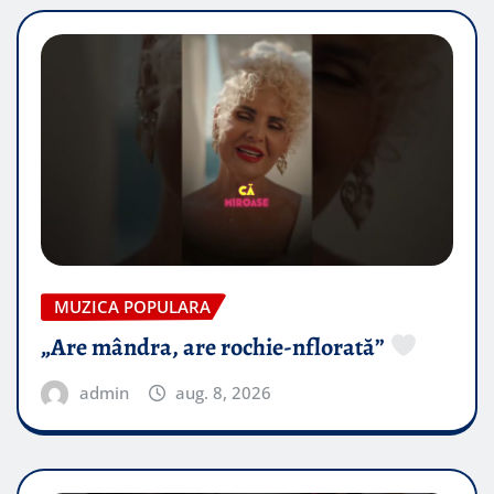
MUZICA POPULARA
„Are mândra, are rochie-nflorată”
admin
aug. 8, 2026