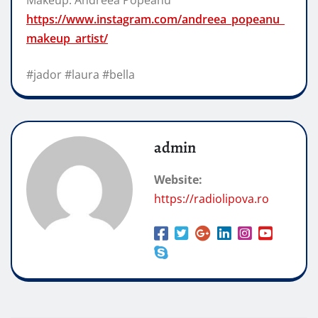
https://www.instagram.com/andreea_popeanu_
makeup_artist/
#jador #laura #bella
admin
Website:
https://radiolipova.ro