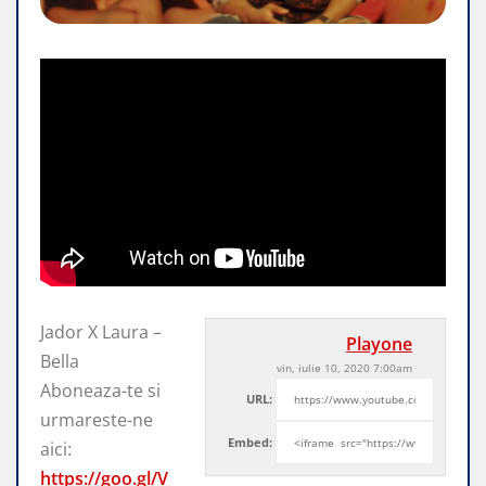
Jador X Laura –
Playone
Bella
vin, iulie 10, 2020 7:00am
Aboneaza-te si
URL:
urmareste-ne
Embed:
aici:
https://goo.gl/V