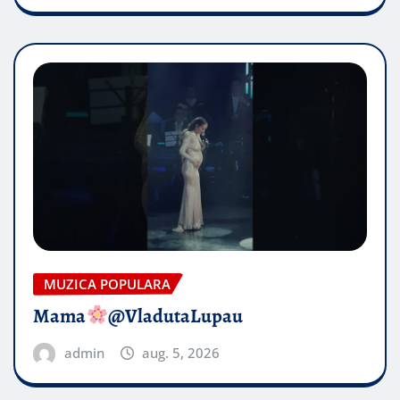
MUZICA POPULARA
Mama
@VladutaLupau
admin
aug. 5, 2026