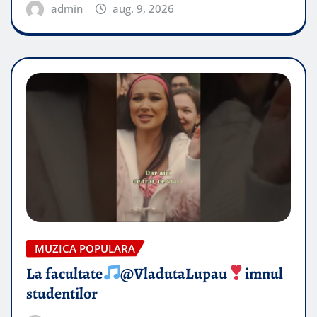
admin
aug. 9, 2026
MUZICA POPULARA
La facultate
@VladutaLupau
imnul
studentilor