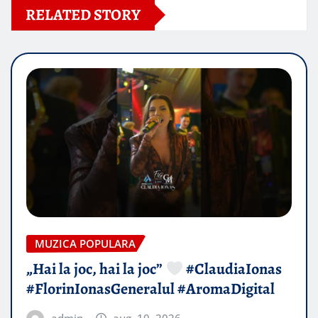
RELATED STORY
MUZICA POPULARA
„Hai la joc, hai la joc”
#ClaudiaIonas
#FlorinIonasGeneralul #AromaDigital