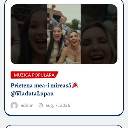
MUZICA POPULARA
Prietena mea-i mireasă​
@VladutaLupau
admin
aug. 7, 2026