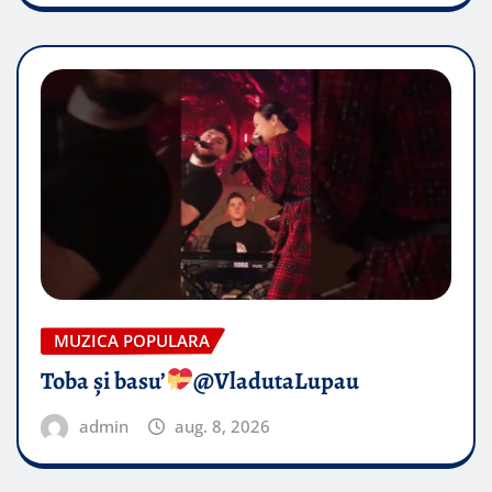
MUZICA POPULARA
Toba și basu’
@VladutaLupau
admin
aug. 8, 2026