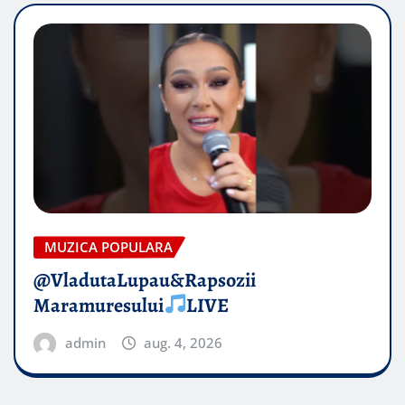
MUZICA POPULARA
@VladutaLupau&Rapsozii
Maramuresului
LIVE
admin
aug. 4, 2026