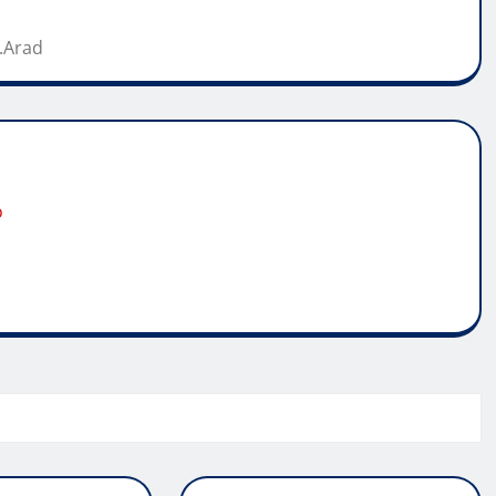
d.Arad
o