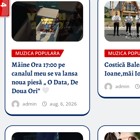
MUZICA POPULARA
MUZICA POP
Mâine Ora 17:00 pe
Costică Bale
canalul meu se va lansa
Ioane,măi I
noua piesă „ O Data, De
admin
Doua Ori”
admin
aug. 6, 2026