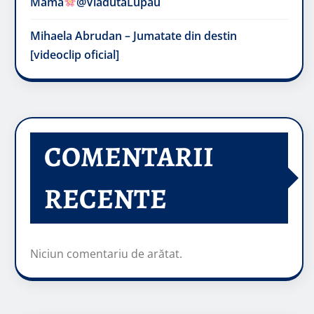
Mama
@VladutaLupau
Mihaela Abrudan – Jumatate din destin
[videoclip oficial]
COMENTARII
RECENTE
Niciun comentariu de arătat.