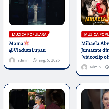
MUZICA POPULARA
MUZICA POP
Mama
Mihaela Ab
@VladutaLupau
Jumatate din
[videoclip of
admin
aug. 5, 2026
admin