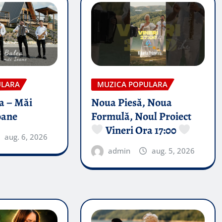
ULARA
MUZICA POPULARA
a – Măi
Noua Piesă, Noua
oane
Formulă, Noul Proiect
Vineri Ora 17:00
aug. 6, 2026
admin
aug. 5, 2026