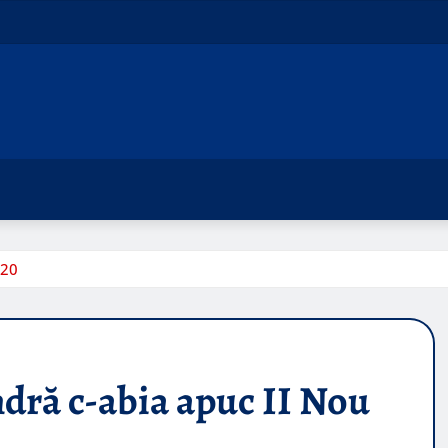
020
dră c-abia apuc II Nou