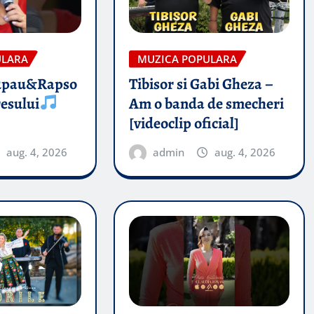
ULARA
MUZICA POPULARA
upau&Rapso
Tibisor si Gabi Gheza –
esului
Am o banda de smecheri
[videoclip oficial]
aug. 4, 2026
admin
aug. 4, 2026