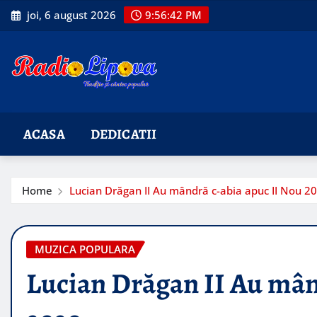
Skip
joi, 6 august 2026
9:56:43 PM
to
content
ACASA
DEDICATII
Home
Lucian Drăgan II Au mândră c-abia apuc II Nou 2
MUZICA POPULARA
Lucian Drăgan II Au mân