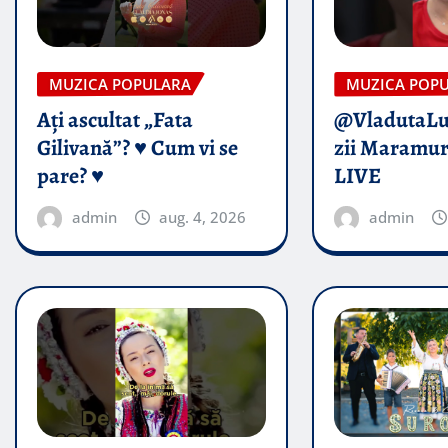
MUZICA POPULARA
MUZICA POP
Ați ascultat „Fata
@VladutaL
Gilivană”? ♥️ Cum vi se
zii Maramur
pare? ♥️
LIVE
admin
aug. 4, 2026
admin