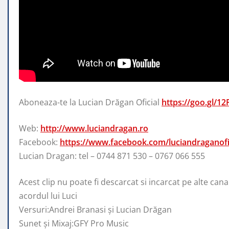
Aboneaza-te la Lucian Drăgan Oficial
https://goo.gl/12
Web:
http://www.luciandragan.ro
Facebook:
https://www.facebook.com/luciandraganofic
Lucian Dragan: tel
– 0744 871 530 – 0767 066 555
Acest clip nu poate fi descarcat si incarcat pe alte can
acordul lui Luci
Versuri:Andrei Branasi și Lucian Drăgan
Sunet și Mixaj:GFY Pro Music