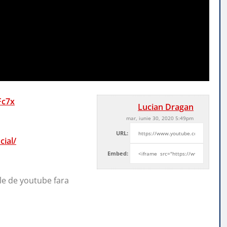
Fc7x
Lucian Dragan
mar, iunie 30, 2020 5:49pm
URL:
ial/
Embed:
ale de youtube fara