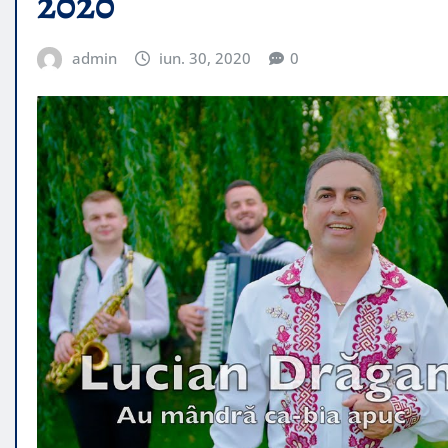
2020
admin
iun. 30, 2020
0