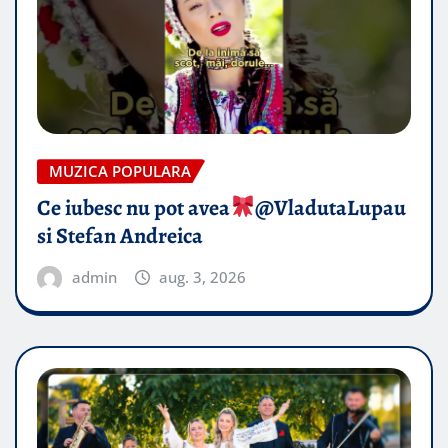
MUZICA POPULARA
Ce iubesc nu pot avea
​@VladutaLupau
si Stefan Andreica
admin
aug. 3, 2026