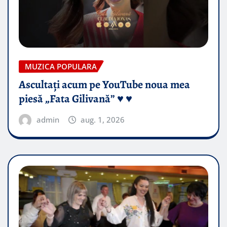
MUZICA POPULARA
Ascultați acum pe YouTube noua mea
piesă „Fata Gilivană” ♥️ ♥️
admin
aug. 1, 2026