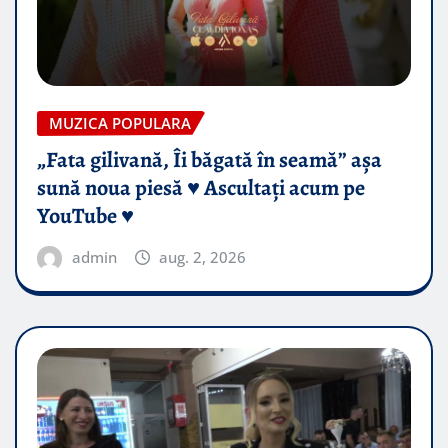
MUZICA POPULARA
„Fata gilivană, Îi băgată în seamă” așa
sună noua piesă ♥️ Ascultați acum pe
YouTube ♥️
admin
aug. 2, 2026