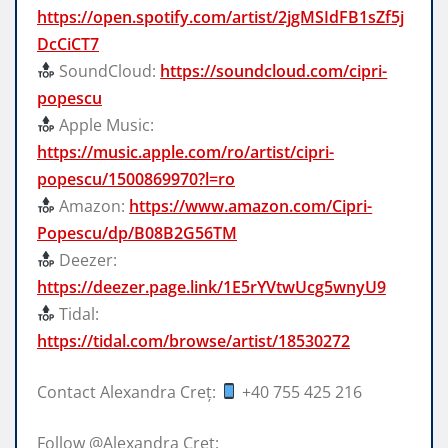
https://open.spotify.com/artist/2jgMSIdFB1sZf5j
DcCiCT7
SoundCloud:
https://soundcloud.com/cipri-
popescu
Apple Music:
https://music.apple.com/ro/artist/cipri-
popescu/1500869970?l=ro
Amazon:
https://www.amazon.com/Cipri-
Popescu/dp/B08B2G56TM
Deezer:
https://deezer.page.link/1E5rYVtwUcg5wnyU9
Tidal:
https://tidal.com/browse/artist/18530272
Contact Alexandra Creţ:
+40 755 425 216
Follow @Alexandra Cret: