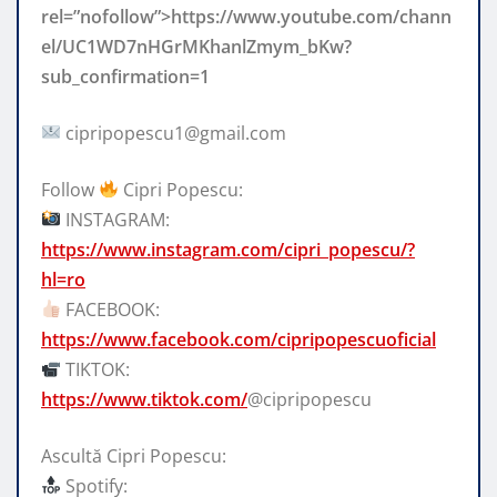
rel=”nofollow”>https://www.youtube.com/chann
el/UC1WD7nHGrMKhanlZmym_bKw?
sub_confirmation=1
cipripopescu1@gmail.com
Follow
Cipri Popescu:
INSTAGRAM:
https://www.instagram.com/cipri_popescu/?
hl=ro
FACEBOOK:
https://www.facebook.com/cipripopescuoficial
TIKTOK:
https://www.tiktok.com/
@cipripopescu
Ascultă Cipri Popescu:
Spotify: