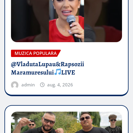
MUZICA POPULARA
@VladutaLupau&Rapsozii
Maramuresului
LIVE
admin
aug. 4, 2026