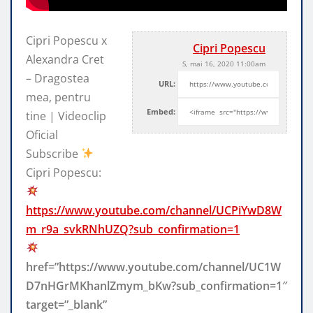
Cipri Popescu x
Cipri Popescu
Alexandra Cret
S, mai 16, 2020 11:00am
– Dragostea
URL:
mea, pentru
Embed:
tine | Videoclip
Oficial
Subscribe
Cipri Popescu:
https://www.youtube.com/channel/UCPiYwD8W
m_r9a_svkRNhUZQ?sub_confirmation=1
href=”https://www.youtube.com/channel/UC1W
D7nHGrMKhanlZmym_bKw?sub_confirmation=1″
target=”_blank”