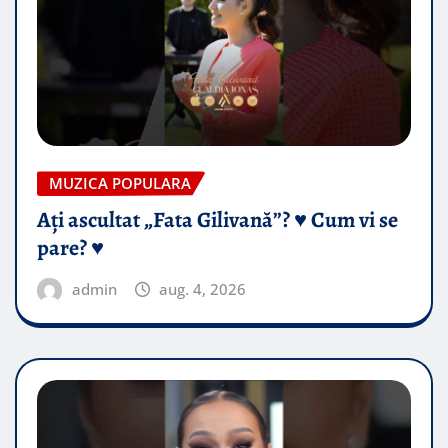
MUZICA POPULARA
Ați ascultat „Fata Gilivană”? ♥️ Cum vi se
pare? ♥️
admin
aug. 4, 2026