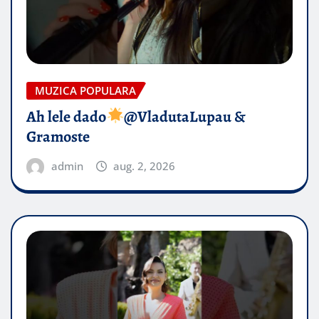
MUZICA POPULARA
Ah lele dado​
@VladutaLupau &
Gramoste
admin
aug. 2, 2026