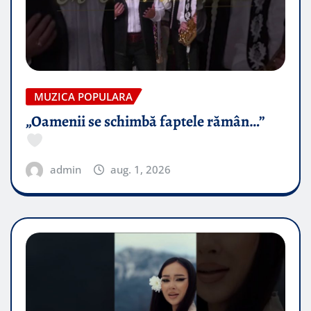
MUZICA POPULARA
„Oamenii se schimbă faptele rămân…”
admin
aug. 1, 2026