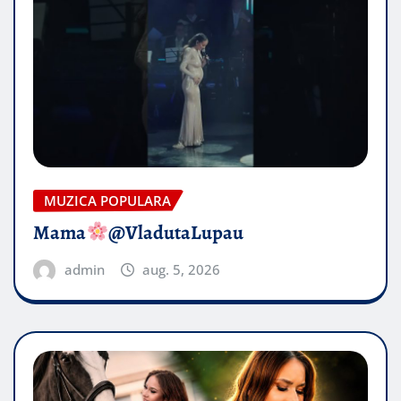
MUZICA POPULARA
Mama
@VladutaLupau
admin
aug. 5, 2026