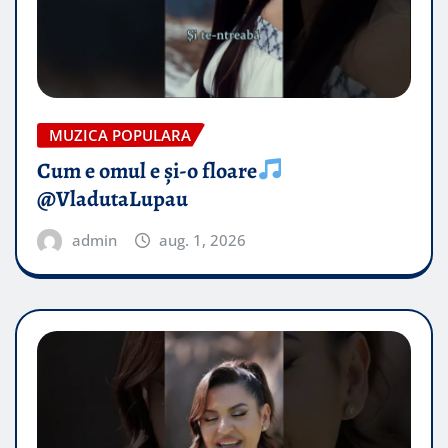
MUZICA POPULARA
Cum e omul e și-o floare
@VladutaLupau
admin
aug. 1, 2026