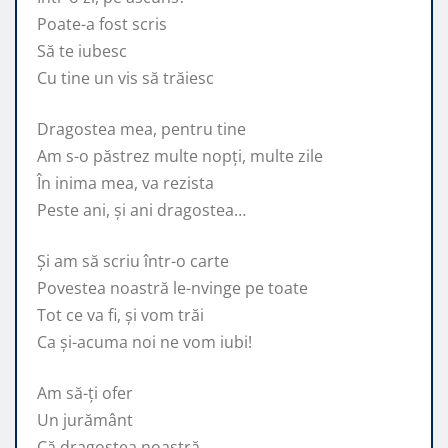
Poate-a fost scris
Să te iubesc
Cu tine un vis să trăiesc
Dragostea mea, pentru tine
Am s-o păstrez multe nopți, multe zile
În inima mea, va rezista
Peste ani, și ani dragostea…
Și am să scriu într-o carte
Povestea noastră le-nvinge pe toate
Tot ce va fi, și vom trăi
Ca și-acuma noi ne vom iubi!
Am să-ți ofer
Un jurământ
Că dragostea noastră