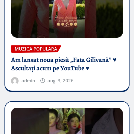
MUZICA POPULARA
Am lansat noua piesă „Fata Gilivană” ♥️
Ascultați acum pe YouTube ♥️
admin
aug. 3, 2026