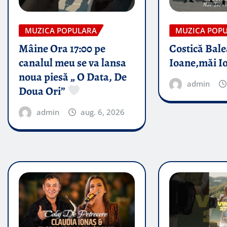
MUZICA POPULARA
MUZICA POP
Mâine Ora 17:00 pe
Costică Bale
canalul meu se va lansa
Ioane,măi I
noua piesă „ O Data, De
admin
Doua Ori”
admin
aug. 6, 2026