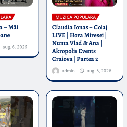
ULARA
MUZICA POPULARA
a – Măi
Claudia Ionas – Colaj
oane
LIVE | Hora Miresei |
Nunta Vlad & Ana |
aug. 6, 2026
Akropolis Events
Craiova | Partea 2
admin
aug. 5, 2026