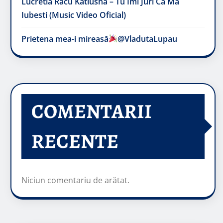
Lucretia Racu Katiusha – Tu Imi Juri Ca Ma
Iubesti (Music Video Oficial)
Prietena mea-i mireasă​
@VladutaLupau
COMENTARII
RECENTE
Niciun comentariu de arătat.