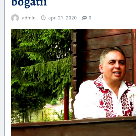
bogatii
admin
apr. 21, 2020
0