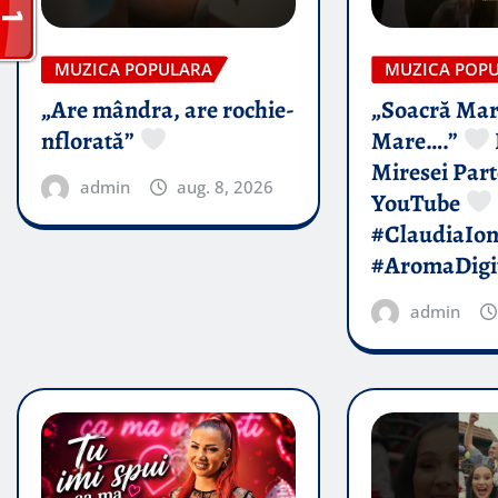
MUZICA POPULARA
MUZICA POP
„Are mândra, are rochie-
„Soacră Mar
nflorată”
Mare….”
Miresei Par
admin
aug. 8, 2026
YouTube
#ClaudiaIo
#AromaDigi
admin