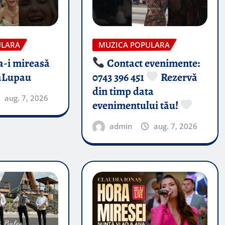
ULARA
MUZICA POPULARA
-i mireasă​
Contact evenimente:
aLupau
0743 396 451
Rezervă
din timp data
aug. 7, 2026
evenimentului tău!
admin
aug. 7, 2026