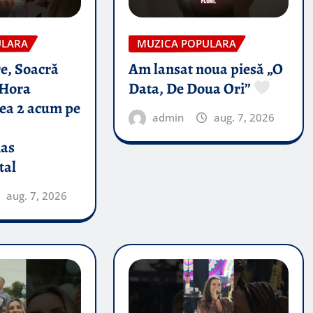
ULARA
MUZICA POPULARA
e, Soacră
Am lansat noua piesă „O
Hora
Data, De Doua Ori”
tea 2 acum pe
admin
aug. 7, 2026
nas
tal
aug. 7, 2026