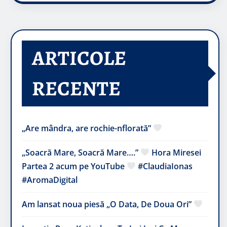
ARTICOLE
RECENTE
„Are mândra, are rochie-nflorată”
„Soacră Mare, Soacră Mare….”
Hora Miresei
Partea 2 acum pe YouTube
#ClaudiaIonas
#AromaDigital
Am lansat noua piesă „O Data, De Doua Ori”