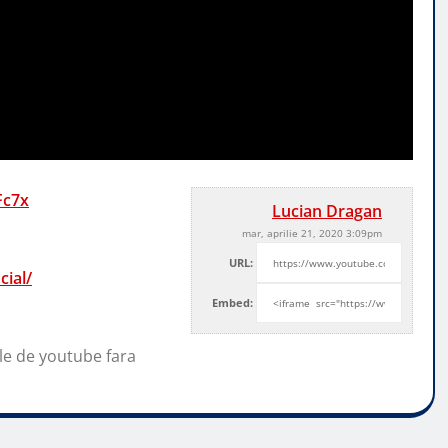
Fc7x
Lucian Dragan
mar, aprilie 21, 2020 3:09pm
URL:
ial/
Embed:
ale de youtube fara