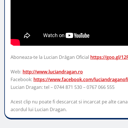
Aboneaza-te la Lucian Drăgan Oficial
https://goo.gl/12
Web:
http://www.luciandragan.ro
Facebook:
https://www.facebook.com/luciandraganofic
Lucian Dragan: tel
– 0744 871 530 – 0767 066 555
Acest clip nu poate fi descarcat si incarcat pe alte can
acordul lui Lucian Dragan.