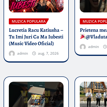
MUZICA POPULARA
MUZICA POP
Lucretia Racu Katiusha –
Prietena mea
Tu Imi Juri Ca Ma Iubesti
@Vladut
(Music Video Oficial)
admin
admin
aug. 7, 2026