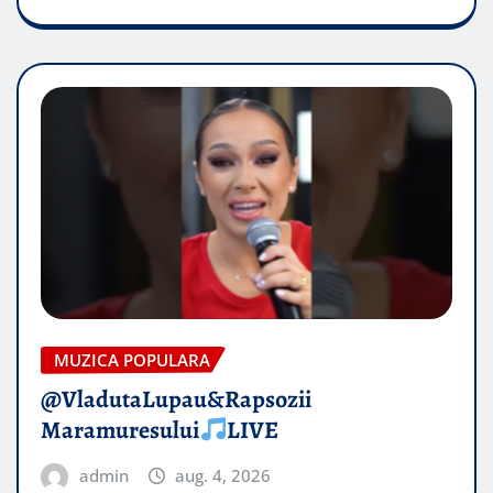
MUZICA POPULARA
@VladutaLupau&Rapsozii
Maramuresului
LIVE
admin
aug. 4, 2026