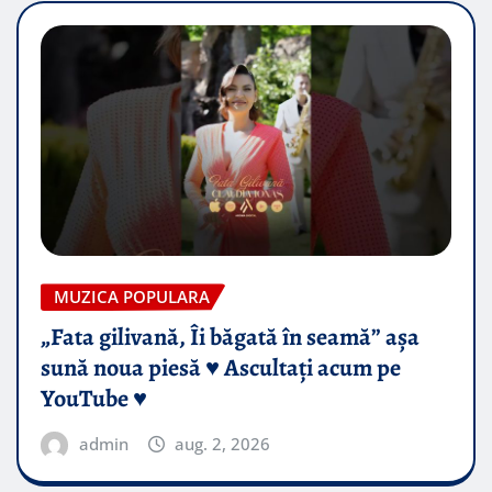
MUZICA POPULARA
„Fata gilivană, Îi băgată în seamă” așa
sună noua piesă ♥️ Ascultați acum pe
YouTube ♥️
admin
aug. 2, 2026