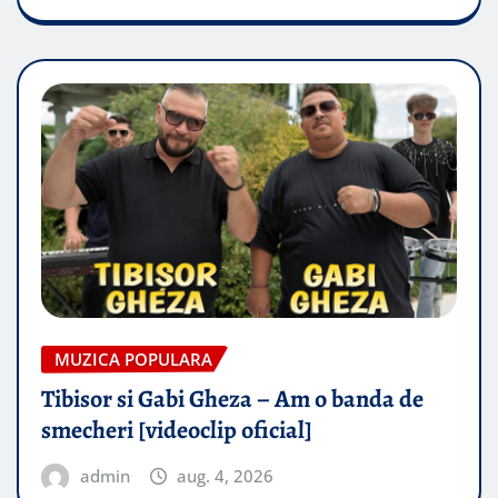
MUZICA POPULARA
Tibisor si Gabi Gheza – Am o banda de
smecheri [videoclip oficial]
admin
aug. 4, 2026