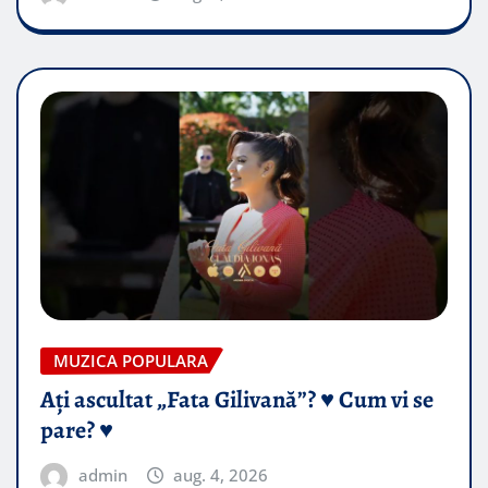
MUZICA POPULARA
Ați ascultat „Fata Gilivană”? ♥️ Cum vi se
pare? ♥️
admin
aug. 4, 2026