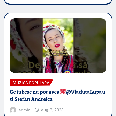
MUZICA POPULARA
Ce iubesc nu pot avea
​@VladutaLupau
si Stefan Andreica
admin
aug. 3, 2026