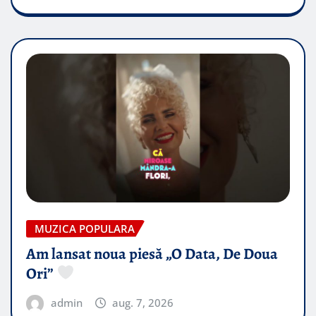
MUZICA POPULARA
Am lansat noua piesă „O Data, De Doua
Ori”
admin
aug. 7, 2026