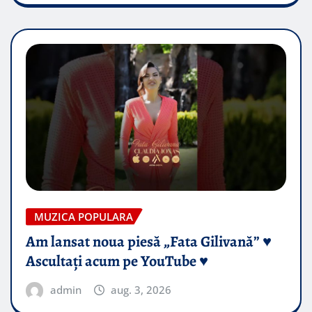
MUZICA POPULARA
Am lansat noua piesă „Fata Gilivană” ♥️
Ascultați acum pe YouTube ♥️
admin
aug. 3, 2026