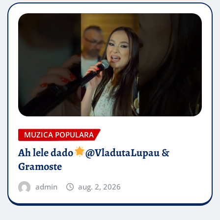
MUZICA POPULARA
Ah lele dado​
@VladutaLupau &
Gramoste
admin
aug. 2, 2026