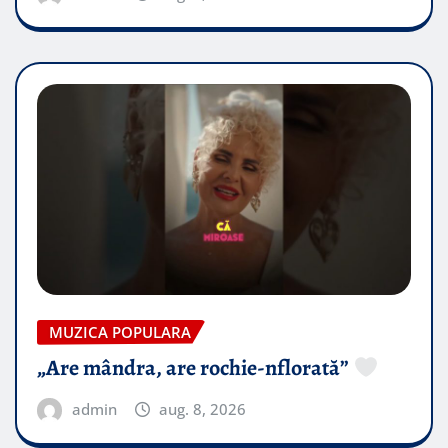
MUZICA POPULARA
„Are mândra, are rochie-nflorată”
admin
aug. 8, 2026