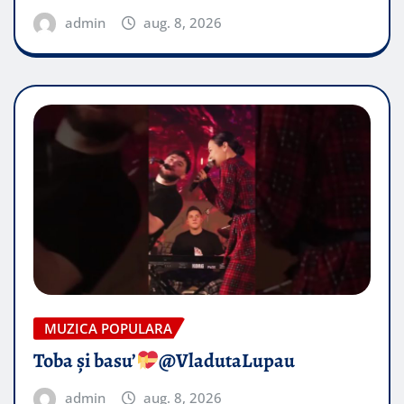
admin
aug. 8, 2026
MUZICA POPULARA
Toba și basu’
@VladutaLupau
admin
aug. 8, 2026