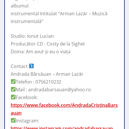
albumul
instrumental Intitulat “Arman Lazăr – Muzică
instrumentală”
Studio: Ionut Lucian
Producător
CD : Costy de la Sighet
Doina: Am avut și eu o viața
Contact
Andrada Bârsăuan – Arman Lazăr
Telefon : 0756210232
Mail : andradabarsauan@yahoo.ro
Facebook:
https://www.facebook.com/AndradaCristinaBars
auan
Instagram:
https://www.instagram.com/andradabarsauan