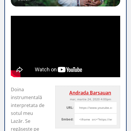
Doina
Andrada Barsauan
instrumentală
mar, martie 24, 2020 4:00pm
interpretata de
URL:
sotul meu
Embed:
Lazăr. Se
regăsește pe