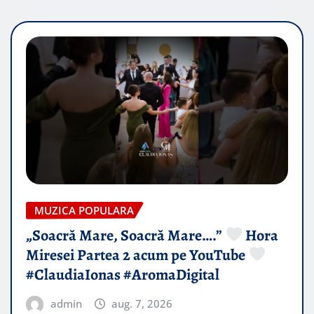
MUZICA POPULARA
„Soacră Mare, Soacră Mare….”
Hora
Miresei Partea 2 acum pe YouTube
#ClaudiaIonas #AromaDigital
admin
aug. 7, 2026