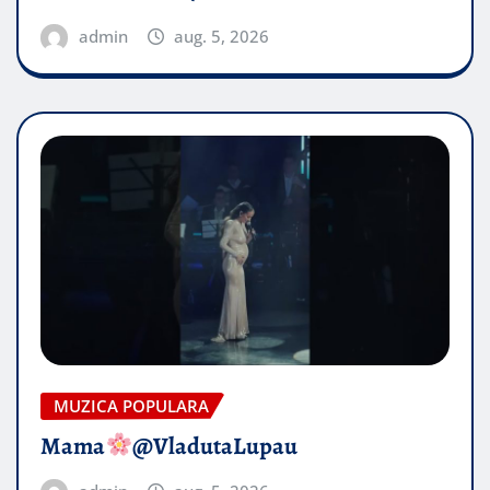
admin
aug. 5, 2026
MUZICA POPULARA
Mama
@VladutaLupau