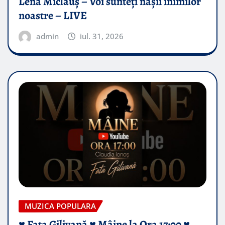
Lena Miclăuș – Voi sunteți nașii inimilor
noastre – LIVE
admin
iul. 31, 2026
MUZICA POPULARA
♥️ Fata Gilivană ♥️ Mâine la Ora 17:00 ♥️