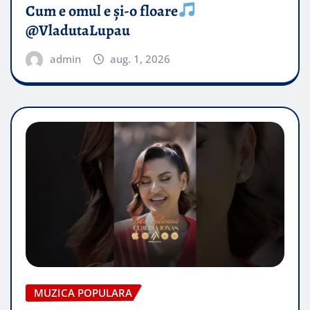
Cum e omul e și-o floare
@VladutaLupau
admin
aug. 1, 2026
MUZICA POPULARA