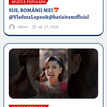
MUZICA POPULARA
SUS, ROMÂNII MEI
@VladutaLupau&@katiaivanofficial
admin
iul. 31, 2026