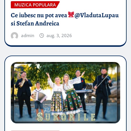
MUZICA POPULARA
Ce iubesc nu pot avea
​@VladutaLupau
si Stefan Andreica
admin
aug. 3, 2026