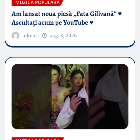
MUZICA POPULARA
Am lansat noua piesă „Fata Gilivană” ♥️
Ascultați acum pe YouTube ♥️
admin
aug. 3, 2026