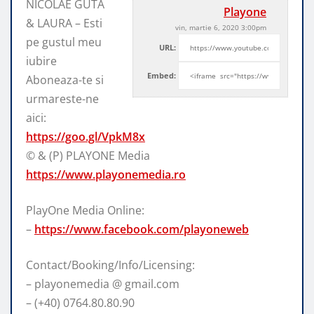
NICOLAE GUTA
Playone
& LAURA – Esti
vin, martie 6, 2020 3:00pm
pe gustul meu
URL:
iubire
Embed:
Aboneaza-te si
urmareste-ne
aici:
https://goo.gl/VpkM8x
© & (P) PLAYONE
Media
https://www.playonemedia.ro
PlayOne Media Online:
–
https://www.facebook.com/playoneweb
Contact/Booking/Info/Licensing:
– playonemedia @ gmail.com
– (+40) 0764.80.80.90