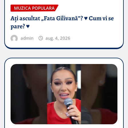
MUZICA POPULARA
Ați ascultat „Fata Gilivană”? ♥️ Cum vi se
pare? ♥️
admin
aug. 4, 2026