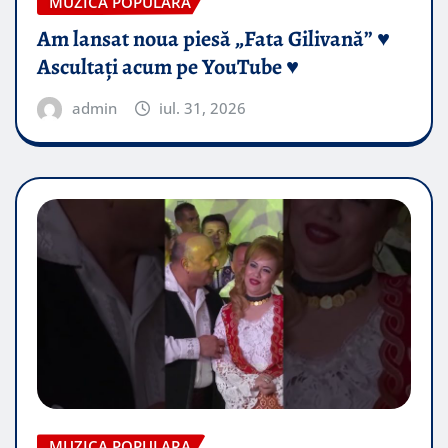
MUZICA POPULARA
Am lansat noua piesă „Fata Gilivană” ♥️
Ascultați acum pe YouTube ♥️
admin
iul. 31, 2026
MUZICA POPULARA