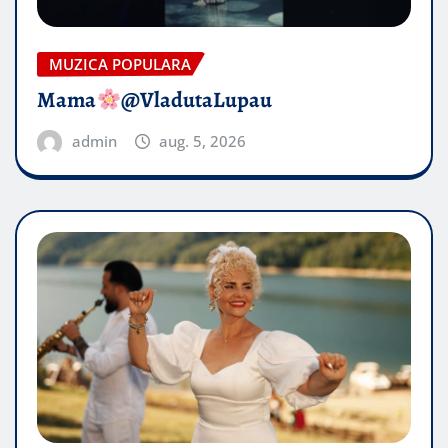
MUZICA POPULARA
Mama
@VladutaLupau
admin
aug. 5, 2026