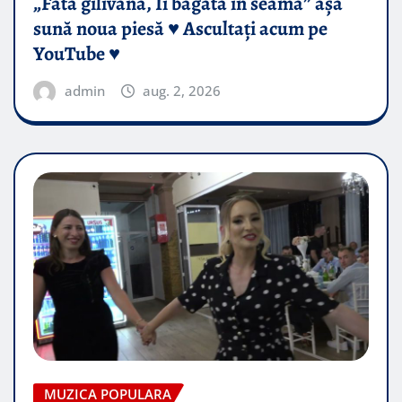
„Fata gilivană, Îi băgată în seamă” așa
sună noua piesă ♥️ Ascultați acum pe
YouTube ♥️
admin
aug. 2, 2026
MUZICA POPULARA