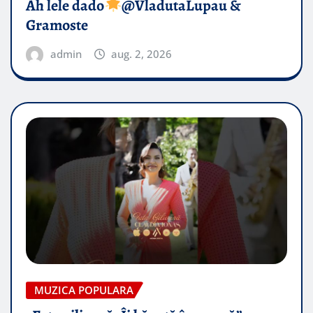
Ah lele dado​
@VladutaLupau &
Gramoste
admin
aug. 2, 2026
MUZICA POPULARA