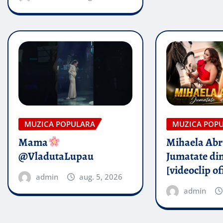
MUZICA POPULARA
MUZICA POP
Mama
Mihaela Ab
@VladutaLupau
Jumatate din
[videoclip of
admin
aug. 5, 2026
admin