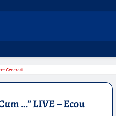
tre Generatii
 Cum …” LIVE – Ecou