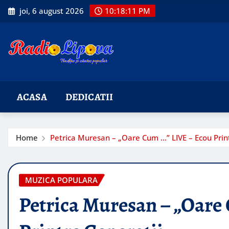
Skip
joi, 6 august 2026
10:18:12 PM
to
content
ACASA
DEDICATII
Home
Petrica Muresan – „Oare Cum …” LIVE – Ecou Prin
MUZICA POPULARA
Petrica Muresan – „Oare