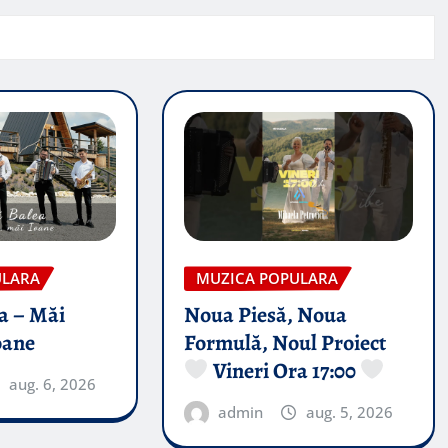
ULARA
MUZICA POPULARA
a – Măi
Noua Piesă, Noua
oane
Formulă, Noul Proiect
Vineri Ora 17:00
aug. 6, 2026
admin
aug. 5, 2026