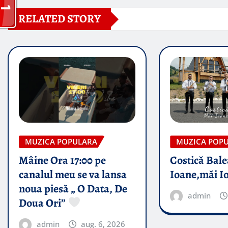
RELATED STORY
MUZICA POPULARA
MUZICA POP
Mâine Ora 17:00 pe
Costică Bale
canalul meu se va lansa
Ioane,măi I
noua piesă „ O Data, De
admin
Doua Ori”
admin
aug. 6, 2026