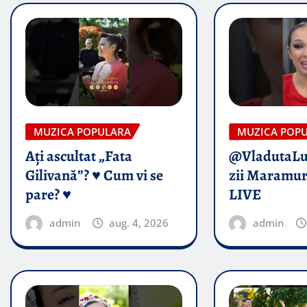
MUZICA POPULARA
MUZICA POP
Ați ascultat „Fata
@VladutaL
Gilivană”? ♥️ Cum vi se
zii Maramur
pare? ♥️
LIVE
admin
aug. 4, 2026
admin