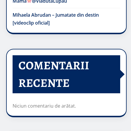
Mama
@VladutaLupau
Mihaela Abrudan – Jumatate din destin
[videoclip oficial]
COMENTARII
RECENTE
Niciun comentariu de arătat.