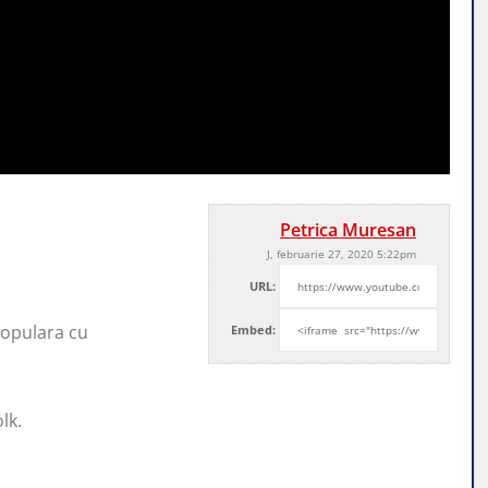
Petrica Muresan
J, februarie 27, 2020 5:22pm
URL:
opulara cu
Embed:
lk.