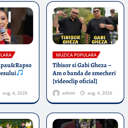
ULARA
MUZICA POPULARA
upau&Rapso
Tibisor si Gabi Gheza –
esului
Am o banda de smecheri
[videoclip oficial]
aug. 4, 2026
admin
aug. 4, 2026