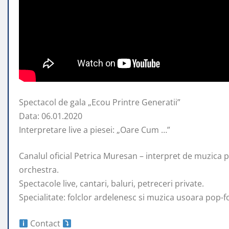
Spectacol de gala „Ecou Printre Generatii”
Data: 06.01.2020
Interpretare live a piesei: „Oare Cum …”
Canalul oficial Petrica Muresan – interpret de muzica
p
orchestra.
Spectacole live, cantari, baluri, petreceri private.
Specialitate: folclor ardelenesc si muzica usoara pop-fo
Contact