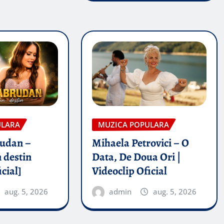
ULARA
MUZICA POPULARA
rudan –
Mihaela Petrovici – O
 destin
Data, De Doua Ori |
icial]
Videoclip Oficial
aug. 5, 2026
admin
aug. 5, 2026