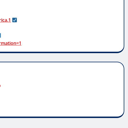
ica.1
rmation=1
o