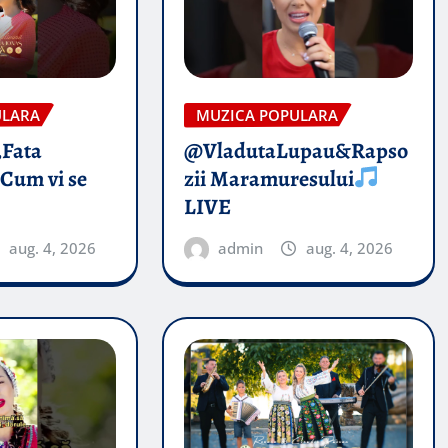
ULARA
MUZICA POPULARA
„Fata
@VladutaLupau&Rapso
 Cum vi se
zii Maramuresului
LIVE
aug. 4, 2026
admin
aug. 4, 2026