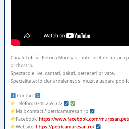
Canalul oficial Petrica Muresan – interpret de muzica 
orchestra.
Spectacole live, cantari, baluri, petreceri private.
Specialitate: folclor ardelenesc si muzica
usoara pop-fo
Contact
Telefon: 0745.259.322
Mail: contact@petricamuresan.ro
Facebook:
https://www.facebook.com/muresan.petr
Website:
https://petricamuresan.ro/