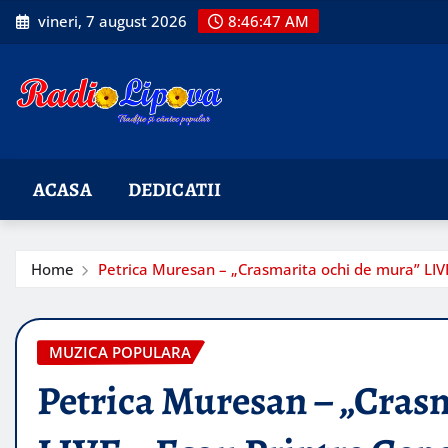
Skip
vineri, 7 august 2026
8:46:48 AM
to
content
ACASA
DEDICATII
Home
Petrica Muresan – „Crasmarita ochi de mura” LIVE
MUZICA POPULARA
Petrica Muresan – „Cras