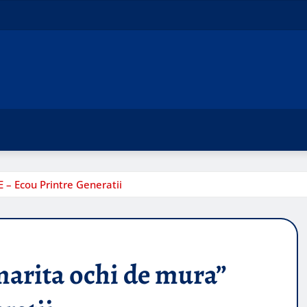
 – Ecou Printre Generatii
marita ochi de mura”