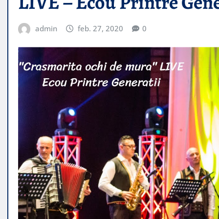
LIVE – Ecou Printre Gene
admin
feb. 27, 2020
0