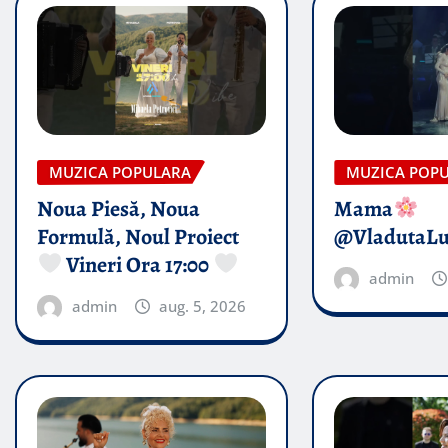
MUZICA POPULARA
MUZICA POP
Noua Piesă, Noua
Mama
Formulă, Noul Proiect
@VladutaL
Vineri Ora 17:00
admin
admin
aug. 5, 2026