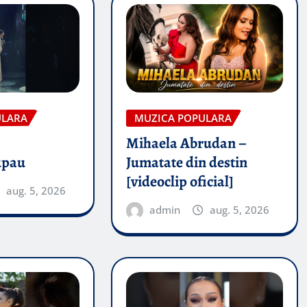
ULARA
MUZICA POPULARA
Mihaela Abrudan –
upau
Jumatate din destin
[videoclip oficial]
aug. 5, 2026
admin
aug. 5, 2026