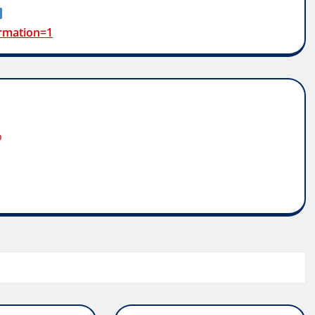
rmation=1
o