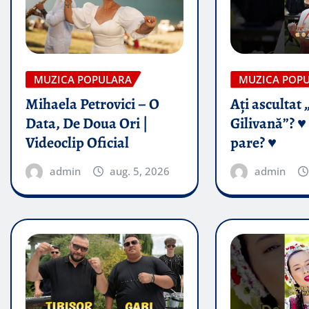
MUZICA POPULARA
MUZICA POP
Mihaela Petrovici – O
Ați ascultat 
Data, De Doua Ori |
Gilivană”? ♥️
Videoclip Oficial
pare? ♥️
admin
aug. 5, 2026
admin