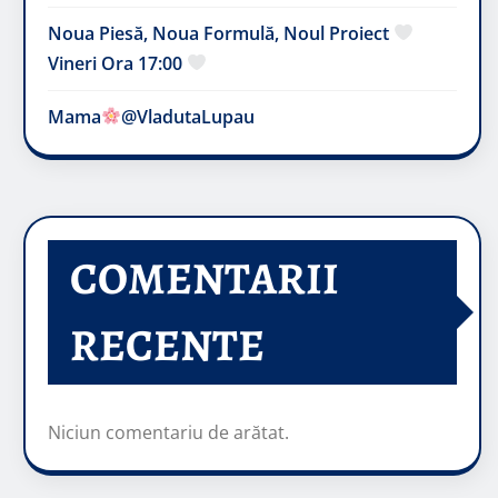
Noua Piesă, Noua Formulă, Noul Proiect
Vineri Ora 17:00
Mama
@VladutaLupau
COMENTARII
RECENTE
Niciun comentariu de arătat.