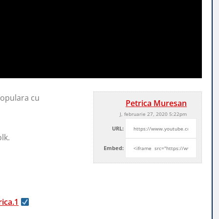
populara cu
Petrica Muresan
J, februarie 27, 2020 5:22pm
URL:
lk.
Embed:
ica.1