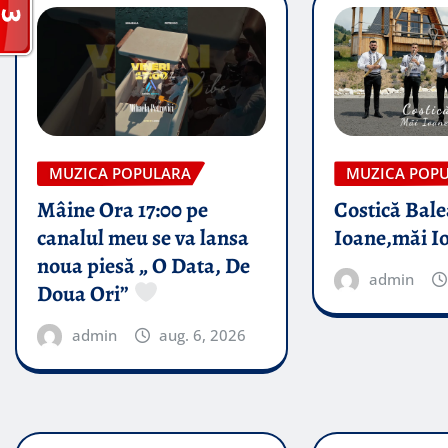
MUZICA POPULARA
MUZICA POP
Mâine Ora 17:00 pe
Costică Bale
canalul meu se va lansa
Ioane,măi I
noua piesă „ O Data, De
admin
Doua Ori”
admin
aug. 6, 2026