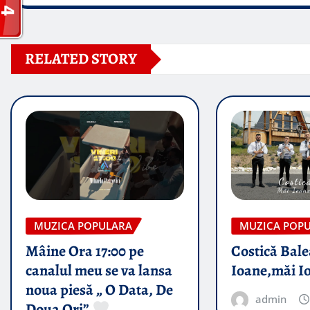
RELATED STORY
MUZICA POPULARA
MUZICA POP
Mâine Ora 17:00 pe
Costică Bale
canalul meu se va lansa
Ioane,măi I
noua piesă „ O Data, De
admin
Doua Ori”