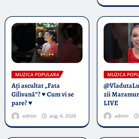
MUZICA POPULARA
MUZICA POP
Ați ascultat „Fata
@VladutaL
Gilivană”? ♥️ Cum vi se
zii Maramur
pare? ♥️
LIVE
admin
aug. 4, 2026
admin