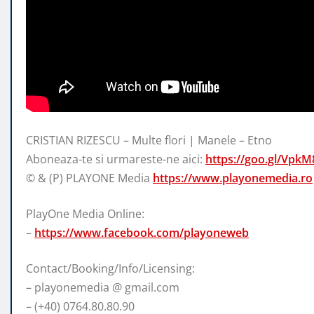
CRISTIAN RIZESCU – Multe flori | Manele – Etno
Aboneaza-te si urmareste-ne aici:
https://goo.gl/VpkM
© & (P) PLAYONE Media
https://www.playonemedia.ro
PlayOne Media Online:
–
https://www.facebook.com/playoneweb
Contact/Booking/Info/Licensing:
– playonemedia @ gmail.com
– (+40) 0764.80.80.90