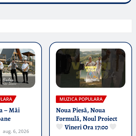
ULARA
MUZICA POPULARA
a – Măi
Noua Piesă, Noua
oane
Formulă, Noul Proiect
Vineri Ora 17:00
aug. 6, 2026