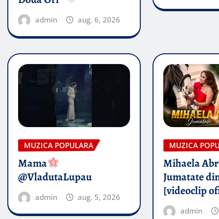
admin
aug. 6, 2026
MUZICA POPULARA
MUZICA POP
Mama
Mihaela Ab
@VladutaLupau
Jumatate din
[videoclip of
admin
aug. 5, 2026
admin