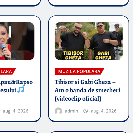
ULARA
MUZICA POPULARA
upau&Rapso
Tibisor si Gabi Gheza –
esului
Am o banda de smecheri
[videoclip oficial]
aug. 4, 2026
admin
aug. 4, 2026