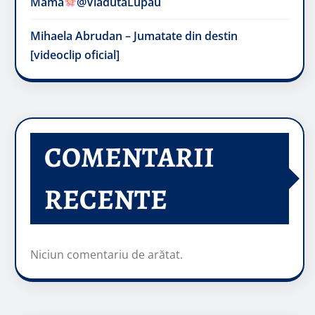
Mama
@VladutaLupau
Mihaela Abrudan – Jumatate din destin
[videoclip oficial]
COMENTARII
RECENTE
Niciun comentariu de arătat.