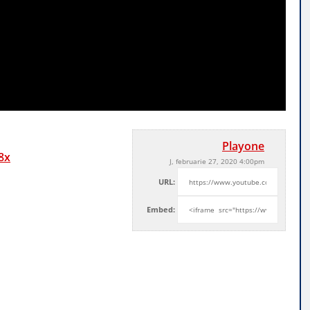
Playone
8x
J, februarie 27, 2020 4:00pm
URL:
Embed: