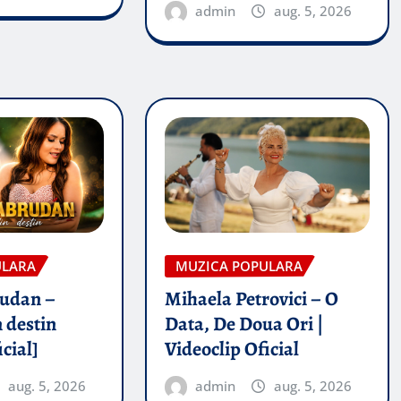
admin
aug. 5, 2026
ULARA
MUZICA POPULARA
rudan –
Mihaela Petrovici – O
 destin
Data, De Doua Ori |
icial]
Videoclip Oficial
aug. 5, 2026
admin
aug. 5, 2026