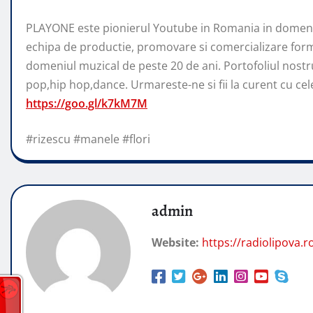
PLAYONE este pionierul Youtube in Romania in domeniu
echipa de productie, promovare si comercializare form
domeniul muzical de peste 20 de ani. Portofoliul nostr
pop,hip hop,dance. Urmareste-ne si fii la curent cu cele 
https://goo.gl/k7kM7M
#rizescu #manele #flori
admin
Website:
https://radiolipova.r