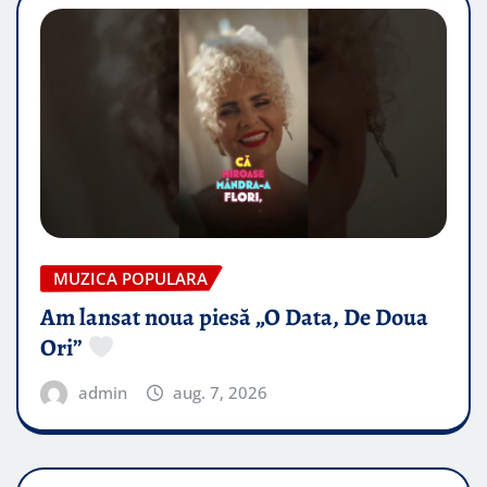
MUZICA POPULARA
Am lansat noua piesă „O Data, De Doua
Ori”
admin
aug. 7, 2026