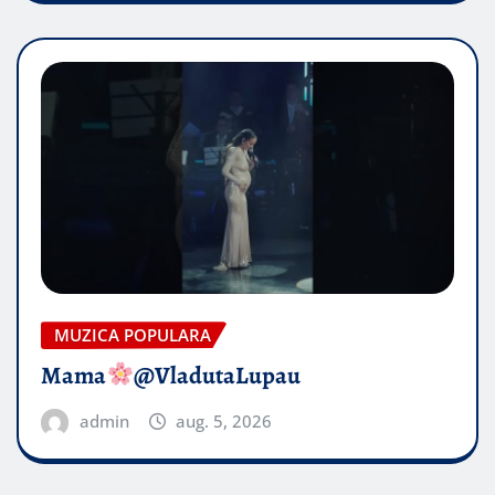
MUZICA POPULARA
Mama
@VladutaLupau
admin
aug. 5, 2026