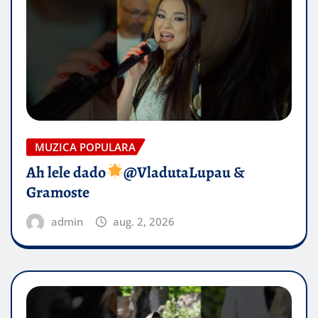
MUZICA POPULARA
Ah lele dado​
@VladutaLupau &
Gramoste
admin
aug. 2, 2026