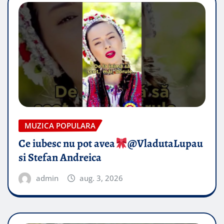
MUZICA POPULARA
Ce iubesc nu pot avea
​@VladutaLupau
si Stefan Andreica
admin
aug. 3, 2026