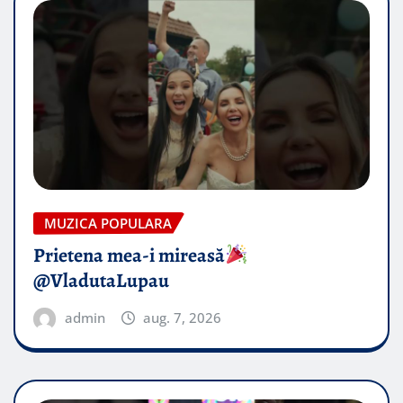
MUZICA POPULARA
Prietena mea-i mireasă​
@VladutaLupau
admin
aug. 7, 2026