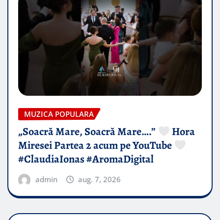
MUZICA POPULARA
„Soacră Mare, Soacră Mare….”
Hora
Miresei Partea 2 acum pe YouTube
#ClaudiaIonas #AromaDigital
admin
aug. 7, 2026