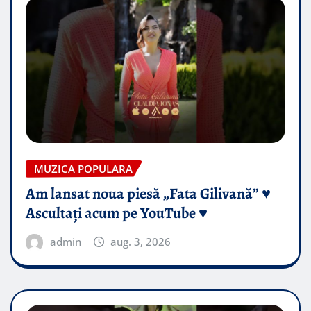
MUZICA POPULARA
Am lansat noua piesă „Fata Gilivană” ♥️
Ascultați acum pe YouTube ♥️
admin
aug. 3, 2026