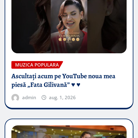
MUZICA POPULARA
Ascultați acum pe YouTube noua mea
piesă „Fata Gilivană” ♥️ ♥️
admin
aug. 1, 2026