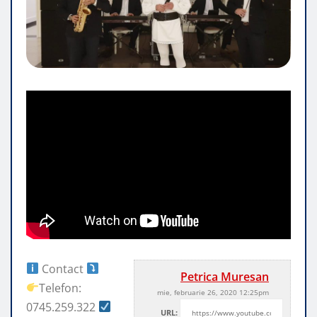
Contact
Petrica Muresan
Telefon:
mie, februarie 26, 2020 12:25pm
0745.259.322
URL: