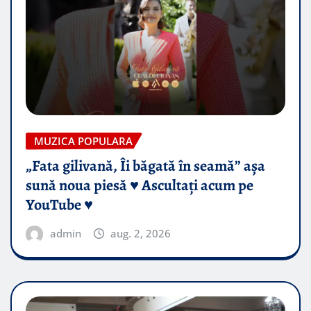
MUZICA POPULARA
„Fata gilivană, Îi băgată în seamă” așa
sună noua piesă ♥️ Ascultați acum pe
YouTube ♥️
admin
aug. 2, 2026