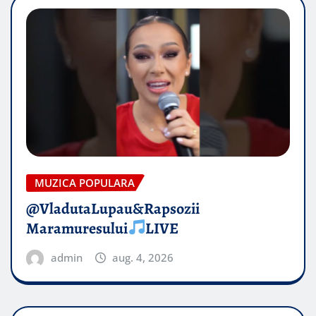
MUZICA POPULARA
@VladutaLupau&Rapsozii
Maramuresului
LIVE
admin
aug. 4, 2026