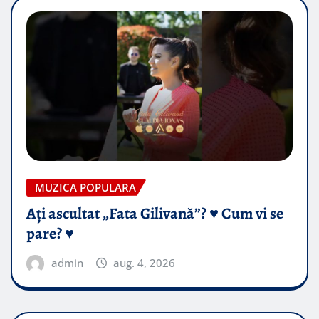
MUZICA POPULARA
Ați ascultat „Fata Gilivană”? ♥️ Cum vi se
pare? ♥️
admin
aug. 4, 2026