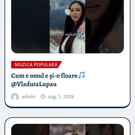
MUZICA POPULARA
Cum e omul e și-o floare
@VladutaLupau
admin
aug. 1, 2026