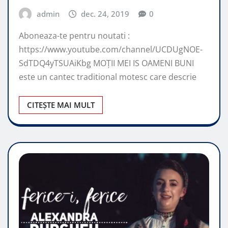
admin
dec. 24, 2019
0
Aboneaza-te pentru noutati :
https://www.youtube.com/channel/UCDUgNOE-
SdTDQ4yTSUAiKbg MOȚII MEI IS OAMENI BUNI
este un cantec traditional motesc care descrie
CITEȘTE MAI MULT