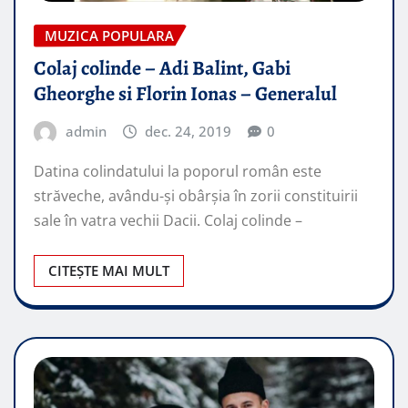
MUZICA POPULARA
Colaj colinde – Adi Balint, Gabi
Gheorghe si Florin Ionas – Generalul
admin
dec. 24, 2019
0
Datina colindatului la poporul român este
străveche, avându-şi obârşia în zorii constituirii
sale în vatra vechii Dacii. Colaj colinde –
CITEȘTE MAI MULT