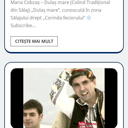
Maria Cobzaș – Dulaș mare (Colind Tradițional
din Sălaj) „Dulaș mare”, cunoscută în zona
Sălajului drept „Corinda feciorului”
Subscribe…
CITEȘTE MAI MULT