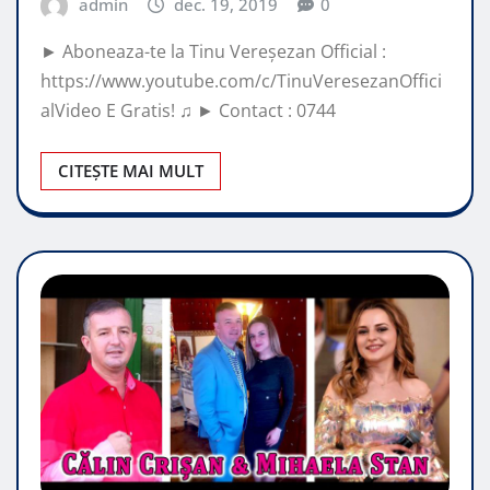
admin
dec. 19, 2019
0
► Aboneaza-te la Tinu Vereșezan Official :
https://www.youtube.com/c/TinuVeresezanOffici
alVideo E Gratis! ♫ ► Contact : 0744
CITEȘTE MAI MULT