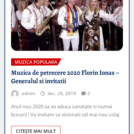
MUZICA POPULARA
Muzica de petrecere 2020 Florin Ionas –
Generalul si invitatii
admin
dec. 28, 2019
0
Anul nou 2020 sa va aduca sanatate si numai
bucurii ! Va invitam sa vizionati cel mai nou colaj
CITEȘTE MAI MULT