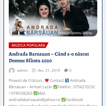
MUZICA POPULARA
Andrada Barsauan – Când s-o născut
Domnu Sfântu 2020
admin
dec. 21, 2019
0
Povesti de Crăciun…
Contact
Andrada
Bârsăuan – Arman Lazăr
Telefon : 0756210232
/ 0745336263
Mail :
andradabarsauan@yahoo.ro
Facebook: