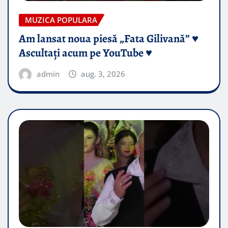
MUZICA POPULARA
Am lansat noua piesă „Fata Gilivană” ♥️
Ascultați acum pe YouTube ♥️
admin
aug. 3, 2026