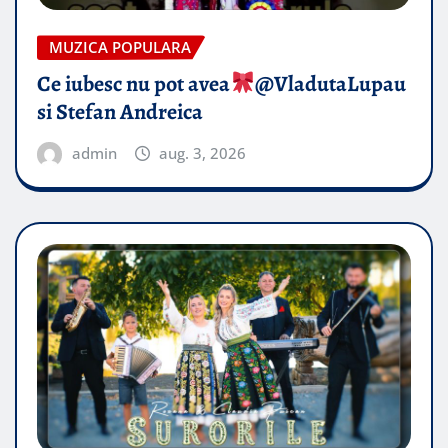
MUZICA POPULARA
Ce iubesc nu pot avea
​@VladutaLupau
si Stefan Andreica
admin
aug. 3, 2026