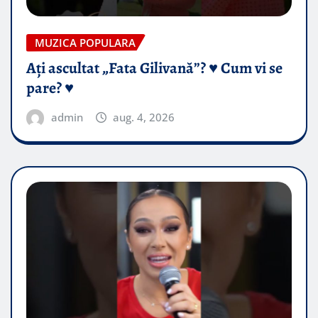
MUZICA POPULARA
Ați ascultat „Fata Gilivană”? ♥️ Cum vi se
pare? ♥️
admin
aug. 4, 2026