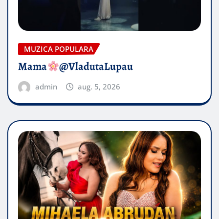
MUZICA POPULARA
Mama
@VladutaLupau
admin
aug. 5, 2026