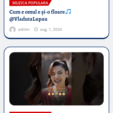
MUZICA POPULARA
Cum e omul e și-o floare
@VladutaLupau
admin
aug. 1, 2026