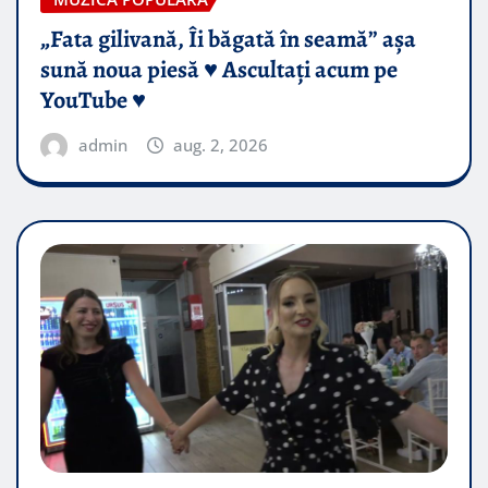
„Fata gilivană, Îi băgată în seamă” așa
sună noua piesă ♥️ Ascultați acum pe
YouTube ♥️
admin
aug. 2, 2026