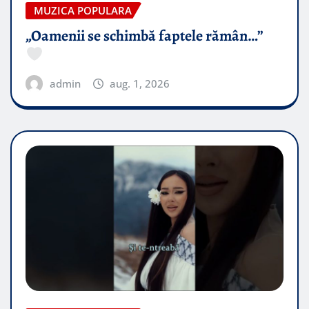
MUZICA POPULARA
„Oamenii se schimbă faptele rămân…”
admin
aug. 1, 2026