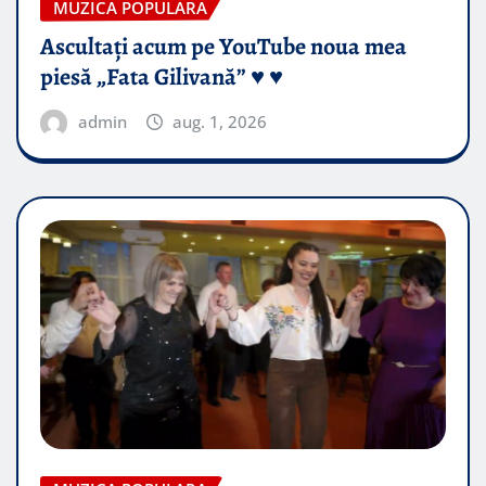
MUZICA POPULARA
Ascultați acum pe YouTube noua mea
piesă „Fata Gilivană” ♥️ ♥️
admin
aug. 1, 2026