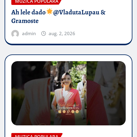
MUZICA POPULARA
Ah lele dado​
@VladutaLupau &
Gramoste
admin
aug. 2, 2026
MUZICA POPULARA