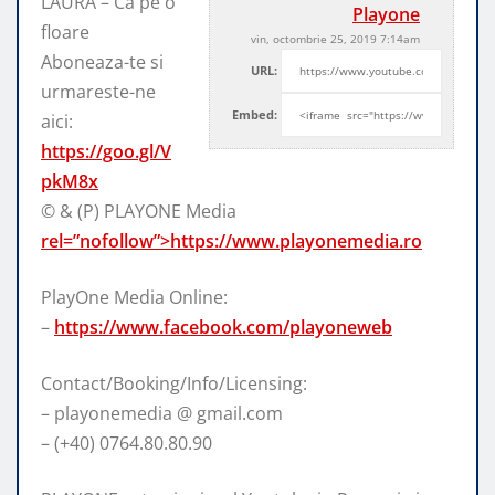
LAURA – Ca pe o
Playone
floare
vin, octombrie 25, 2019 7:14am
Aboneaza-te si
URL:
urmareste-ne
Embed:
aici:
https://goo.gl/V
pkM8x
© & (P) PLAYONE Media
rel=”nofollow”>https://www.playonemedia.ro
PlayOne Media Online:
–
https://www.facebook.com/playoneweb
Contact/Booking/Info/Licensing:
– playonemedia @ gmail.com
– (+40) 0764.80.80.90